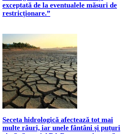
exceptată de la eventualele măsuri de
restricționare.”
Seceta hidrologică afectează tot mai
multe râuri, iar unele fântâni și puțuri