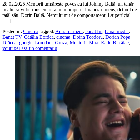
28.02.2025 Mentorii urmărește povestea lui Johnny Baltă, un tânăr
imatur și viitor moștenitor al unui imperiu financiar imens, deținut de
tatăl său, Dorin Baltă. Nemulțumit de comportamentul superficial
[…]
Posted in:
Cinema
Tagged:
Adrian Titieni
,
banat fm
,
banat media
,
Banat TV
,
Cătălin Bordea
,
cinema
,
Doina Teodoru
,
Dorian Popa
,
Drăcea
,
google
,
Loredana Groza
,
Mentorii
,
Mira
,
Radu Bucălae
,
youtube
Lasă un comentariu