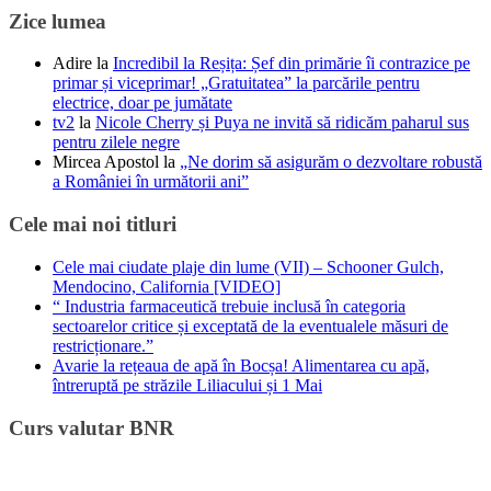
Zice lumea
Adire
la
Incredibil la Reșița: Șef din primărie îi contrazice pe
primar și viceprimar! „Gratuitatea” la parcările pentru
electrice, doar pe jumătate
tv2
la
Nicole Cherry și Puya ne invită să ridicăm paharul sus
pentru zilele negre
Mircea Apostol
la
„Ne dorim să asigurăm o dezvoltare robustă
a României în următorii ani”
Cele mai noi titluri
Cele mai ciudate plaje din lume (VII) – Schooner Gulch,
Mendocino, California [VIDEO]
“ Industria farmaceutică trebuie inclusă în categoria
sectoarelor critice și exceptată de la eventualele măsuri de
restricționare.”
Avarie la rețeaua de apă în Bocșa! Alimentarea cu apă,
întreruptă pe străzile Liliacului și 1 Mai
Curs valutar BNR