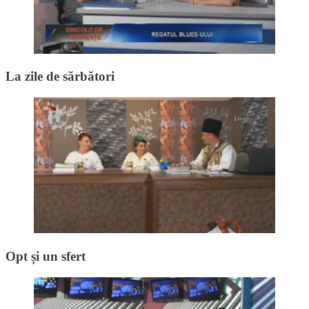
La zile de sărbători
Opt și un sfert