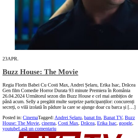
23
APR.
Buzz House: The Movie
Regia Florin Babei Cu Costi Max, Andrei Șelaru, Erika Isac, Drăcea
Gen film Comedie Horror Durata 93 minute Premiera în România
26.04.2024 Următorul sezon din Buzz House e cel mai ambițios de
până acum. Selly a pregătit multe surprize participanților: concurenți
secreți, o vilă izolată în pădure la care se ajunge doar cu barca și […]
Posted in:
Cinema
Tagged:
Andrei Șelaru
,
banat fm
,
Banat TV
,
Buzz
House: The Movie
,
cinema
,
Costi Max
,
Drăcea
,
Erika Isac
,
google
,
youtube
Lasă un comentariu