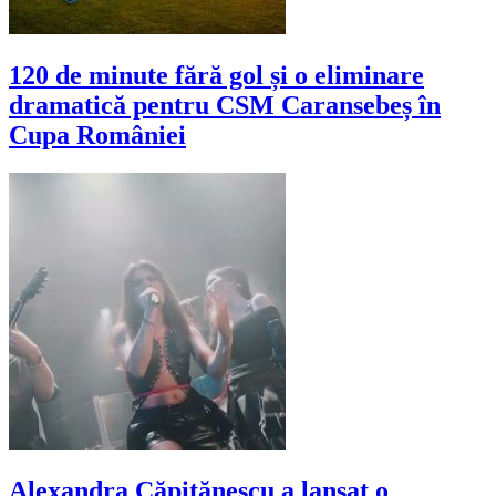
120 de minute fără gol și o eliminare
dramatică pentru CSM Caransebeș în
Cupa României
Alexandra Căpitănescu a lansat o