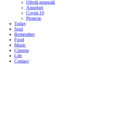
Ofertă generală
Anunțuri
Covid-19
Proiecte
Today
Soul
Remember
Food
Music
Cinema
Life
Contact