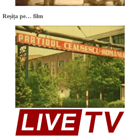
Reșița pe… film