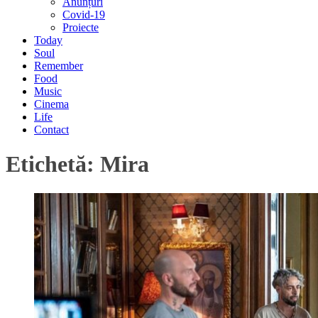
Anunțuri
Covid-19
Proiecte
Today
Soul
Remember
Food
Music
Cinema
Life
Contact
Etichetă:
Mira