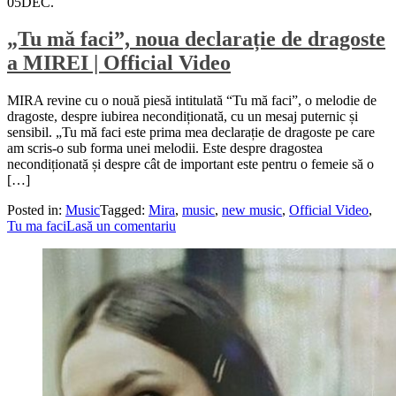
05
DEC.
„Tu mă faci”, noua declarație de dragoste
a MIREI | Official Video
MIRA revine cu o nouă piesă intitulată “Tu mă faci”, o melodie de
dragoste, despre iubirea necondiționată, cu un mesaj puternic și
sensibil. „Tu mă faci este prima mea declarație de dragoste pe care
am scris-o sub forma unei melodii. Este despre dragostea
necondiționată și despre cât de important este pentru o femeie să o
[…]
Posted in:
Music
Tagged:
Mira
,
music
,
new music
,
Official Video
,
Tu ma faci
Lasă un comentariu