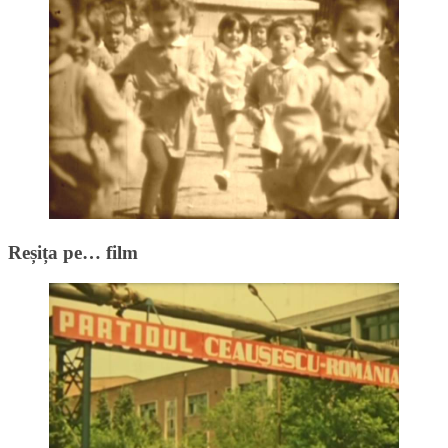
Reșița pe… film