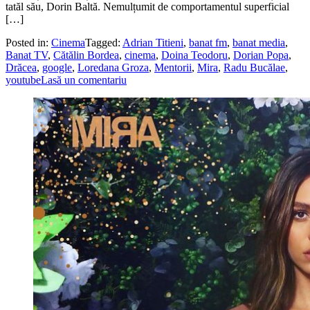
tatăl său, Dorin Baltă. Nemulțumit de comportamentul superficial
[…]
Posted in:
Cinema
Tagged:
Adrian Titieni
,
banat fm
,
banat media
,
Banat TV
,
Cătălin Bordea
,
cinema
,
Doina Teodoru
,
Dorian Popa
,
Drăcea
,
google
,
Loredana Groza
,
Mentorii
,
Mira
,
Radu Bucălae
,
youtube
Lasă un comentariu