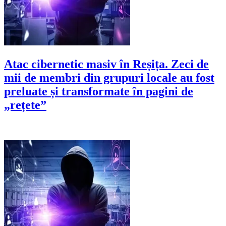
Atac cibernetic masiv în Reșița. Zeci de
mii de membri din grupuri locale au fost
preluate și transformate în pagini de
„rețete”