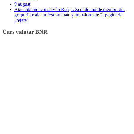
9 august
Atac cibernetic masiv în Reșița. Zeci de mii de membri din
grupuri locale au fost preluate și transformate în pagini de
„rețete”
Curs valutar BNR