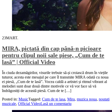
23
MART.
MIRA, pictată din cap până-n picioare
pentru clipul noii sale piese, „Cum de te
lasă” | Official Video
În ciuda dezamăgirilor, visurile trebuie să-și croiască drum în viețile
tuturor, acesta este mesajul pe care îl transmite MIRA odată cu noua
ei piesă, „Cum de te lasă”. Vocea caldă a artistei și ritmul vibrant al
melodiei sunt doar două dintre motivele ce vă vor face să vă
îndrăgostiți de această piesă. Cum de te […]
Posted in:
Music
Tagged:
Cum de te lasa
,
Mira
,
muzica noua
,
noutati
muzicale
,
Official Video
Lasă un comentariu