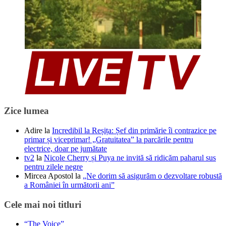
Zice lumea
Adire
la
Incredibil la Reșița: Șef din primărie îi contrazice pe
primar și viceprimar! „Gratuitatea” la parcările pentru
electrice, doar pe jumătate
tv2
la
Nicole Cherry și Puya ne invită să ridicăm paharul sus
pentru zilele negre
Mircea Apostol
la
„Ne dorim să asigurăm o dezvoltare robustă
a României în următorii ani”
Cele mai noi titluri
“The Voice”