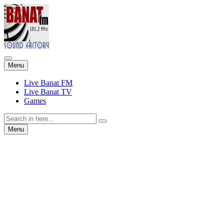
Skip
Menu
to
content
Live Banat FM
Live Banat TV
Games
Search
for:
Skip
Menu
to
content