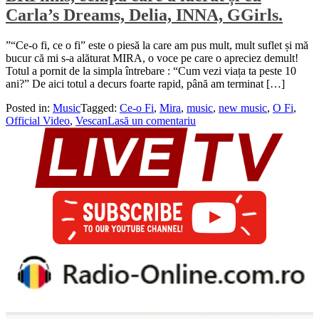
Carla’s Dreams, Delia, INNA, GGirls.
”“Ce-o fi, ce o fi” este o piesă la care am pus mult, mult suflet și mă
bucur că mi s-a alăturat MIRA, o voce pe care o apreciez demult!
Totul a pornit de la simpla întrebare : “Cum vezi viața ta peste 10
ani?” De aici totul a decurs foarte rapid, până am terminat […]
Posted in:
Music
Tagged:
Ce-o Fi
,
Mira
,
music
,
new music
,
O Fi
,
Official Video
,
Vescan
Lasă un comentariu