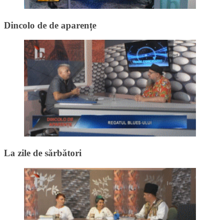
Dincolo de de aparențe
La zile de sărbători