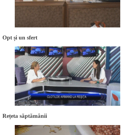
Opt și un sfert
Rețeta săptămânii