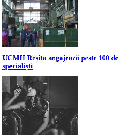
UCMH Reșița angajează peste 100 de
specialiști