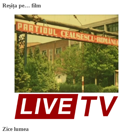
Reșița pe… film
Zice lumea