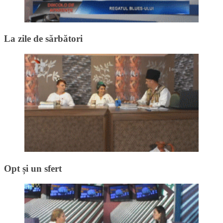
La zile de sărbători
Opt și un sfert