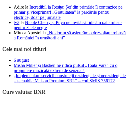
Adire
la
Incredibil la Reșița: Șef din primărie îi contrazice pe
primar și viceprimar! „Gratuitatea” la parcările pentru
electrice, doar pe jumătate
tv2
la
Nicole Cherry și Puya ne invită să ridicăm paharul sus
pentru zilele negre
Mircea Apostol
la
„Ne dorim să asigurăm o dezvoltare robustă
a României în următorii ani”
Cele mai noi titluri
6 august
Misha Miller și Bastien ne ridică pulsul „Toată Vara” cu o
propunere muzicală extrem de senzuală
„Implementare servicii construcții rezidențiale și nerezidențiale
sustenabile Maison Premium SRL” – cod SMIS 356172
Curs valutar BNR