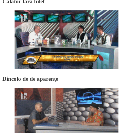
Călător fără bilet
Dincolo de de aparențe