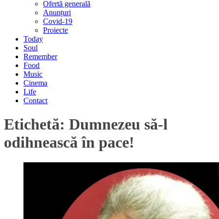
Ofertă generală
Anunțuri
Covid-19
Proiecte
Today
Soul
Remember
Food
Music
Cinema
Life
Contact
Etichetă:
Dumnezeu să-l
odihnească în pace!