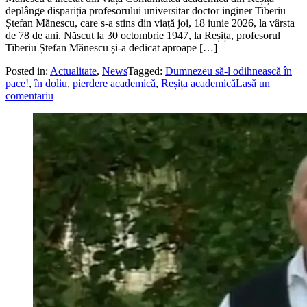
deplânge dispariția profesorului universitar doctor inginer Tiberiu
Ștefan Mănescu, care s-a stins din viață joi, 18 iunie 2026, la vârsta
de 78 de ani. Născut la 30 octombrie 1947, la Reșița, profesorul
Tiberiu Ștefan Mănescu și-a dedicat aproape […]
Posted in:
Actualitate
,
News
Tagged:
Dumnezeu să-l odihnească în
pace!
,
în doliu
,
pierdere academică
,
Reșița academică
Lasă un
comentariu