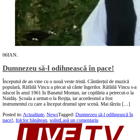
06
IAN.
Dumnezeu să-l odihnească în pace!
Începutul de an vine cu o nouă veste tristă. Cântărețul de muzică
populară, Răfăilă Vincu a plecat să cânte îngerilor. Răfăilă Vincu s-a
născut în anul 1961 în Banatul Montan, iar copilăria a petrecut-o la
Naidăș. Școala a urmat-o la Reșița, iar acordeonul a fost
instrumentul cu care a început drumul spre scenă. Mai târziu […]
Posted in:
Actualitate
,
News
Tagged:
Dumnezeu să-l odihnească în
pace!
,
folclor bănățean
,
solist
Lasă un comentariu