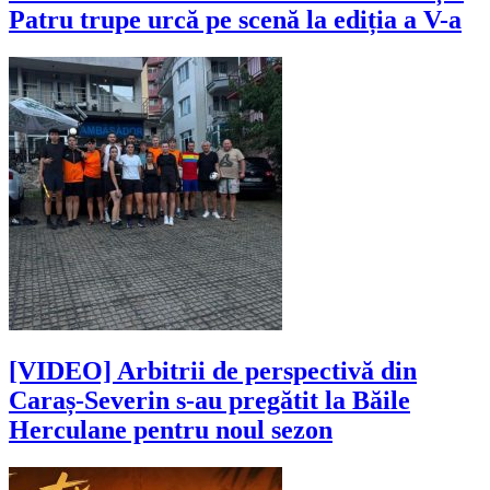
Patru trupe urcă pe scenă la ediția a V-a
[VIDEO] Arbitrii de perspectivă din
Caraș-Severin s-au pregătit la Băile
Herculane pentru noul sezon