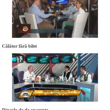
Călător fără bilet
Dincolo de de aparențe