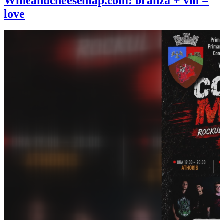
Wineandcheesemap.com: branza + vin =
love