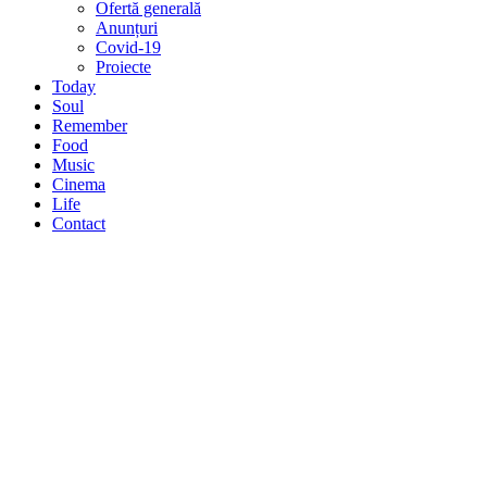
Ofertă generală
Anunțuri
Covid-19
Proiecte
Today
Soul
Remember
Food
Music
Cinema
Life
Contact