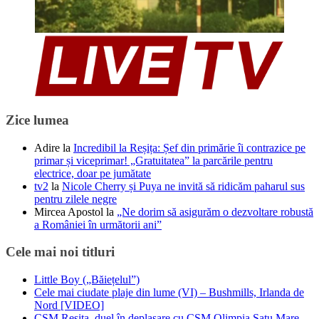
Zice lumea
Adire
la
Incredibil la Reșița: Șef din primărie îi contrazice pe
primar și viceprimar! „Gratuitatea” la parcările pentru
electrice, doar pe jumătate
tv2
la
Nicole Cherry și Puya ne invită să ridicăm paharul sus
pentru zilele negre
Mircea Apostol
la
„Ne dorim să asigurăm o dezvoltare robustă
a României în următorii ani”
Cele mai noi titluri
Little Boy („Băiețelul”)
Cele mai ciudate plaje din lume (VI) – Bushmills, Irlanda de
Nord [VIDEO]
CSM Reșița, duel în deplasare cu CSM Olimpia Satu Mare.