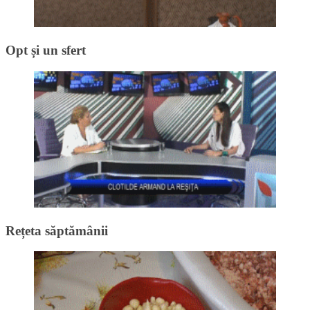
Opt și un sfert
Rețeta săptămânii