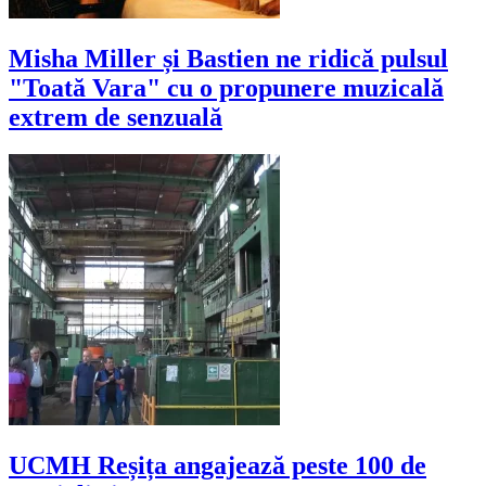
Misha Miller și Bastien ne ridică pulsul
"Toată Vara" cu o propunere muzicală
extrem de senzuală
UCMH Reșița angajează peste 100 de