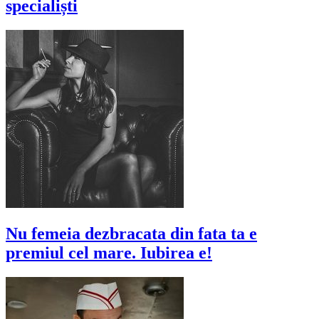
specialiști
Nu femeia dezbracata din fata ta e
premiul cel mare. Iubirea e!