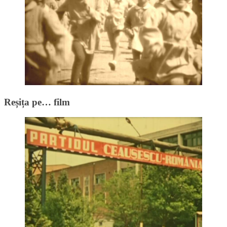
Reșița pe… film