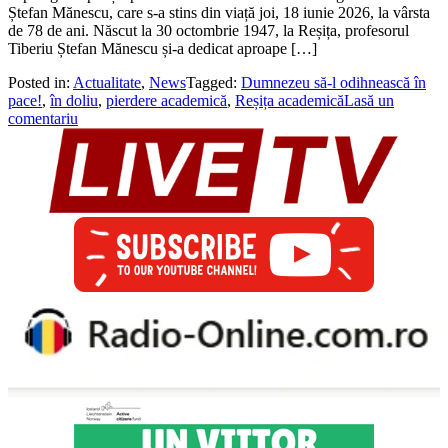
Ștefan Mănescu, care s-a stins din viață joi, 18 iunie 2026, la vârsta
de 78 de ani. Născut la 30 octombrie 1947, la Reșița, profesorul
Tiberiu Ștefan Mănescu și-a dedicat aproape […]
Posted in:
Actualitate
,
News
Tagged:
Dumnezeu să-l odihnească în
pace!
,
în doliu
,
pierdere academică
,
Reșița academică
Lasă un
comentariu