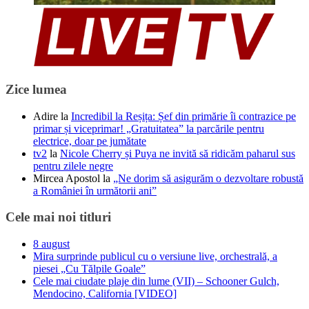
Zice lumea
Adire
la
Incredibil la Reșița: Șef din primărie îi contrazice pe
primar și viceprimar! „Gratuitatea” la parcările pentru
electrice, doar pe jumătate
tv2
la
Nicole Cherry și Puya ne invită să ridicăm paharul sus
pentru zilele negre
Mircea Apostol
la
„Ne dorim să asigurăm o dezvoltare robustă
a României în următorii ani”
Cele mai noi titluri
8 august
Mira surprinde publicul cu o versiune live, orchestrală, a
piesei „Cu Tălpile Goale”
Cele mai ciudate plaje din lume (VII) – Schooner Gulch,
Mendocino, California [VIDEO]