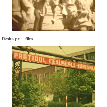
Reșița pe… film