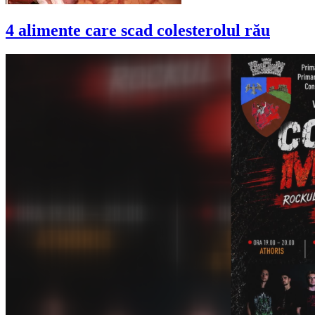
4 alimente care scad colesterolul rău