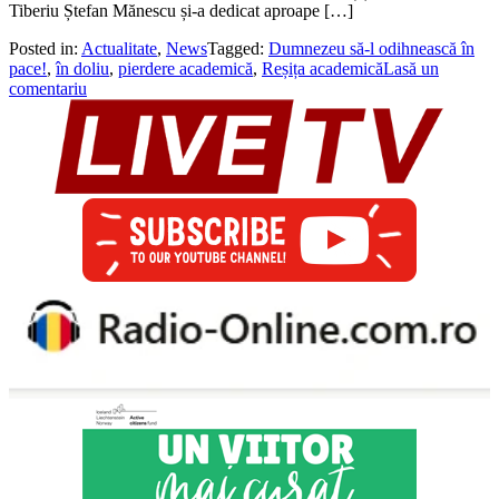
Tiberiu Ștefan Mănescu și-a dedicat aproape […]
Posted in:
Actualitate
,
News
Tagged:
Dumnezeu să-l odihnească în
pace!
,
în doliu
,
pierdere academică
,
Reșița academică
Lasă un
comentariu