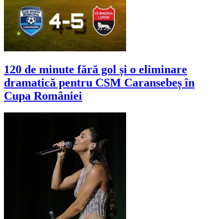
120 de minute fără gol și o eliminare
dramatică pentru CSM Caransebeș în
Cupa României