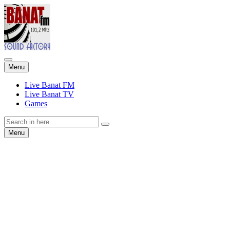
Skip
Menu
to
content
Live Banat FM
Live Banat TV
Games
Search
for:
Skip
Menu
to
content