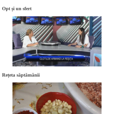
Opt și un sfert
Rețeta săptămânii