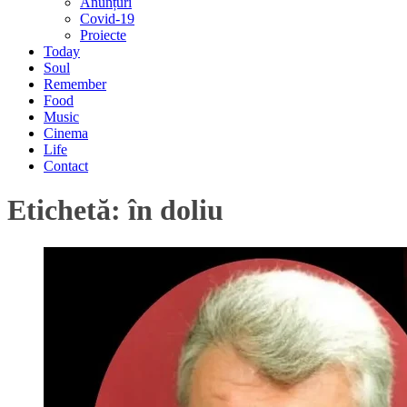
Anunțuri
Covid-19
Proiecte
Today
Soul
Remember
Food
Music
Cinema
Life
Contact
Etichetă:
în doliu