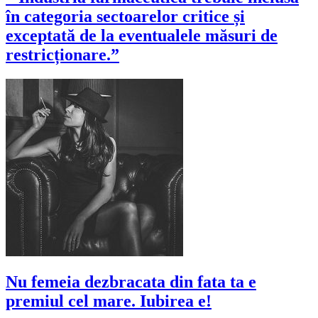
în categoria sectoarelor critice și
exceptată de la eventualele măsuri de
restricționare.”
Nu femeia dezbracata din fata ta e
premiul cel mare. Iubirea e!