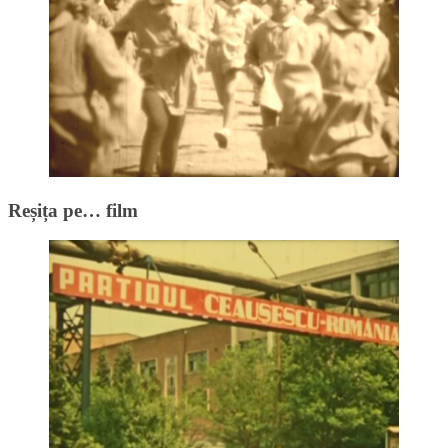
Reșița pe… film