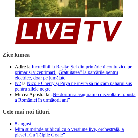
Zice lumea
Adire
la
Incredibil la Reșița: Șef din primărie îi contrazice pe
primar și viceprimar! „Gratuitatea” la parcările pentru
electrice, doar pe jumătate
tv2
la
Nicole Cherry și Puya ne invită să ridicăm paharul sus
pentru zilele negre
Mircea Apostol
la
„Ne dorim să asigurăm o dezvoltare robustă
a României în următorii ani”
Cele mai noi titluri
8 august
Mira surprinde publicul cu o versiune live, orchestrală, a
piesei „Cu Tălpile Goale”