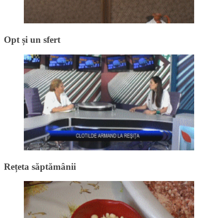
Opt și un sfert
Rețeta săptămânii