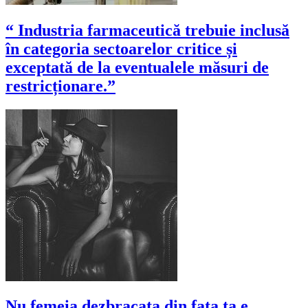
“ Industria farmaceutică trebuie inclusă
în categoria sectoarelor critice și
exceptată de la eventualele măsuri de
restricționare.”
Nu femeia dezbracata din fata ta e