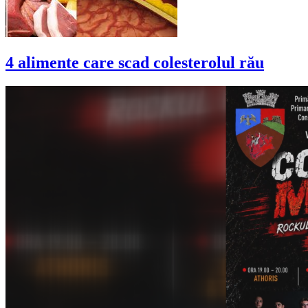
4 alimente care scad colesterolul rău