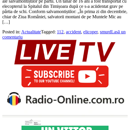
ale salvamontiștilor pe părtii. Un tânăr de 16 ani a fost transportat cu
elecopterul la Spitalul din Timișoara după ce s-a aciidentat grav pe
pârtia de schi. Conform salvamontiștilor: „În prima zi din decembrie,
chiar de Ziua României, salvatorii montani de pe Muntele Mic au
[…]
Posted in:
Actualitate
Tagged:
112
,
accident
,
elicoper
,
smurd
Lasă un
comentariu