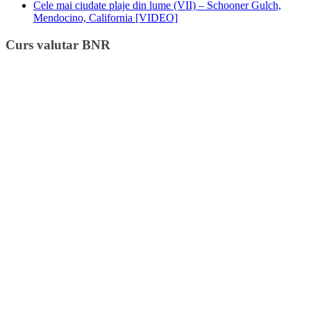
Cele mai ciudate plaje din lume (VII) – Schooner Gulch,
Mendocino, California [VIDEO]
Curs valutar BNR