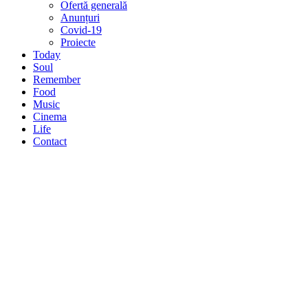
Ofertă generală
Anunțuri
Covid-19
Proiecte
Today
Soul
Remember
Food
Music
Cinema
Life
Contact