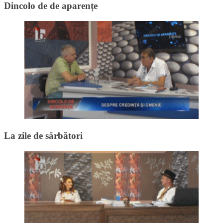
Dincolo de de aparențe
La zile de sărbători