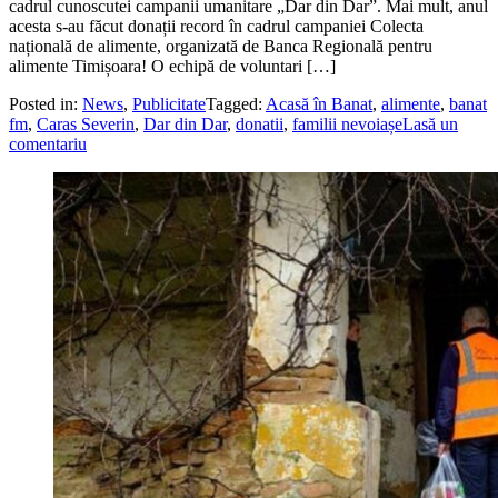
cadrul cunoscutei campanii umanitare „Dar din Dar”. Mai mult, anul
acesta s-au făcut donații record în cadrul campaniei Colecta
națională de alimente, organizată de Banca Regională pentru
alimente Timișoara! O echipă de voluntari […]
Posted in:
News
,
Publicitate
Tagged:
Acasă în Banat
,
alimente
,
banat
fm
,
Caras Severin
,
Dar din Dar
,
donatii
,
familii nevoiașe
Lasă un
comentariu