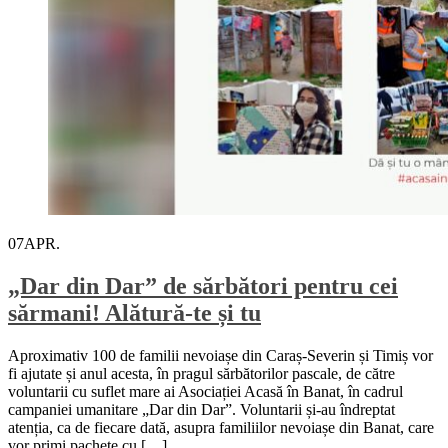
07
APR.
„Dar din Dar” de sărbători pentru cei
sărmani! Alătură-te și tu
Aproximativ 100 de familii nevoiașe din Caraș-Severin și Timiș vor
fi ajutate și anul acesta, în pragul sărbătorilor pascale, de către
voluntarii cu suflet mare ai Asociației Acasă în Banat, în cadrul
campaniei umanitare „Dar din Dar”. Voluntarii și-au îndreptat
atenția, ca de fiecare dată, asupra familiilor nevoiașe din Banat, care
vor primi pachete cu […]