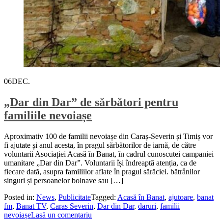
06
DEC.
„Dar din Dar” de sărbători pentru
familiile nevoiașe
Aproximativ 100 de familii nevoiașe din Caraș-Severin și Timiș vor
fi ajutate și anul acesta, în pragul sărbătorilor de iarnă, de către
voluntarii Asociației Acasă în Banat, în cadrul cunoscutei campaniei
umanitare „Dar din Dar”. Voluntarii își îndreaptă atenția, ca de
fiecare dată, asupra familiilor aflate în pragul sărăciei. bătrânilor
singuri și persoanelor bolnave sau […]
Posted in:
News
,
Publicitate
Tagged:
Acasă în Banat
,
ajutoare
,
banat
fm
,
Banat TV
,
Caras Severin
,
Dar din Dar
,
daruri
,
familii
nevoiașe
Lasă un comentariu