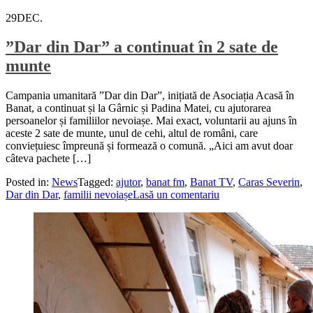
29
DEC.
”Dar din Dar” a continuat în 2 sate de
munte
Campania umanitară ”Dar din Dar”, inițiată de Asociația Acasă în
Banat, a continuat și la Gârnic și Padina Matei, cu ajutorarea
persoanelor și familiilor nevoiașe. Mai exact, voluntarii au ajuns în
aceste 2 sate de munte, unul de cehi, altul de români, care
conviețuiesc împreună și formează o comună. „Aici am avut doar
câteva pachete […]
Posted in:
News
Tagged:
ajutor
,
banat fm
,
Banat TV
,
Caras Severin
,
Dar din Dar
,
familii nevoiașe
Lasă un comentariu