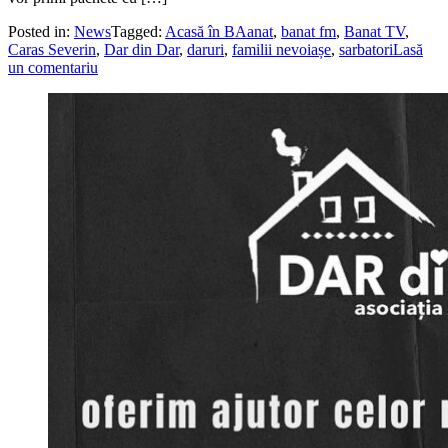
Posted in:
News
Tagged:
Acasă în BAanat
,
banat fm
,
Banat TV
,
Caras Severin
,
Dar din Dar
,
daruri
,
familii nevoiașe
,
sarbatori
Lasă
un comentariu