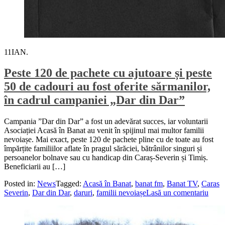
11
IAN.
Peste 120 de pachete cu ajutoare și peste
50 de cadouri au fost oferite sărmanilor,
în cadrul campaniei „Dar din Dar”
Campania ”Dar din Dar” a fost un adevărat succes, iar voluntarii
Asociației Acasă în Banat au venit în spijinul mai multor familii
nevoiașe. Mai exact, peste 120 de pachete pline cu de toate au fost
împărțite familiilor aflate în pragul sărăciei, bătrânilor singuri și
persoanelor bolnave sau cu handicap din Caraș-Severin și Timiș.
Beneficiarii au […]
Posted in:
News
Tagged:
Acasă în Banat
,
banat fm
,
Banat TV
,
Caras
Severin
,
Dar din Dar
,
daruri
,
familii nevoiașe
Lasă un comentariu