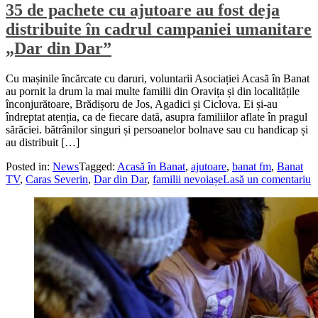
35 de pachete cu ajutoare au fost deja
distribuite în cadrul campaniei umanitare
„Dar din Dar”
Cu mașinile încărcate cu daruri, voluntarii Asociației Acasă în Banat
au pornit la drum la mai multe familii din Oravița și din localitățile
înconjurătoare, Brădișoru de Jos, Agadici și Ciclova. Ei și-au
îndreptat atenția, ca de fiecare dată, asupra familiilor aflate în pragul
sărăciei. bătrânilor singuri și persoanelor bolnave sau cu handicap și
au distribuit […]
Posted in:
News
Tagged:
Acasă în Banat
,
ajutoare
,
banat fm
,
Banat
TV
,
Caras Severin
,
Dar din Dar
,
familii nevoiașe
Lasă un comentariu