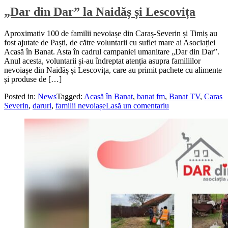
„Dar din Dar” la Naidăș și Lescovița
Aproximativ 100 de familii nevoiașe din Caraș-Severin și Timiș au
fost ajutate de Paști, de către voluntarii cu suflet mare ai Asociației
Acasă în Banat. Asta în cadrul campaniei umanitare „Dar din Dar”.
Anul acesta, voluntarii și-au îndreptat atenția asupra familiilor
nevoiașe din Naidăș și Lescovița, care au primit pachete cu alimente
și produse de […]
Posted in:
News
Tagged:
Acasă în Banat
,
banat fm
,
Banat TV
,
Caras
Severin
,
daruri
,
familii nevoiașe
Lasă un comentariu