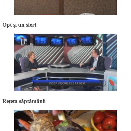
Opt și un sfert
Rețeta săptămânii