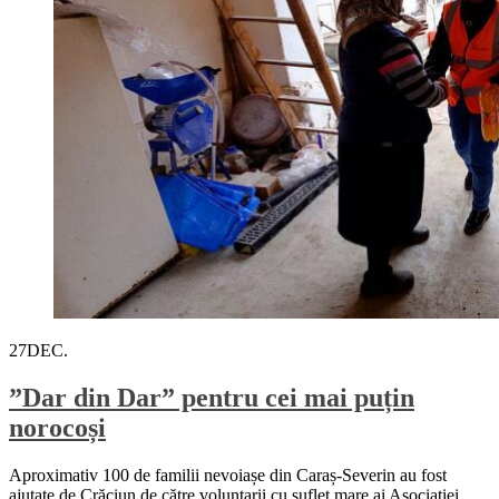
27
DEC.
”Dar din Dar” pentru cei mai puțin
norocoși
Aproximativ 100 de familii nevoiașe din Caraș-Severin au fost
ajutate de Crăciun de către voluntarii cu suflet mare ai Asociației