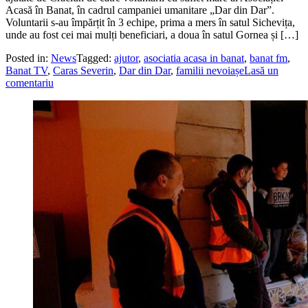
Acasă în Banat, în cadrul campaniei umanitare „Dar din Dar”.
Voluntarii s-au împărțit în 3 echipe, prima a mers în satul Sichevița,
unde au fost cei mai mulți beneficiari, a doua în satul Gornea și […]
Posted in:
News
Tagged:
ajutor
,
asociatia acasa in banat
,
banat fm
,
Banat TV
,
Caras Severin
,
Dar din Dar
,
familii nevoiașe
Lasă un
comentariu