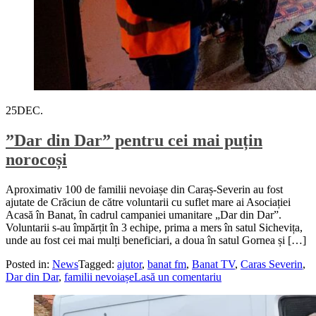
25
DEC.
”Dar din Dar” pentru cei mai puțin
norocoși
Aproximativ 100 de familii nevoiașe din Caraș-Severin au fost
ajutate de Crăciun de către voluntarii cu suflet mare ai Asociației
Acasă în Banat, în cadrul campaniei umanitare „Dar din Dar”.
Voluntarii s-au împărțit în 3 echipe, prima a mers în satul Sichevița,
unde au fost cei mai mulți beneficiari, a doua în satul Gornea și […]
Posted in:
News
Tagged:
ajutor
,
banat fm
,
Banat TV
,
Caras Severin
,
Dar din Dar
,
familii nevoiașe
Lasă un comentariu