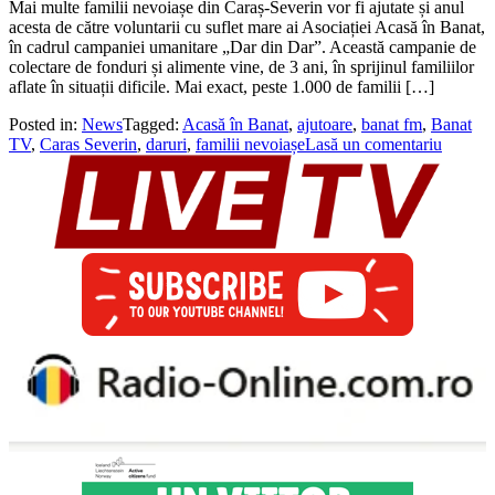
Mai multe familii nevoiașe din Caraș-Severin vor fi ajutate și anul
acesta de către voluntarii cu suflet mare ai Asociației Acasă în Banat,
în cadrul campaniei umanitare „Dar din Dar”. Această campanie de
colectare de fonduri și alimente vine, de 3 ani, în sprijinul familiilor
aflate în situații dificile. Mai exact, peste 1.000 de familii […]
Posted in:
News
Tagged:
Acasă în Banat
,
ajutoare
,
banat fm
,
Banat
TV
,
Caras Severin
,
daruri
,
familii nevoiașe
Lasă un comentariu