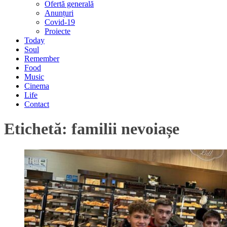
Ofertă generală
Anunțuri
Covid-19
Proiecte
Today
Soul
Remember
Food
Music
Cinema
Life
Contact
Etichetă:
familii nevoiașe