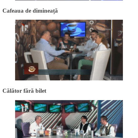
Cafeaua de dimineață
Călător fără bilet