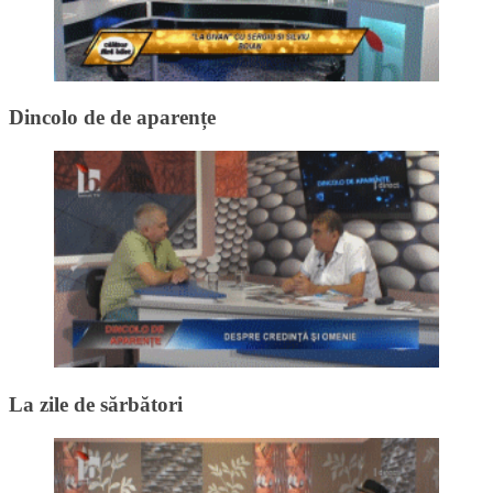
Dincolo de de aparențe
La zile de sărbători