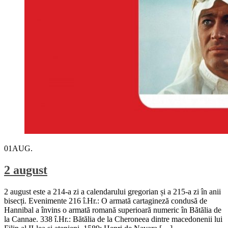
01
AUG.
2 august
2 august este a 214-a zi a calendarului gregorian și a 215-a zi în anii
bisecți. Evenimente 216 î.Hr.: O armată cartagineză condusă de
Hannibal a învins o armată romană superioară numeric în Bătălia de
la Cannae. 338 î.Hr.: Bătălia de la Cheroneea dintre macedonenii lui