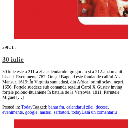
29
IUL.
30 iulie
30 iulie este a 211-a zi a calendarului gregorian și a 212-a zi în anii
bisecți. Evenimente 762: Orașul Bagdad este fondat de califul Al-
Mansur. 1619: În Virginia sunt aduși, din Africa, primii sclavi negri.
1656: Forțele suedeze sub comanda regelui Carol X Gustav înving
forțele polono-lituaniene în bătălia de la Varșovia. 1811: Părintele
Miguel […]
Posted in:
Today
Tagged:
banat fm
,
calendarul zilei
,
decese
,
evenimente
,
google
,
nasteri
,
sarbatori
,
today
Lasă un comentariu