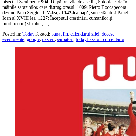
bisecți. Evenimente 904: După trei zile de asediu, Salonic cade în
mâinile sarazinilor, care distrug orașul. 1009: Pietro Boccapecora
devine Papa Sergiu al IV-lea, al 142-lea papă, succedându-i Papei
Ioan al XVIII-lea. 1227: Începutul creștinării cumanilor și
brodnicilor (31 iulie […]
Posted in:
Today
Tagged:
banat fm
,
calendarul zilei
,
decese
,
evenimente
,
google
,
nasteri
,
sarbatori
,
today
Lasă un comentariu