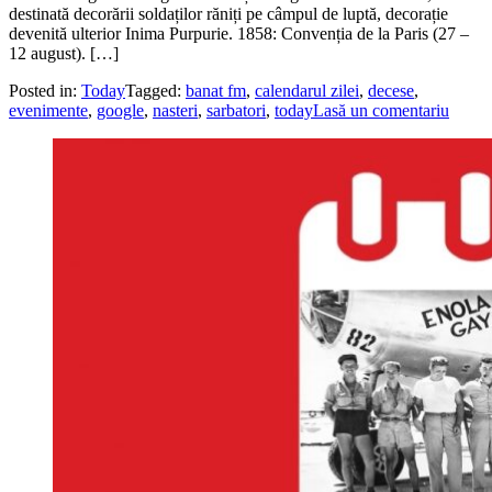
destinată decorării soldaților răniți pe câmpul de luptă, decorație
devenită ulterior Inima Purpurie. 1858: Convenția de la Paris (27 –
12 august). […]
Posted in:
Today
Tagged:
banat fm
,
calendarul zilei
,
decese
,
evenimente
,
google
,
nasteri
,
sarbatori
,
today
Lasă un comentariu