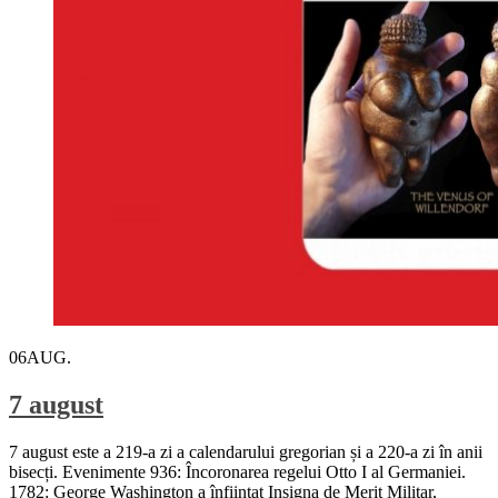
06
AUG.
7 august
7 august este a 219-a zi a calendarului gregorian și a 220-a zi în anii
bisecți. Evenimente 936: Încoronarea regelui Otto I al Germaniei.
1782: George Washington a înființat Insigna de Merit Militar,