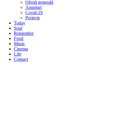
Ofertă generală
Anunțuri
Covid-19
Proiecte
Today
Soul
Remember
Food
Music
Cinema
Life
Contact