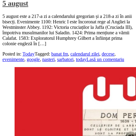
5 august
5 august este a 217-a zi a calendarului gregorian și a 218-a zi în anii
bisecți. Evenimente 1100: Henric I este încoronat rege al Angliei la
Westminster Abbey. 1192: Victoria cruciaților la Jaffa (Cruciada III),
împotriva musulmanilor lui Saladin. 1424: Prima mențiune a vămii
Calafat. 1583: Exploratorul Humphrey Gilbert a înființat prima
colonie engleză în […]
Posted in:
Today
Tagged:
banat fm
,
calendarul zilei
,
decese
,
evenimente
,
google
,
nasteri
,
sarbatori
,
today
Lasă un comentariu