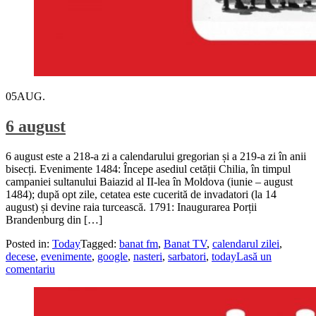
05
AUG.
6 august
6 august este a 218-a zi a calendarului gregorian și a 219-a zi în anii
bisecți. Evenimente 1484: Începe asediul cetății Chilia, în timpul
campaniei sultanului Baiazid al II-lea în Moldova (iunie – august
1484); după opt zile, cetatea este cucerită de invadatori (la 14
august) și devine raia turcească. 1791: Inaugurarea Porții
Brandenburg din […]
Posted in:
Today
Tagged:
banat fm
,
Banat TV
,
calendarul zilei
,
decese
,
evenimente
,
google
,
nasteri
,
sarbatori
,
today
Lasă un
comentariu