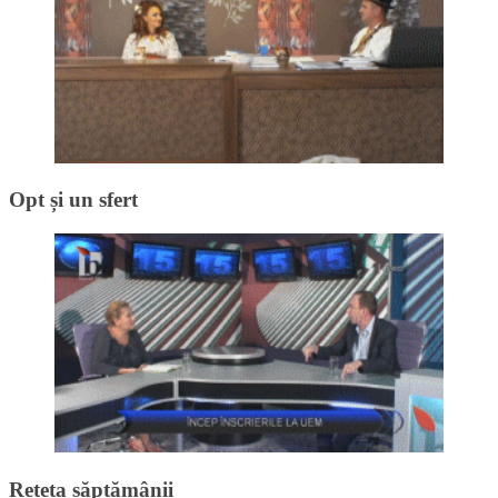
Opt și un sfert
Rețeta săptămânii