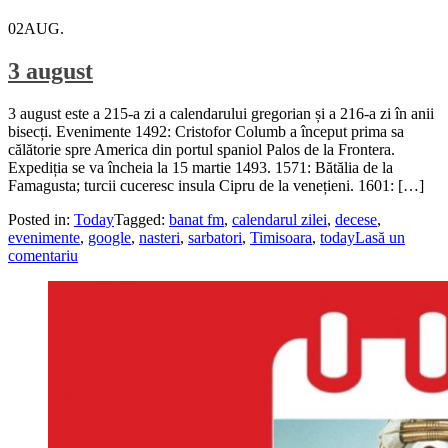
02
AUG.
3 august
3 august este a 215-a zi a calendarului gregorian și a 216-a zi în anii
bisecți. Evenimente 1492: Cristofor Columb a început prima sa
călătorie spre America din portul spaniol Palos de la Frontera.
Expediția se va încheia la 15 martie 1493. 1571: Bătălia de la
Famagusta; turcii cuceresc insula Cipru de la venețieni. 1601: […]
Posted in:
Today
Tagged:
banat fm
,
calendarul zilei
,
decese
,
evenimente
,
google
,
nasteri
,
sarbatori
,
Timisoara
,
today
Lasă un
comentariu