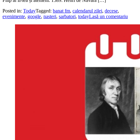
Filip al II-lea și atenieni. 1589: Henri de Navara […]
Posted in:
Today
Tagged:
banat fm
,
calendarul zilei
,
decese
,
evenimente
,
google
,
nasteri
,
sarbatori
,
today
Lasă un comentariu