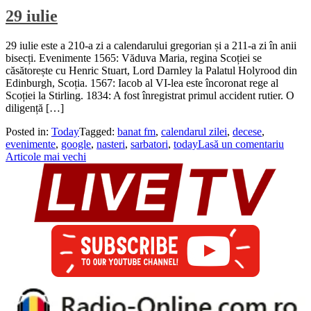
29 iulie
29 iulie este a 210-a zi a calendarului gregorian și a 211-a zi în anii
bisecți. Evenimente 1565: Văduva Maria, regina Scoției se
căsătorește cu Henric Stuart, Lord Darnley la Palatul Holyrood din
Edinburgh, Scoția. 1567: Iacob al VI-lea este încoronat rege al
Scoției la Stirling. 1834: A fost înregistrat primul accident rutier. O
diligență […]
Posted in:
Today
Tagged:
banat fm
,
calendarul zilei
,
decese
,
evenimente
,
google
,
nasteri
,
sarbatori
,
today
Lasă un comentariu
Navigare
Articole mai vechi
în
articole