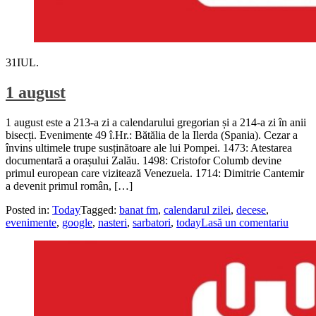
31
IUL.
1 august
1 august este a 213-a zi a calendarului gregorian și a 214-a zi în anii
bisecți. Evenimente 49 î.Hr.: Bătălia de la Ilerda (Spania). Cezar a
învins ultimele trupe susținătoare ale lui Pompei. 1473: Atestarea
documentară a orașului Zalău. 1498: Cristofor Columb devine
primul european care vizitează Venezuela. 1714: Dimitrie Cantemir
a devenit primul român, […]
Posted in:
Today
Tagged:
banat fm
,
calendarul zilei
,
decese
,
evenimente
,
google
,
nasteri
,
sarbatori
,
today
Lasă un comentariu