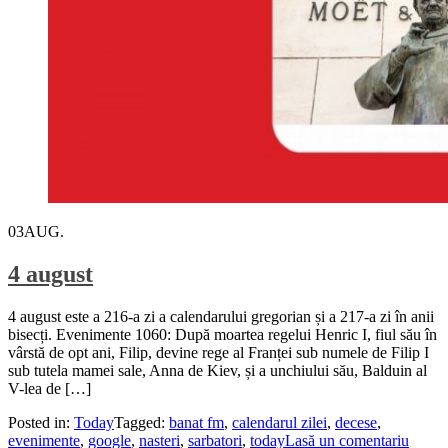
03
AUG.
4 august
4 august este a 216-a zi a calendarului gregorian și a 217-a zi în anii
bisecți. Evenimente 1060: După moartea regelui Henric I, fiul său în
vârstă de opt ani, Filip, devine rege al Franței sub numele de Filip I
sub tutela mamei sale, Anna de Kiev, și a unchiului său, Balduin al
V-lea de […]
Posted in:
Today
Tagged:
banat fm
,
calendarul zilei
,
decese
,
evenimente
,
google
,
nasteri
,
sarbatori
,
today
Lasă un comentariu