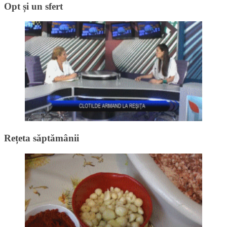
Opt și un sfert
Rețeta săptămânii