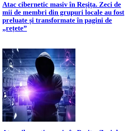
Atac cibernetic masiv în Reșița. Zeci de
mii de membri din grupuri locale au fost
preluate și transformate în pagini de
„rețete”