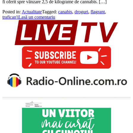
fi oferit spre vânzare 2,5 de kilograme de cannabis. […]
Posted in:
Actualitate
Tagged:
canabis
,
droguri
,
flagrant
,
trafican'i
Lasă un comentariu