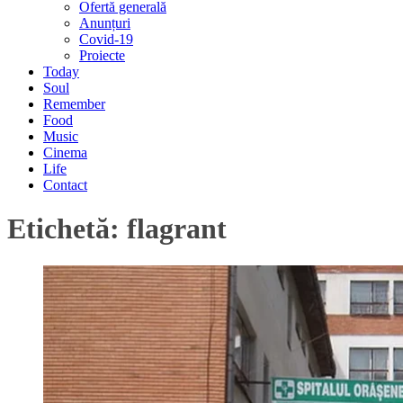
Ofertă generală
Anunțuri
Covid-19
Proiecte
Today
Soul
Remember
Food
Music
Cinema
Life
Contact
Etichetă:
flagrant