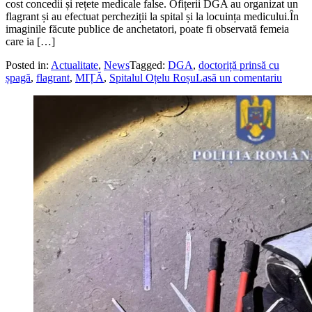
cost concedii și rețete medicale false. Ofițerii DGA au organizat un
flagrant și au efectuat percheziții la spital și la locuința medicului.În
imaginile făcute publice de anchetatori, poate fi observată femeia
care ia […]
Posted in:
Actualitate
,
News
Tagged:
DGA
,
doctoriță prinsă cu
șpagă
,
flagrant
,
MIȚĂ
,
Spitalul Oțelu Roșu
Lasă un comentariu