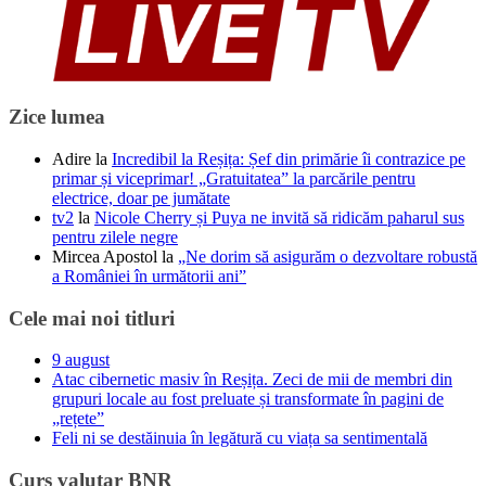
Zice lumea
Adire
la
Incredibil la Reșița: Șef din primărie îi contrazice pe
primar și viceprimar! „Gratuitatea” la parcările pentru
electrice, doar pe jumătate
tv2
la
Nicole Cherry și Puya ne invită să ridicăm paharul sus
pentru zilele negre
Mircea Apostol
la
„Ne dorim să asigurăm o dezvoltare robustă
a României în următorii ani”
Cele mai noi titluri
9 august
Atac cibernetic masiv în Reșița. Zeci de mii de membri din
grupuri locale au fost preluate și transformate în pagini de
„rețete”
Feli ni se destăinuia în legătură cu viața sa sentimentală
Curs valutar BNR