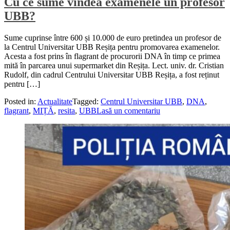
Cu ce sume vindea examenele un profesor
UBB?
Sume cuprinse între 600 și 10.000 de euro pretindea un profesor de
la Centrul Universitar UBB Reșița pentru promovarea examenelor.
Acesta a fost prins în flagrant de procurorii DNA în timp ce primea
mită în parcarea unui supermarket din Reșița. Lect. univ. dr. Cristian
Rudolf, din cadrul Centrului Universitar UBB Reșița, a fost reținut
pentru […]
Posted in:
Actualitate
Tagged:
Centrul Universitar UBB
,
DNA
,
flagrant
,
MIȚĂ
,
resita
,
UBB
Lasă un comentariu