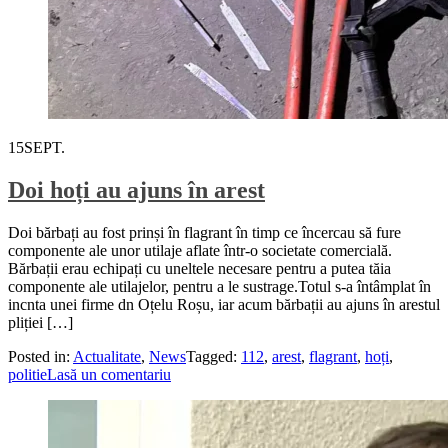
15
SEPT.
Doi hoți au ajuns în arest
Doi bărbați au fost prinși în flagrant în timp ce încercau să fure
componente ale unor utilaje aflate într-o societate comercială.
Bărbații erau echipați cu uneltele necesare pentru a putea tăia
componente ale utilajelor, pentru a le sustrage.Totul s-a întâmplat în
incnta unei firme dn Oțelu Roșu, iar acum bărbații au ajuns în arestul
pliției […]
Posted in:
Actualitate
,
News
Tagged:
112
,
arest
,
flagrant
,
hoți
,
politie
Lasă un comentariu