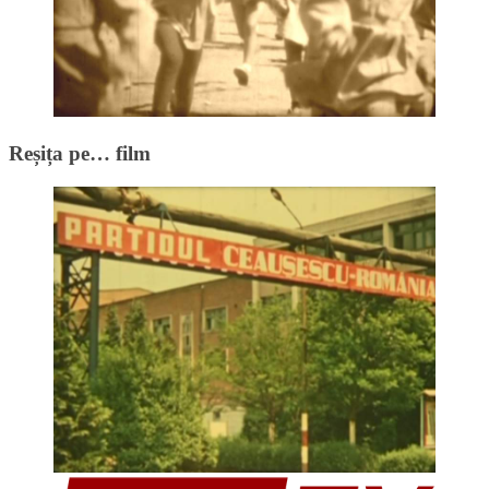
Reșița pe… film