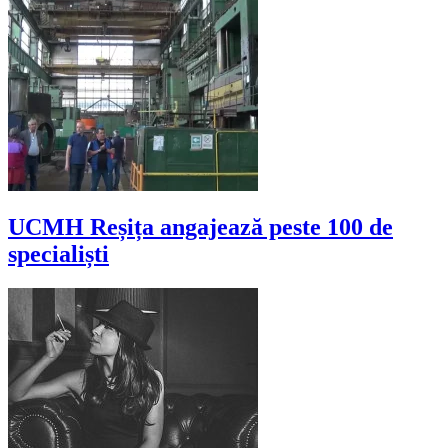
UCMH Reșița angajează peste 100 de
specialiști