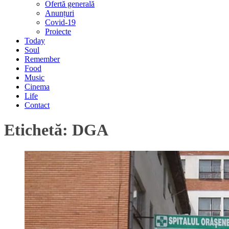
Ofertă generală
Anunțuri
Covid-19
Proiecte
Today
Soul
Remember
Food
Music
Cinema
Life
Contact
Etichetă:
DGA