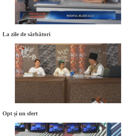
La zile de sărbători
Opt și un sfert