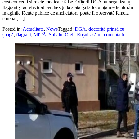
cost concedii și rețete medicale false. Ofițerii DGA au organizat un
flagrant și au efectuat percheziții la spital și la locuința medicului.În
imaginile făcute publice de anchetatori, poate fi observată femeia
care ia […]
Posted in:
Actualitate
,
News
Tagged:
DGA
,
doctoriță prinsă cu
șpagă
,
flagrant
,
MIȚĂ
,
Spitalul Oțelu Roșu
Lasă un comentariu