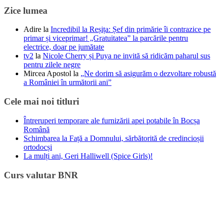
Zice lumea
Adire
la
Incredibil la Reșița: Șef din primărie îi contrazice pe
primar și viceprimar! „Gratuitatea” la parcările pentru
electrice, doar pe jumătate
tv2
la
Nicole Cherry și Puya ne invită să ridicăm paharul sus
pentru zilele negre
Mircea Apostol
la
„Ne dorim să asigurăm o dezvoltare robustă
a României în următorii ani”
Cele mai noi titluri
Întreruperi temporare ale furnizării apei potabile în Bocșa
Română
Schimbarea la Față a Domnului, sărbătorită de credincioșii
ortodocși
La mulți ani, Geri Halliwell (Spice Girls)!
Curs valutar BNR