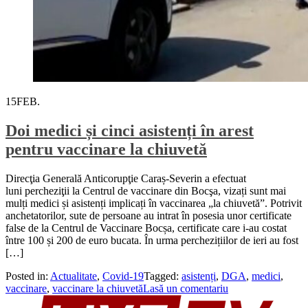
15
FEB.
Doi medici și cinci asistenți în arest
pentru vaccinare la chiuvetă
Direcţia Generală Anticorupţie Caraș-Severin a efectuat
luni percheziţii la Centrul de vaccinare din Bocşa, vizați sunt mai
mulți medici și asistenți implicați în vaccinarea „la chiuvetă”. Potrivit
anchetatorilor, sute de persoane au intrat în posesia unor certificate
false de la Centrul de Vaccinare Bocșa, certificate care i-au costat
între 100 și 200 de euro bucata. În urma perchezițiilor de ieri au fost
[…]
Posted in:
Actualitate
,
Covid-19
Tagged:
asistenți
,
DGA
,
medici
,
vaccinare
,
vaccinare la chiuvetă
Lasă un comentariu