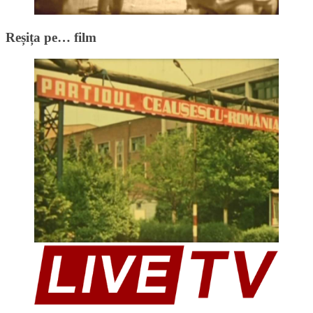
Reșița pe… film