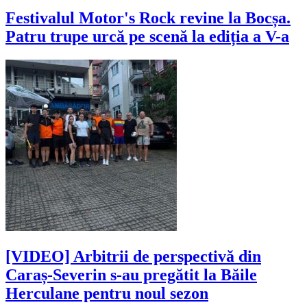
Festivalul Motor's Rock revine la Bocșa.
Patru trupe urcă pe scenă la ediția a V-a
[VIDEO] Arbitrii de perspectivă din
Caraș-Severin s-au pregătit la Băile
Herculane pentru noul sezon