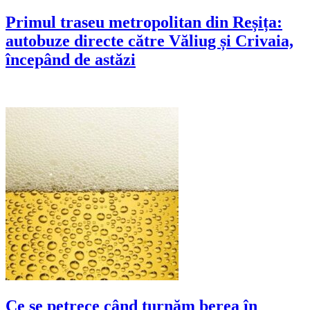
Primul traseu metropolitan din Reșița:
autobuze directe către Văliug și Crivaia,
începând de astăzi
Ce se petrece când turnăm berea în