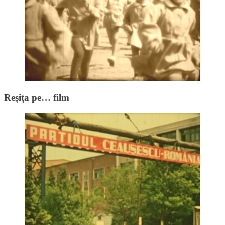
Reșița pe… film