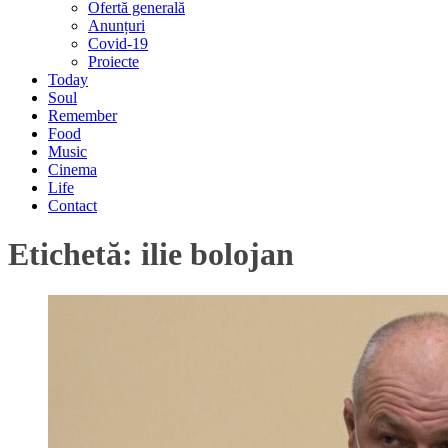
Ofertă generală
Anunțuri
Covid-19
Proiecte
Today
Soul
Remember
Food
Music
Cinema
Life
Contact
Etichetă:
ilie bolojan