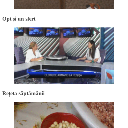
Opt și un sfert
Rețeta săptămânii