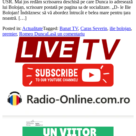
USR. Mai jos redăm scrisoarea deschisă pe care Dunca io adresează
lui Bolojan, scrisoare postată pe pagina sa de socializare. „D- le Ilie
Bolojan! Îndrăznesc să vă abordez întrucât e belea mare pentru țara
noastră. […]
Posted in:
Actualitate
Tagged:
Banat TV
,
Caras Severin
,
ilie bolojan
,
premier
,
Romeo Dunca
Lasă un comentariu