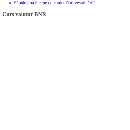
Săptămâna începe cu caniculă în vestul țării!
Curs valutar BNR