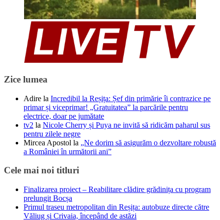
Zice lumea
Adire
la
Incredibil la Reșița: Șef din primărie îi contrazice pe
primar și viceprimar! „Gratuitatea” la parcările pentru
electrice, doar pe jumătate
tv2
la
Nicole Cherry și Puya ne invită să ridicăm paharul sus
pentru zilele negre
Mircea Apostol
la
„Ne dorim să asigurăm o dezvoltare robustă
a României în următorii ani”
Cele mai noi titluri
Finalizarea proiect – Reabilitare clădire grădinița cu program
prelungit Bocșa
Primul traseu metropolitan din Reșița: autobuze directe către
Văliug și Crivaia, începând de astăzi