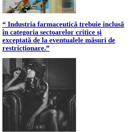
“ Industria farmaceutică trebuie inclusă
în categoria sectoarelor critice și
exceptată de la eventualele măsuri de
restricționare.”