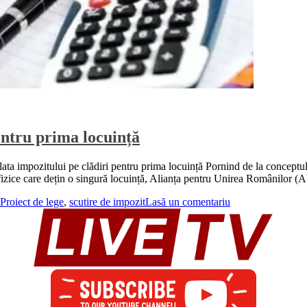
pentru prima locuință
lata impozitului pe clădiri pentru prima locuință Pornind de la conceptul 
r fizice care dețin o singură locuință, Alianța pentru Unirea Românilor 
Proiect de lege
,
scutire de impozit
Lasă un comentariu