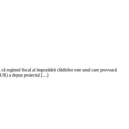
că regimul fiscal al impozitării clădirilor este unul care provoacă
(AUR) a depus proiectul […]