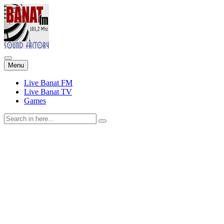
Skip
Menu
to
content
Live Banat FM
Live Banat TV
Games
Search
for: