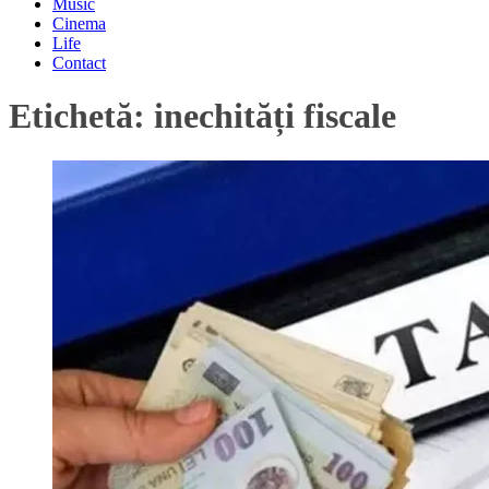
Music
Cinema
Life
Contact
Etichetă:
inechități fiscale