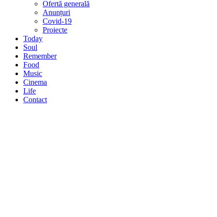
Ofertă generală
Anunțuri
Covid-19
Proiecte
Today
Soul
Remember
Food
Music
Cinema
Life
Contact