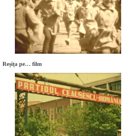
Reșița pe… film