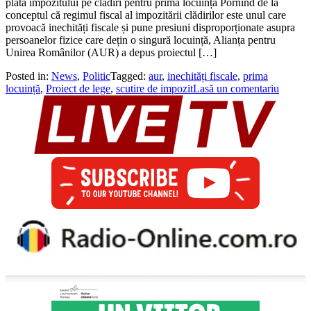
plata impozitului pe clădiri pentru prima locuință Pornind de la
conceptul că regimul fiscal al impozitării clădirilor este unul care
provoacă inechități fiscale și pune presiuni disproporționate asupra
persoanelor fizice care dețin o singură locuință, Alianța pentru
Unirea Românilor (AUR) a depus proiectul […]
Posted in:
News
,
Politic
Tagged:
aur
,
inechități fiscale
,
prima
locuință
,
Proiect de lege
,
scutire de impozit
Lasă un comentariu