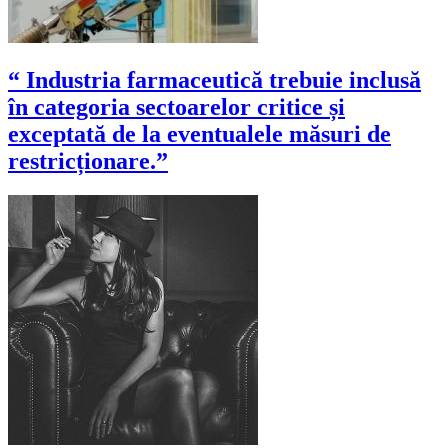
“ Industria farmaceutică trebuie inclusă
în categoria sectoarelor critice și
exceptată de la eventualele măsuri de
restricționare.”