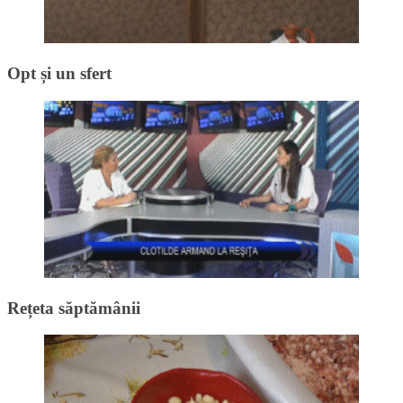
Opt și un sfert
Rețeta săptămânii