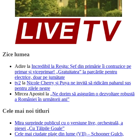
Zice lumea
Adire
la
Incredibil la Reșița: Șef din primărie îi contrazice pe
primar și viceprimar! „Gratuitatea” la parcările pentru
electrice, doar pe jumătate
tv2
la
Nicole Cherry și Puya ne invită să ridicăm paharul sus
pentru zilele negre
Mircea Apostol
la
„Ne dorim să asigurăm o dezvoltare robustă
a României în următorii ani”
Cele mai noi titluri
Mira surprinde publicul cu o versiune live, orchestrală, a
piesei „Cu Tălpile Goale”
Cele mai ciudate plaje din lume (VII) – Schooner Gulch,