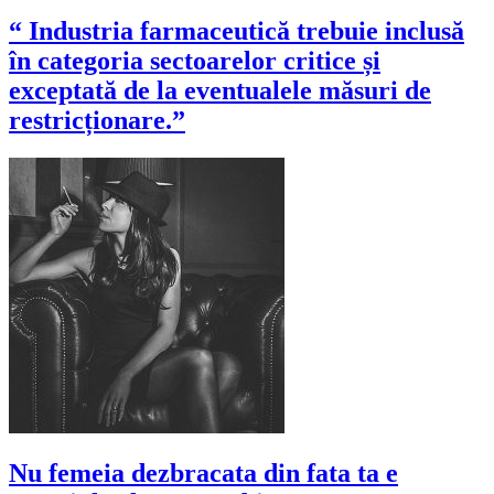
“ Industria farmaceutică trebuie inclusă
în categoria sectoarelor critice și
exceptată de la eventualele măsuri de
restricționare.”
Nu femeia dezbracata din fata ta e