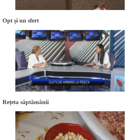
Opt și un sfert
Rețeta săptămânii