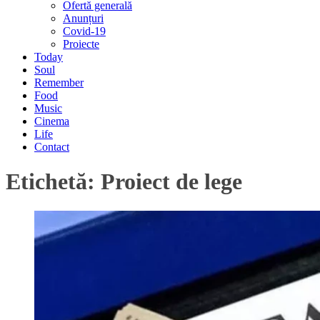
Ofertă generală
Anunțuri
Covid-19
Proiecte
Today
Soul
Remember
Food
Music
Cinema
Life
Contact
Etichetă:
Proiect de lege