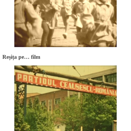
Reșița pe… film