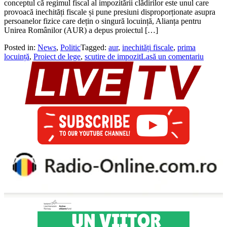
conceptul că regimul fiscal al impozitării clădirilor este unul care
provoacă inechități fiscale și pune presiuni disproporționate asupra
persoanelor fizice care dețin o singură locuință, Alianța pentru
Unirea Românilor (AUR) a depus proiectul […]
Posted in:
News
,
Politic
Tagged:
aur
,
inechități fiscale
,
prima
locuință
,
Proiect de lege
,
scutire de impozit
Lasă un comentariu