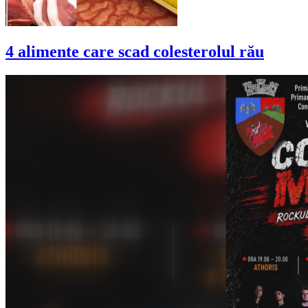
4 alimente care scad colesterolul rău