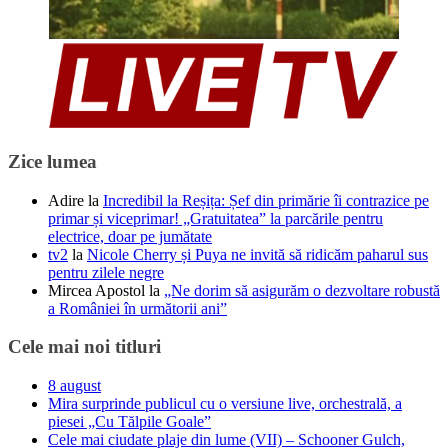
Zice lumea
Adire
la
Incredibil la Reșița: Șef din primărie îi contrazice pe
primar și viceprimar! „Gratuitatea” la parcările pentru
electrice, doar pe jumătate
tv2
la
Nicole Cherry și Puya ne invită să ridicăm paharul sus
pentru zilele negre
Mircea Apostol
la
„Ne dorim să asigurăm o dezvoltare robustă
a României în următorii ani”
Cele mai noi titluri
8 august
Mira surprinde publicul cu o versiune live, orchestrală, a
piesei „Cu Tălpile Goale”
Cele mai ciudate plaje din lume (VII) – Schooner Gulch,