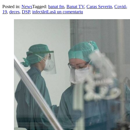
Posted in:
News
Tagged:
banat fm
,
Banat TV
,
Caras Severin
,
Covid-
19
,
deces
,
DSP
,
infectări
Lasă un comentariu