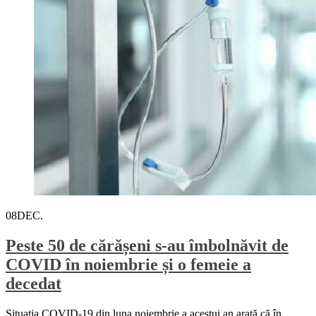
08
DEC.
Peste 50 de cărășeni s-au îmbolnăvit de
COVID în noiembrie și o femeie a
decedat
Situația COVID-19 din luna noiembrie a acestui an arată că în