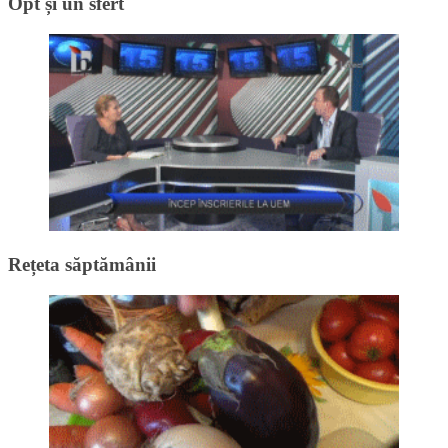
Opt și un sfert
Rețeta săptămânii