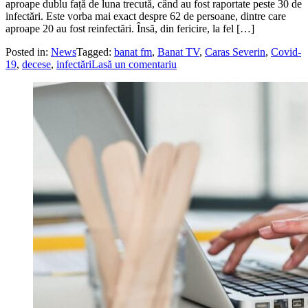
aproape dublu față de luna trecută, când au fost raportate peste 30 de
infectări. Este vorba mai exact despre 62 de persoane, dintre care
aproape 20 au fost reinfectări. Însă, din fericire, la fel […]
Posted in:
News
Tagged:
banat fm
,
Banat TV
,
Caras Severin
,
Covid-
19
,
decese
,
infectări
Lasă un comentariu