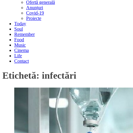
Ofertă generală
Anunțuri
Covid-19
Proiecte
Today
Soul
Remember
Food
Music
Cinema
Life
Contact
Etichetă:
infectări