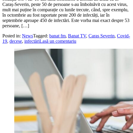
Caraș-Severin, peste 50 de persoane s-au îmbolnăvit cu acest virus,
mult mai puține în comparație cu lunile trecute, când, spre exemplu,
în octombrie au fost raportate peste 200 de infectăți, iar în
septembrie aproape 450 de infectări. Este vorba mai exact despre 53
persoane, […]
Posted in:
News
Tagged:
banat fm
,
Banat TV
,
Caras Severin
,
Covid-
19
,
decese
,
infectări
Lasă un comentariu