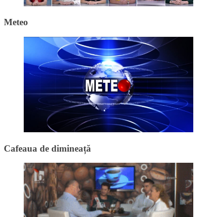
Meteo
Cafeaua de dimineață