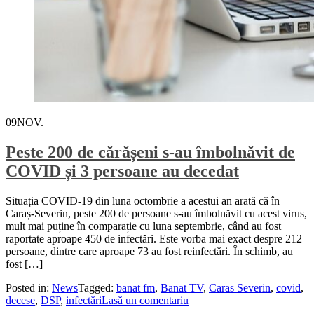
09
NOV.
Peste 200 de cărășeni s-au îmbolnăvit de
COVID și 3 persoane au decedat
Situația COVID-19 din luna octombrie a acestui an arată că în
Caraș-Severin, peste 200 de persoane s-au îmbolnăvit cu acest virus,
mult mai puține în comparație cu luna septembrie, când au fost
raportate aproape 450 de infectări. Este vorba mai exact despre 212
persoane, dintre care aproape 73 au fost reinfectări. În schimb, au
fost […]
Posted in:
News
Tagged:
banat fm
,
Banat TV
,
Caras Severin
,
covid
,
decese
,
DSP
,
infectări
Lasă un comentariu