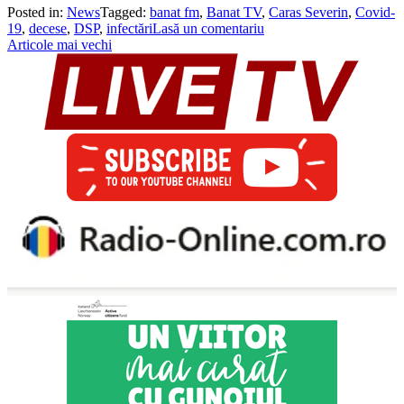
Posted in:
News
Tagged:
banat fm
,
Banat TV
,
Caras Severin
,
Covid-
19
,
decese
,
DSP
,
infectări
Lasă un comentariu
Navigare
Articole mai vechi
în
articole