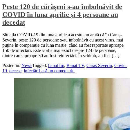
Peste 120 de cărășeni s-au îmbolnăvit de
COVID în luna aprilie și 4 persoane au
decedat
Situația COVID-19 din luna aprilie a acestui an arată că în Caraș-
Severin, peste 120 de persoane s-au îmbolnăvit cu acest virus, mai
puține în comparație cu luna martie, când au fost raportate aproape
150 de infectări. Este vorba mai exact despre 124 de persoane,
dintre care aproape 30 au fost reinfectări. În schimb, au fost […]
Posted in:
News
Tagged:
banat fm
,
Banat TV
,
Caras Severin
,
Covid-
19
,
decese
,
infectări
Lasă un comentariu