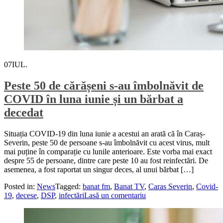
07
IUL.
Peste 50 de cărășeni s-au îmbolnăvit de
COVID în luna iunie și un bărbat a
decedat
Situația COVID-19 din luna iunie a acestui an arată că în Caraș-
Severin, peste 50 de persoane s-au îmbolnăvit cu acest virus, mult
mai puține în comparație cu lunile anterioare. Este vorba mai exact
despre 55 de persoane, dintre care peste 10 au fost reinfectări. De
asemenea, a fost raportat un singur deces, al unui bărbat […]
Posted in:
News
Tagged:
banat fm
,
Banat TV
,
Caras Severin
,
Covid-
19
,
decese
,
DSP
,
infectări
Lasă un comentariu