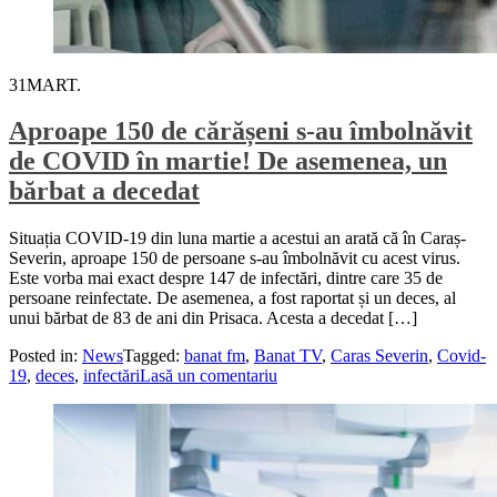
31
MART.
Aproape 150 de cărășeni s-au îmbolnăvit
de COVID în martie! De asemenea, un
bărbat a decedat
Situația COVID-19 din luna martie a acestui an arată că în Caraș-
Severin, aproape 150 de persoane s-au îmbolnăvit cu acest virus.
Este vorba mai exact despre 147 de infectări, dintre care 35 de
persoane reinfectate. De asemenea, a fost raportat și un deces, al
unui bărbat de 83 de ani din Prisaca. Acesta a decedat […]
Posted in:
News
Tagged:
banat fm
,
Banat TV
,
Caras Severin
,
Covid-
19
,
deces
,
infectări
Lasă un comentariu