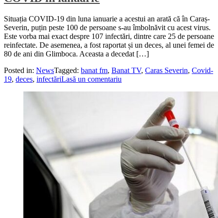
Situația COVID-19 din luna ianuarie a acestui an arată că în Caraș-
Severin, puțin peste 100 de persoane s-au îmbolnăvit cu acest virus.
Este vorba mai exact despre 107 infectări, dintre care 25 de persoane
reinfectate. De asemenea, a fost raportat și un deces, al unei femei de
80 de ani din Glimboca. Aceasta a decedat […]
Posted in:
News
Tagged:
banat fm
,
Banat TV
,
Caras Severin
,
Covid-
19
,
deces
,
infectări
Lasă un comentariu