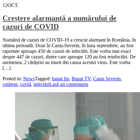
12
OCT.
Creștere alarmantă a numărului de
cazuri de COVID
Numărul de cazuri de COVID-19 a crescut alarmant în România, în
ultima perioadă. Doar în Caraș-Severin, în luna septembrie, au fost
raportate aproape 450 de cazuri de infectări. Este vorba mai exact
despre 447 de cazuri, dintre care aproape 120 au fost reinfectări. De
asemenea, 2 cărășeni au murit din cauza acestui virus. Este vorba
[…]
Posted in:
News
Tagged:
banat fm
,
Banat TV
,
Caras Severin
,
cetățeni
,
covid
,
infectări
Lasă un comentariu