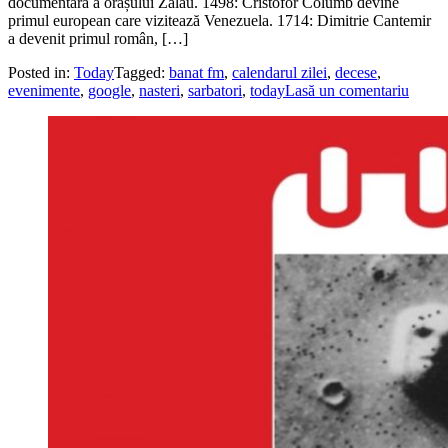
documentară a orașului Zalău. 1498: Cristofor Columb devine
primul european care vizitează Venezuela. 1714: Dimitrie Cantemir
a devenit primul român, […]
Posted in:
Today
Tagged:
banat fm
,
calendarul zilei
,
decese
,
evenimente
,
google
,
nasteri
,
sarbatori
,
today
Lasă un comentariu