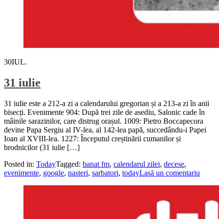
30
IUL.
31 iulie
31 iulie este a 212-a zi a calendarului gregorian și a 213-a zi în anii
bisecți. Evenimente 904: După trei zile de asediu, Salonic cade în
mâinile sarazinilor, care distrug orașul. 1009: Pietro Boccapecora
devine Papa Sergiu al IV-lea, al 142-lea papă, succedându-i Papei
Ioan al XVIII-lea. 1227: Începutul creștinării cumanilor și
brodnicilor (31 iulie […]
Posted in:
Today
Tagged:
banat fm
,
calendarul zilei
,
decese
,
evenimente
,
google
,
nasteri
,
sarbatori
,
today
Lasă un comentariu