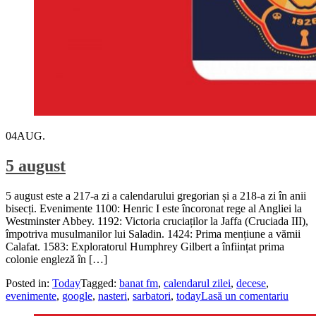
04
AUG.
5 august
5 august este a 217-a zi a calendarului gregorian și a 218-a zi în anii
bisecți. Evenimente 1100: Henric I este încoronat rege al Angliei la
Westminster Abbey. 1192: Victoria cruciaților la Jaffa (Cruciada III),
împotriva musulmanilor lui Saladin. 1424: Prima mențiune a vămii
Calafat. 1583: Exploratorul Humphrey Gilbert a înființat prima
colonie engleză în […]
Posted in:
Today
Tagged:
banat fm
,
calendarul zilei
,
decese
,
evenimente
,
google
,
nasteri
,
sarbatori
,
today
Lasă un comentariu