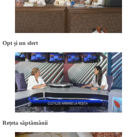
Opt și un sfert
Rețeta săptămânii