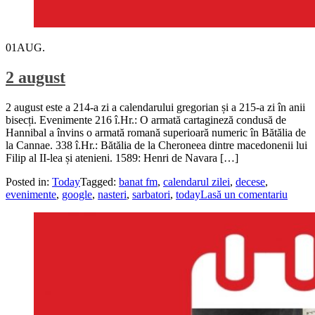
01
AUG.
2 august
2 august este a 214-a zi a calendarului gregorian și a 215-a zi în anii
bisecți. Evenimente 216 î.Hr.: O armată cartagineză condusă de
Hannibal a învins o armată romană superioară numeric în Bătălia de
la Cannae. 338 î.Hr.: Bătălia de la Cheroneea dintre macedonenii lui
Filip al II-lea și atenieni. 1589: Henri de Navara […]
Posted in:
Today
Tagged:
banat fm
,
calendarul zilei
,
decese
,
evenimente
,
google
,
nasteri
,
sarbatori
,
today
Lasă un comentariu