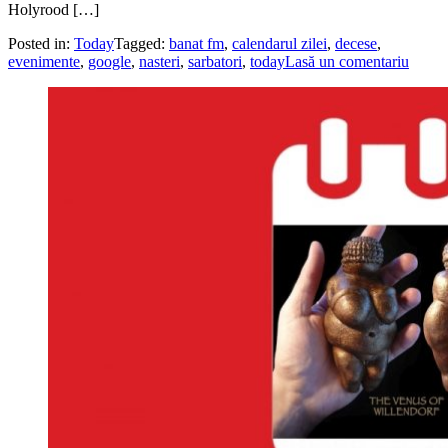
Holyrood […]
Posted in:
Today
Tagged:
banat fm
,
calendarul zilei
,
decese
,
evenimente
,
google
,
nasteri
,
sarbatori
,
today
Lasă un comentariu