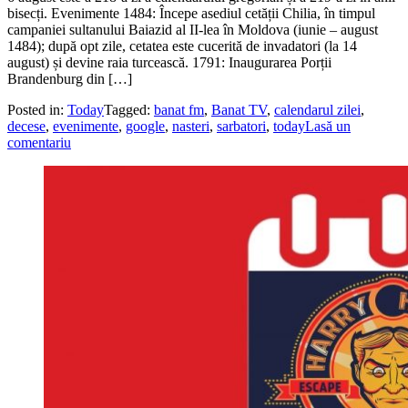
bisecți. Evenimente 1484: Începe asediul cetății Chilia, în timpul
campaniei sultanului Baiazid al II-lea în Moldova (iunie – august
1484); după opt zile, cetatea este cucerită de invadatori (la 14
august) și devine raia turcească. 1791: Inaugurarea Porții
Brandenburg din […]
Posted in:
Today
Tagged:
banat fm
,
Banat TV
,
calendarul zilei
,
decese
,
evenimente
,
google
,
nasteri
,
sarbatori
,
today
Lasă un
comentariu