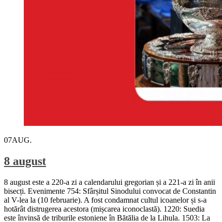
07
AUG.
8 august
8 august este a 220-a zi a calendarului gregorian și a 221-a zi în anii
bisecți. Evenimente 754: Sfârșitul Sinodului convocat de Constantin
al V-lea la (10 februarie). A fost condamnat cultul icoanelor și s-a
hotărât distrugerea acestora (mișcarea iconoclastă). 1220: Suedia
este învinsă de triburile estoniene în Bătălia de la Lihula. 1503: La