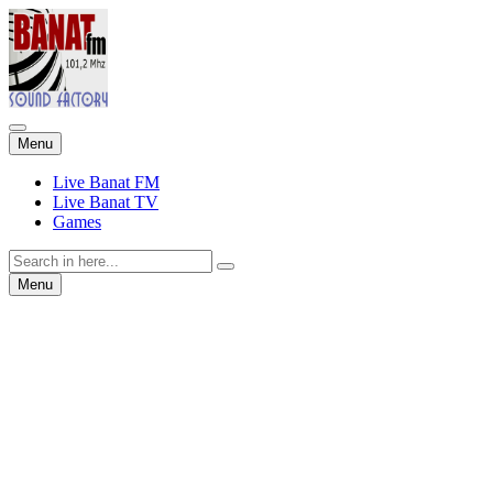
Skip
Menu
to
content
Live Banat FM
Live Banat TV
Games
Search
for:
Skip
Menu
to
content