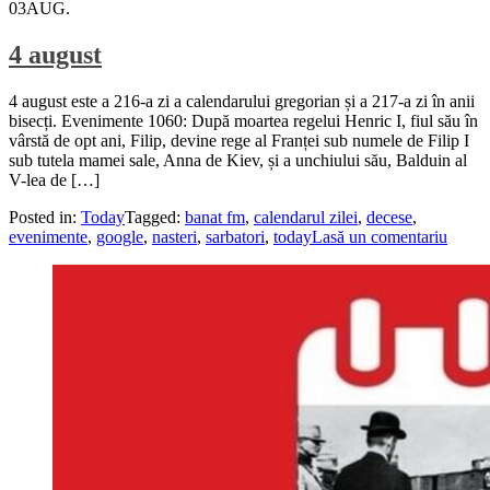
03
AUG.
4 august
4 august este a 216-a zi a calendarului gregorian și a 217-a zi în anii
bisecți. Evenimente 1060: După moartea regelui Henric I, fiul său în
vârstă de opt ani, Filip, devine rege al Franței sub numele de Filip I
sub tutela mamei sale, Anna de Kiev, și a unchiului său, Balduin al
V-lea de […]
Posted in:
Today
Tagged:
banat fm
,
calendarul zilei
,
decese
,
evenimente
,
google
,
nasteri
,
sarbatori
,
today
Lasă un comentariu