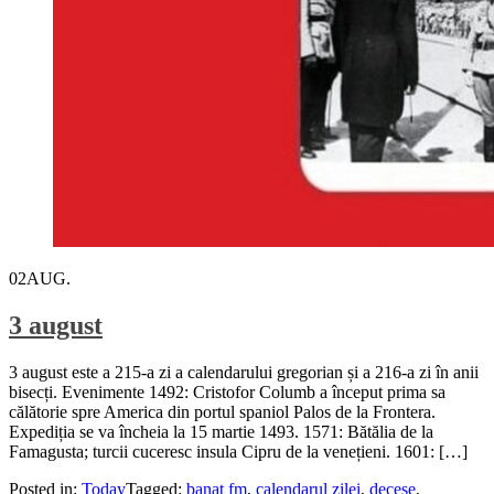
02
AUG.
3 august
3 august este a 215-a zi a calendarului gregorian și a 216-a zi în anii
bisecți. Evenimente 1492: Cristofor Columb a început prima sa
călătorie spre America din portul spaniol Palos de la Frontera.
Expediția se va încheia la 15 martie 1493. 1571: Bătălia de la
Famagusta; turcii cuceresc insula Cipru de la venețieni. 1601: […]
Posted in:
Today
Tagged:
banat fm
,
calendarul zilei
,
decese
,