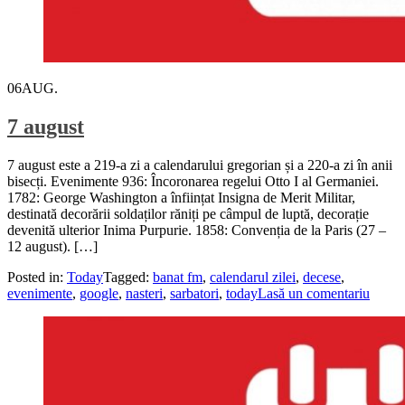
06
AUG.
7 august
7 august este a 219-a zi a calendarului gregorian și a 220-a zi în anii
bisecți. Evenimente 936: Încoronarea regelui Otto I al Germaniei.
1782: George Washington a înființat Insigna de Merit Militar,
destinată decorării soldaților răniți pe câmpul de luptă, decorație
devenită ulterior Inima Purpurie. 1858: Convenția de la Paris (27 –
12 august). […]
Posted in:
Today
Tagged:
banat fm
,
calendarul zilei
,
decese
,
evenimente
,
google
,
nasteri
,
sarbatori
,
today
Lasă un comentariu