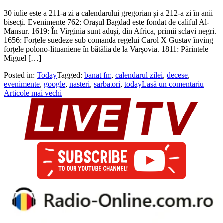
30 iulie este a 211-a zi a calendarului gregorian și a 212-a zi în anii
bisecți. Evenimente 762: Orașul Bagdad este fondat de califul Al-
Mansur. 1619: În Virginia sunt aduși, din Africa, primii sclavi negri.
1656: Forțele suedeze sub comanda regelui Carol X Gustav înving
forțele polono-lituaniene în bătălia de la Varșovia. 1811: Părintele
Miguel […]
Posted in:
Today
Tagged:
banat fm
,
calendarul zilei
,
decese
,
evenimente
,
google
,
nasteri
,
sarbatori
,
today
Lasă un comentariu
Navigare
Articole mai vechi
în
articole