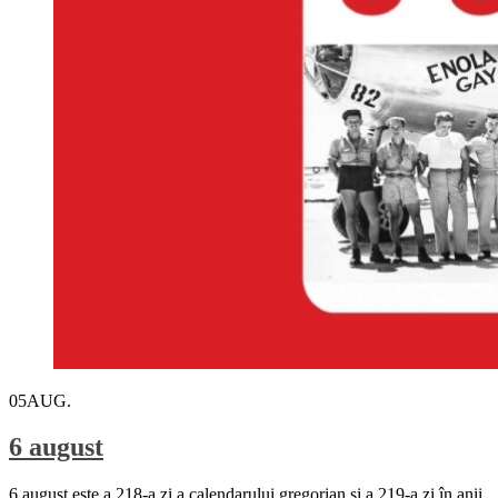
05
AUG.
6 august
6 august este a 218-a zi a calendarului gregorian și a 219-a zi în anii