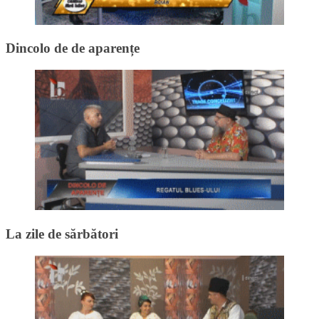
Dincolo de de aparențe
La zile de sărbători