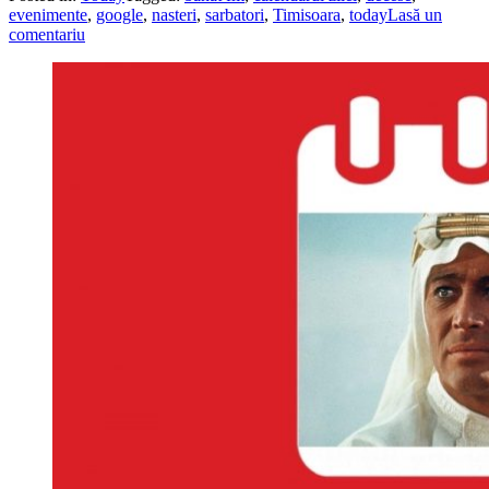
evenimente
,
google
,
nasteri
,
sarbatori
,
Timisoara
,
today
Lasă un
comentariu