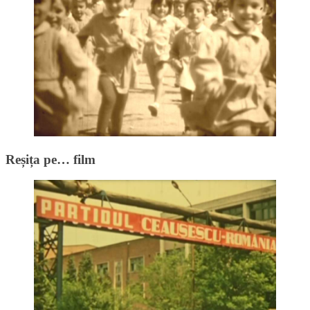
Reșița pe… film