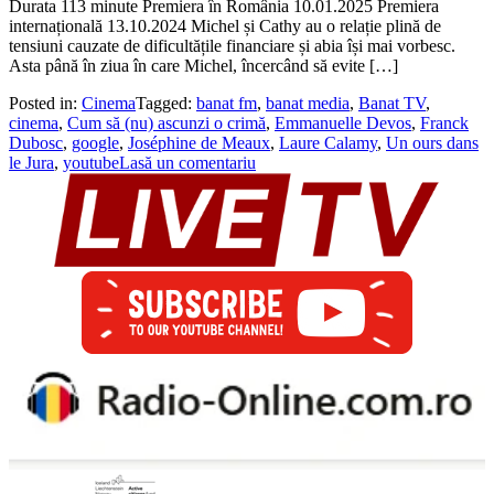
Durata 113 minute Premiera în România 10.01.2025 Premiera
internațională 13.10.2024 Michel și Cathy au o relație plină de
tensiuni cauzate de dificultățile financiare și abia își mai vorbesc.
Asta până în ziua în care Michel, încercând să evite […]
Posted in:
Cinema
Tagged:
banat fm
,
banat media
,
Banat TV
,
cinema
,
Cum să (nu) ascunzi o crimă
,
Emmanuelle Devos
,
Franck
Dubosc
,
google
,
Joséphine de Meaux
,
Laure Calamy
,
Un ours dans
le Jura
,
youtube
Lasă un comentariu