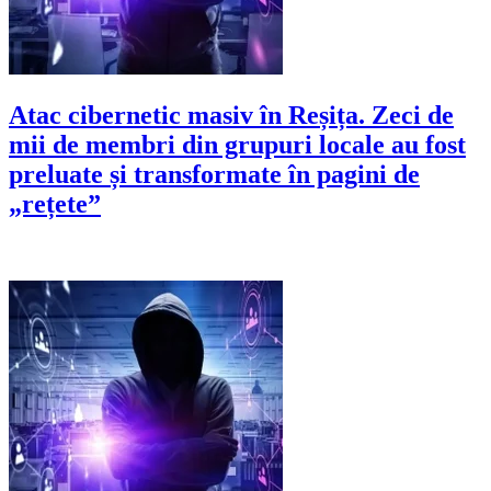
Atac cibernetic masiv în Reșița. Zeci de
mii de membri din grupuri locale au fost
preluate și transformate în pagini de
„rețete”