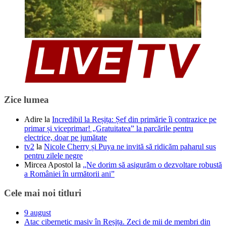
Zice lumea
Adire
la
Incredibil la Reșița: Șef din primărie îi contrazice pe
primar și viceprimar! „Gratuitatea” la parcările pentru
electrice, doar pe jumătate
tv2
la
Nicole Cherry și Puya ne invită să ridicăm paharul sus
pentru zilele negre
Mircea Apostol
la
„Ne dorim să asigurăm o dezvoltare robustă
a României în următorii ani”
Cele mai noi titluri
9 august
Atac cibernetic masiv în Reșița. Zeci de mii de membri din