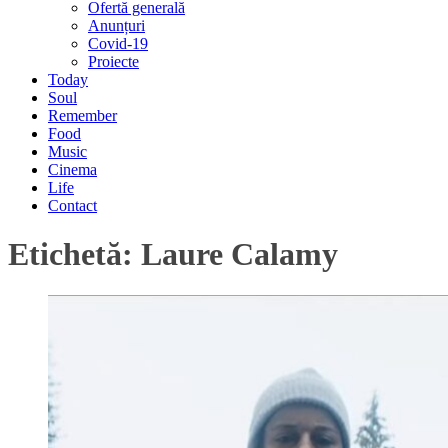
Ofertă generală
Anunțuri
Covid-19
Proiecte
Today
Soul
Remember
Food
Music
Cinema
Life
Contact
Etichetă:
Laure Calamy