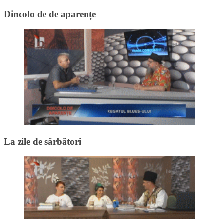
Dincolo de de aparențe
La zile de sărbători