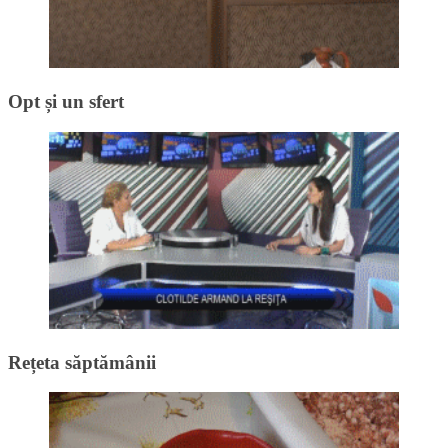
Opt și un sfert
Rețeta săptămânii