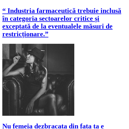
“ Industria farmaceutică trebuie inclusă
în categoria sectoarelor critice și
exceptată de la eventualele măsuri de
restricționare.”
Nu femeia dezbracata din fata ta e