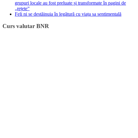
grupuri locale au fost preluate și transformate în pagini de
„rețete”
Feli ni se destăinuia în legătură cu viața sa sentimentală
Curs valutar BNR