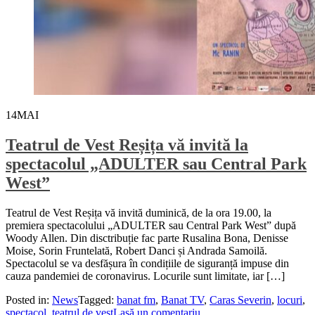
14
MAI
Teatrul de Vest Reșița vă invită la
spectacolul „ADULTER sau Central Park
West”
Teatrul de Vest Reșița vă invită duminică, de la ora 19.00, la
premiera spectacolului „ADULTER sau Central Park West” după
Woody Allen. Din disctribuție fac parte Rusalina Bona, Denisse
Moise, Sorin Fruntelată, Robert Danci și Andrada Samoilă.
Spectacolul se va desfășura în condițiile de siguranță impuse din
cauza pandemiei de coronavirus. Locurile sunt limitate, iar […]
Posted in:
News
Tagged:
banat fm
,
Banat TV
,
Caras Severin
,
locuri
,
spectacol
,
teatrul de vest
Lasă un comentariu