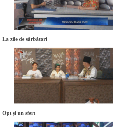
La zile de sărbători
Opt și un sfert