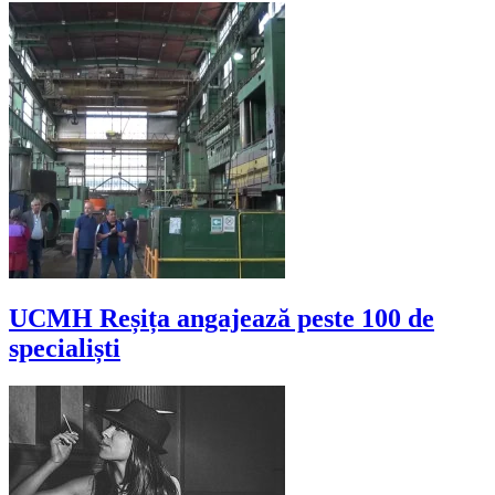
UCMH Reșița angajează peste 100 de
specialiști