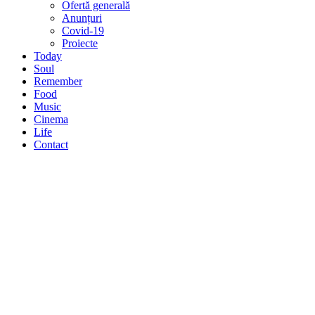
Ofertă generală
Anunțuri
Covid-19
Proiecte
Today
Soul
Remember
Food
Music
Cinema
Life
Contact