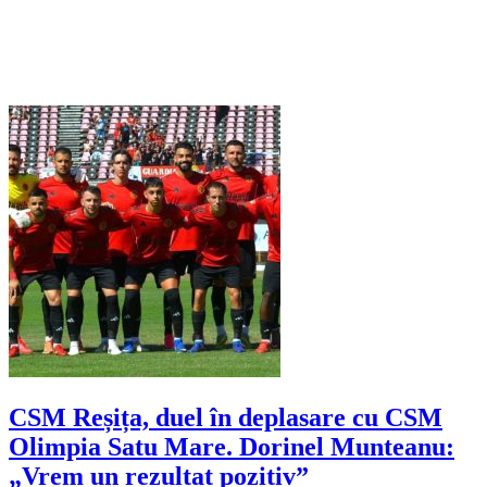
CSM Reșița, duel în deplasare cu CSM
Olimpia Satu Mare. Dorinel Munteanu:
„Vrem un rezultat pozitiv”