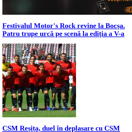
Festivalul Motor's Rock revine la Bocșa.
Patru trupe urcă pe scenă la ediția a V-a
CSM Reșița, duel în deplasare cu CSM