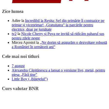
Zice lumea
Adire
la
Incredibil la Reșița: Șef din primărie îi contrazice pe
primar și viceprimar! „Gratuitatea” la parcările pentru
electrice, doar pe jumătate
tv2
la
Nicole Cherry și Puya ne invită să ridicăm paharul sus
pentru zilele negre
Mircea Apostol
la
„Ne dorim să asigurăm o dezvoltare robustă
a României în următorii ani”
Cele mai noi titluri
7 august
Alexandra Căpitănescu a lansat o versiune live, metal, pentru
piesa „Fără tine”
Little Boy („Băiețelul”)
Curs valutar BNR