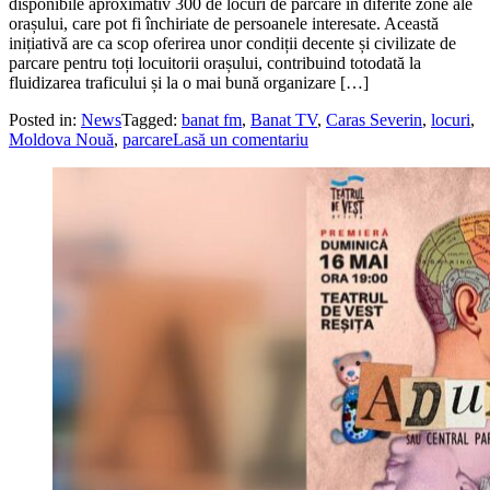
disponibile aproximativ 300 de locuri de parcare în diferite zone ale
orașului, care pot fi închiriate de persoanele interesate. Această
inițiativă are ca scop oferirea unor condiții decente și civilizate de
parcare pentru toți locuitorii orașului, contribuind totodată la
fluidizarea traficului și la o mai bună organizare […]
Posted in:
News
Tagged:
banat fm
,
Banat TV
,
Caras Severin
,
locuri
,
Moldova Nouă
,
parcare
Lasă un comentariu