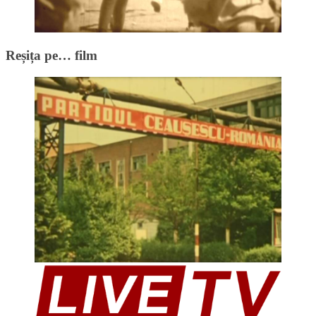
Reșița pe… film