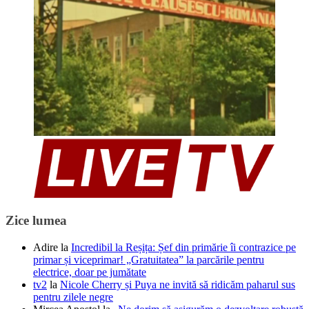
Zice lumea
Adire
la
Incredibil la Reșița: Șef din primărie îi contrazice pe
primar și viceprimar! „Gratuitatea” la parcările pentru
electrice, doar pe jumătate
tv2
la
Nicole Cherry și Puya ne invită să ridicăm paharul sus
pentru zilele negre