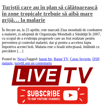
Turiștii care au în plan să călătoarească
în zone tropicale trebuie să aibă mare
grijă… la malarie
În fiecare an, la 25 aprilie, este marcată Ziua mondială de combatere
a malariei, zi adoptată de Organizaţia Mondială a Sănătăţii în 2007,
cu scopul de a evidenţia progresele care au fost realizate pentru
prevenirea şi controlul malariei, dar şi pentru a accelera lupta
împotriva acestei boli. Malaria este o boală infecţioasă, întâlnită cu
precădere […]
Posted in:
News
Tagged:
banat fm
,
Banat TV
,
Caras Severin
,
DSP
,
malarie
,
turiști
Lasă un comentariu