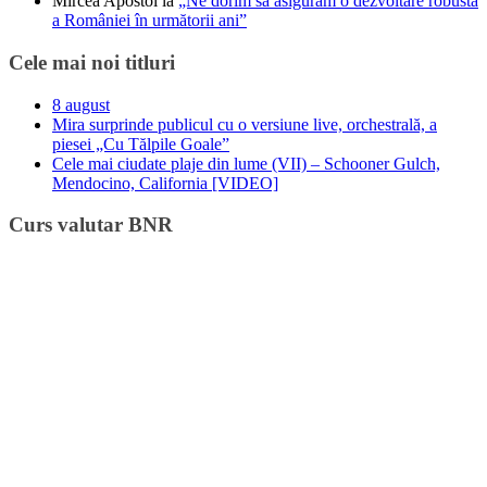
Mircea Apostol
la
„Ne dorim să asigurăm o dezvoltare robustă
a României în următorii ani”
Cele mai noi titluri
8 august
Mira surprinde publicul cu o versiune live, orchestrală, a
piesei „Cu Tălpile Goale”
Cele mai ciudate plaje din lume (VII) – Schooner Gulch,
Mendocino, California [VIDEO]
Curs valutar BNR