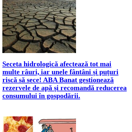
Seceta hidrologică afectează tot mai
multe râuri, iar unele fântâni și puțuri
riscă să sece! ABA Banat gestionează
rezervele de apă și recomandă reducerea
consumului în gospodării.