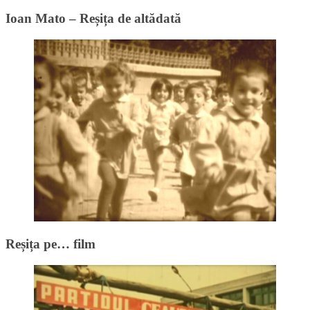
Ioan Mato – Reșița de altădată
Reșița pe… film