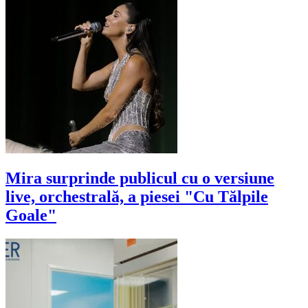
Mira surprinde publicul cu o versiune
live, orchestrală, a piesei "Cu Tălpile
Goale"