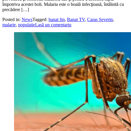
împotriva acestei boli. Malaria este o boală infecţioasă, întâlnită cu
precădere […]
Posted in:
News
Tagged:
banat fm
,
Banat TV
,
Caras Severin
,
malarie
,
populatie
Lasă un comentariu