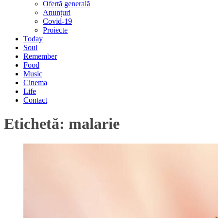
Ofertă generală
Anunțuri
Covid-19
Proiecte
Today
Soul
Remember
Food
Music
Cinema
Life
Contact
Etichetă:
malarie