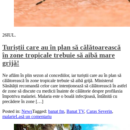
26
IUL.
Turiștii care au în plan să călătoarească
în zone tropicale trebuie să aibă mare
grijă!
Ne aflăm în plin sezon al concediilor, iar turiștii care au în plan să
călătorească în zone tropicale trebuie să aibă grijă. Ministerul
Sănătății recomandă celor care intenționează să călătorească în astfel
de zone să discute cu medicii înainte de călătorie despre profilaxia
împotriva malariei. Malaria este o boală infecţioasă, întâlnită cu
precădere în zone […]
Posted in:
News
Tagged:
banat fm
,
Banat TV
,
Caras Severin
,
malarie
Lasă un comentariu