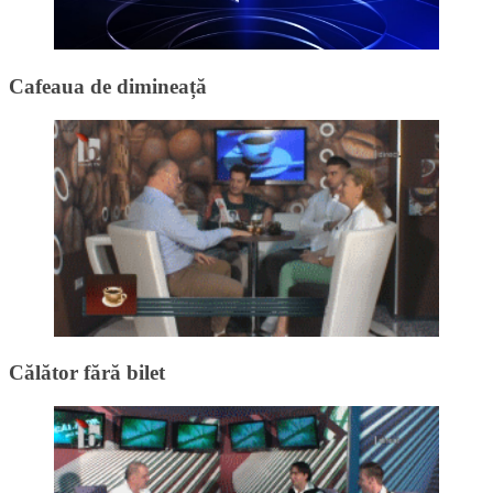
Cafeaua de dimineață
Călător fără bilet