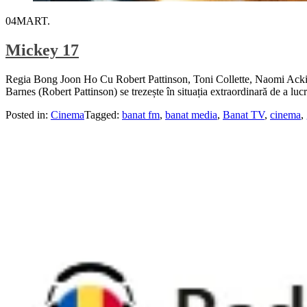
04
MART.
Mickey 17
Regia Bong Joon Ho Cu Robert Pattinson, Toni Collette, Naomi Ack
Barnes (Robert Pattinson) se trezește în situația extraordinară de a l
Posted in:
Cinema
Tagged:
banat fm
,
banat media
,
Banat TV
,
cinema
,