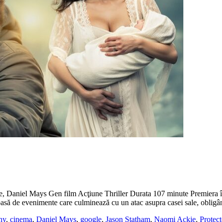
Daniel Mays Gen film Acţiune Thriller Durata 107 minute Premiera în
oasă de evenimente care culminează cu un atac asupra casei sale, obligâ
hy
,
cinema
,
Daniel Mays
,
google
,
Jason Statham
,
Naomi Ackie
,
Protect