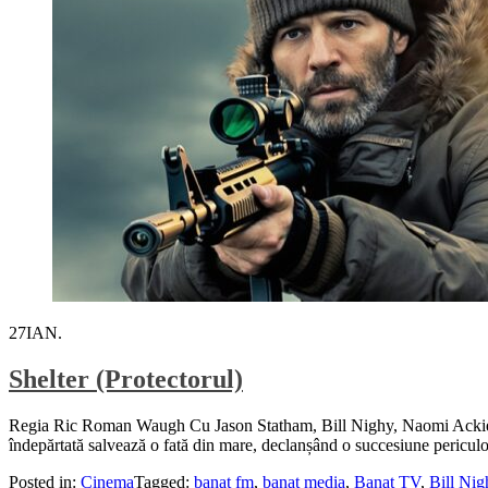
27
IAN.
Shelter (Protectorul)
Regia Ric Roman Waugh Cu Jason Statham, Bill Nighy, Naomi Ackie, 
îndepărtată salvează o fată din mare, declanșând o succesiune pericul
Posted in:
Cinema
Tagged:
banat fm
,
banat media
,
Banat TV
,
Bill Nig