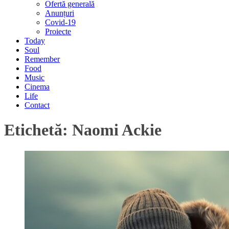
Ofertă generală
Anunțuri
Covid-19
Proiecte
Today
Soul
Remember
Food
Music
Cinema
Life
Contact
Etichetă:
Naomi Ackie