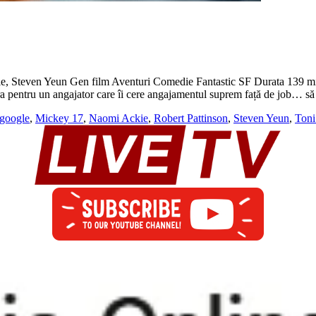
ie, Steven Yeun Gen film Aventuri Comedie Fantastic SF Durata 139 m
ucra pentru un angajator care îi cere angajamentul suprem față de job… 
google
,
Mickey 17
,
Naomi Ackie
,
Robert Pattinson
,
Steven Yeun
,
Toni