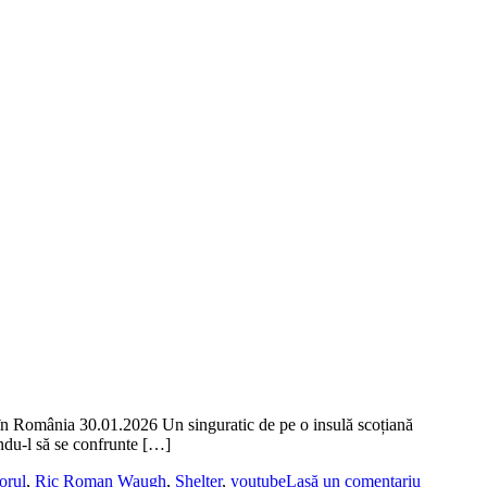
 România 30.01.2026 Un singuratic de pe o insulă scoțiană
ndu-l să se confrunte […]
orul
,
Ric Roman Waugh
,
Shelter
,
youtube
Lasă un comentariu