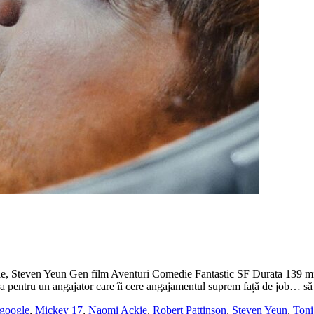
ie, Steven Yeun Gen film Aventuri Comedie Fantastic SF Durata 139 m
ucra pentru un angajator care îi cere angajamentul suprem față de job… 
google
,
Mickey 17
,
Naomi Ackie
,
Robert Pattinson
,
Steven Yeun
,
Toni