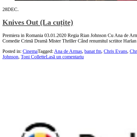
28
DEC.
Knives Out (La cuțite)
Premiera in Romania 03.01.2020 Regia Rian Johnson Cu Ana de Armas
Comedie Crimă Dramă Mister Thriller Când renumitul scriitor Harlan T
Posted in:
Cinema
Tagged:
Ana de Armas
,
banat fm
,
Chris Evans
,
Chr
Johnson
,
Toni Collette
Lasă un comentariu