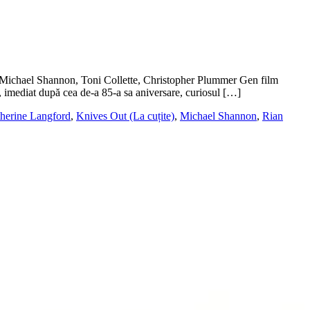
Michael Shannon, Toni Collette, Christopher Plummer Gen film
 imediat după cea de-a 85-a sa aniversare, curiosul […]
herine Langford
,
Knives Out (La cuțite)
,
Michael Shannon
,
Rian