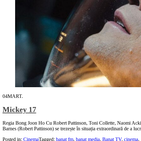
04
MART.
Mickey 17
Regia Bong Joon Ho Cu Robert Pattinson, Toni Collette, Naomi Ack
Barnes (Robert Pattinson) se trezește în situația extraordinară de a l
Posted in:
Cinema
Tagged:
banat fm
,
banat media
,
Banat TV
,
cinema
,