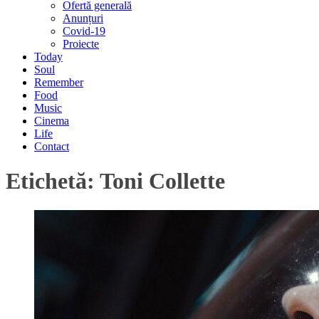
Ofertă generală
Anunțuri
Covid-19
Proiecte
Today
Soul
Remember
Food
Music
Cinema
Life
Contact
Etichetă:
Toni Collette