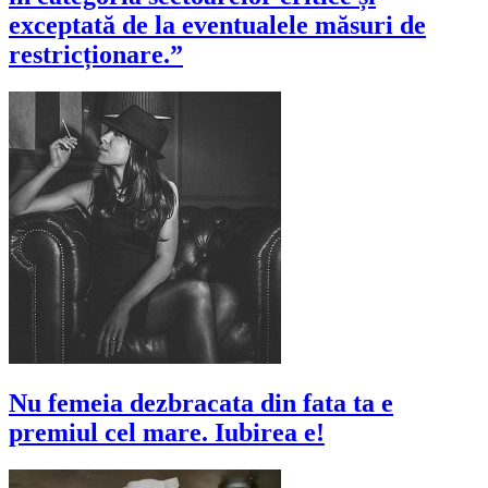
exceptată de la eventualele măsuri de
restricționare.”
Nu femeia dezbracata din fata ta e
premiul cel mare. Iubirea e!