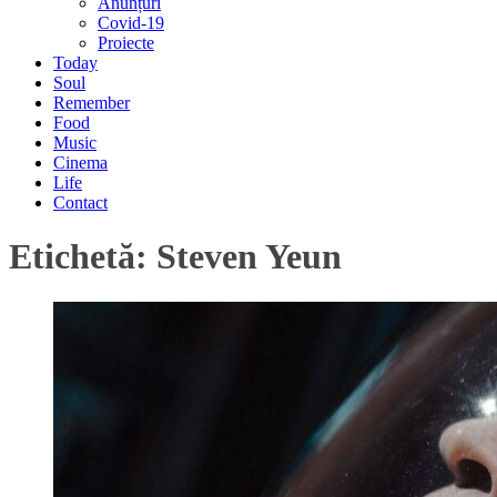
Anunțuri
Covid-19
Proiecte
Today
Soul
Remember
Food
Music
Cinema
Life
Contact
Etichetă:
Steven Yeun