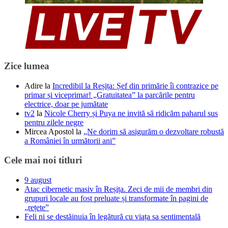
Zice lumea
Adire
la
Incredibil la Reșița: Șef din primărie îi contrazice pe
primar și viceprimar! „Gratuitatea” la parcările pentru
electrice, doar pe jumătate
tv2
la
Nicole Cherry și Puya ne invită să ridicăm paharul sus
pentru zilele negre
Mircea Apostol
la
„Ne dorim să asigurăm o dezvoltare robustă
a României în următorii ani”
Cele mai noi titluri
9 august
Atac cibernetic masiv în Reșița. Zeci de mii de membri din
grupuri locale au fost preluate și transformate în pagini de
„rețete”
Feli ni se destăinuia în legătură cu viața sa sentimentală