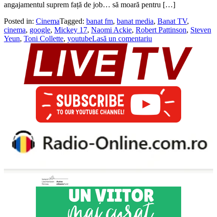
angajamentul suprem față de job… să moară pentru […]
Posted in:
Cinema
Tagged:
banat fm
,
banat media
,
Banat TV
,
cinema
,
google
,
Mickey 17
,
Naomi Ackie
,
Robert Pattinson
,
Steven
Yeun
,
Toni Collette
,
youtube
Lasă un comentariu