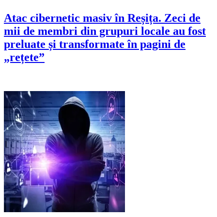
Atac cibernetic masiv în Reșița. Zeci de
mii de membri din grupuri locale au fost
preluate și transformate în pagini de
„rețete”