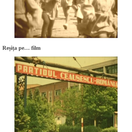
Reșița pe… film