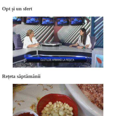
Opt și un sfert
Rețeta săptămânii