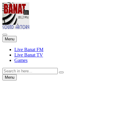
Skip
Menu
to
content
Live Banat FM
Live Banat TV
Games
Search
for:
Skip
Menu
to
content