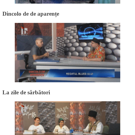
Dincolo de de aparențe
La zile de sărbători