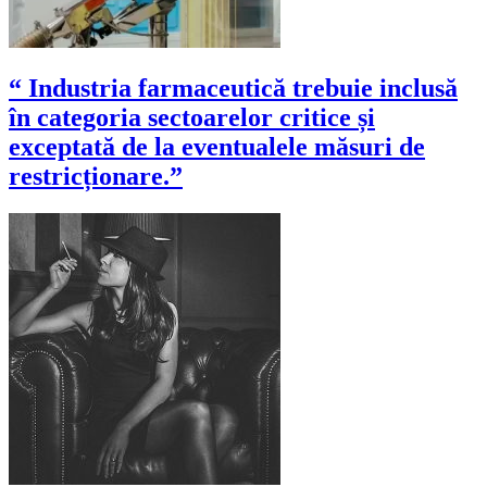
“ Industria farmaceutică trebuie inclusă
în categoria sectoarelor critice și
exceptată de la eventualele măsuri de
restricționare.”