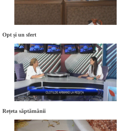
Opt și un sfert
Rețeta săptămânii