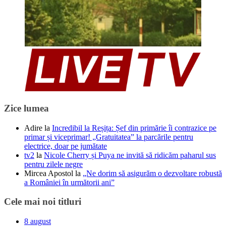
Zice lumea
Adire
la
Incredibil la Reșița: Șef din primărie îi contrazice pe
primar și viceprimar! „Gratuitatea” la parcările pentru
electrice, doar pe jumătate
tv2
la
Nicole Cherry și Puya ne invită să ridicăm paharul sus
pentru zilele negre
Mircea Apostol
la
„Ne dorim să asigurăm o dezvoltare robustă
a României în următorii ani”
Cele mai noi titluri
8 august