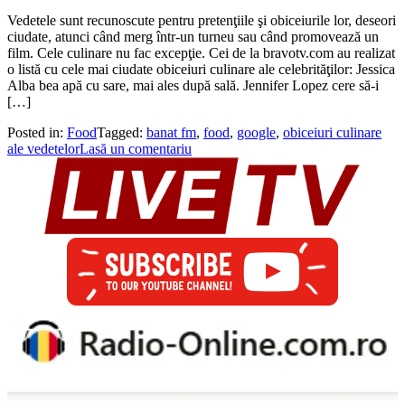
Vedetele sunt recunoscute pentru pretenţiile şi obiceiurile lor, deseori
ciudate, atunci când merg într-un turneu sau când promovează un
film. Cele culinare nu fac excepţie. Cei de la bravotv.com au realizat
o listă cu cele mai ciudate obiceiuri culinare ale celebrităţilor: Jessica
Alba bea apă cu sare, mai ales după sală. Jennifer Lopez cere să-i
[…]
Posted in:
Food
Tagged:
banat fm
,
food
,
google
,
obiceiuri culinare
ale vedetelor
Lasă un comentariu