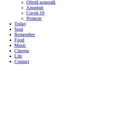
Ofertă generală
Anunțuri
Covid-19
Proiecte
Today
Soul
Remember
Food
Music
Cinema
Life
Contact