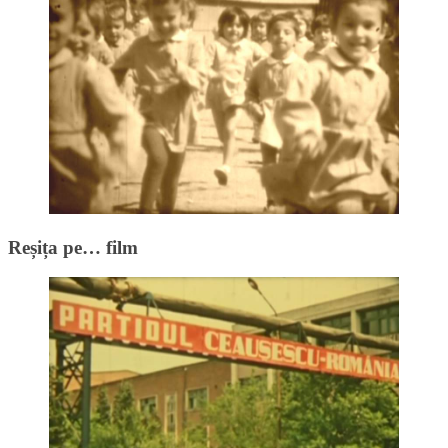
Reșița pe… film