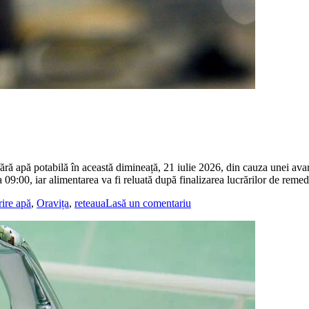
ără apă potabilă în această dimineață, 21 iulie 2026, din cauza unei avar
:00, iar alimentarea va fi reluată după finalizarea lucrărilor de remed
rire apă
,
Oravița
,
reteaua
Lasă un comentariu