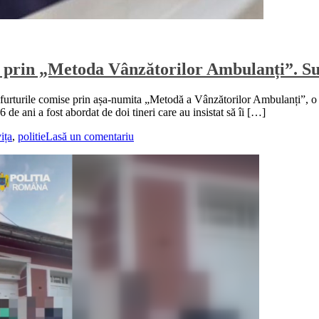
i prin „Metoda Vânzătorilor Ambulanți”. Sus
a furturile comise prin așa-numita „Metodă a Vânzătorilor Ambulanți”, o 
e ani a fost abordat de doi tineri care au insistat să îi […]
ița
,
politie
Lasă un comentariu