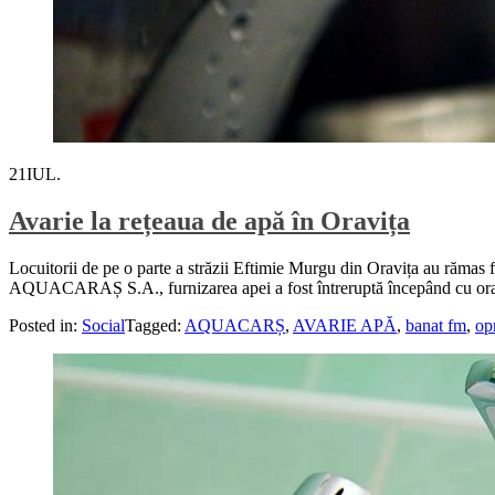
21
IUL.
Avarie la rețeaua de apă în Oravița
Locuitorii de pe o parte a străzii Eftimie Murgu din Oravița au rămas f
AQUACARAȘ S.A., furnizarea apei a fost întreruptă începând cu ora 09
Posted in:
Social
Tagged:
AQUACARȘ
,
AVARIE APĂ
,
banat fm
,
op