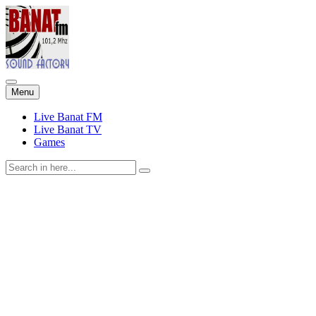
Skip
Menu
to
content
Live Banat FM
Live Banat TV
Games
Search
for: