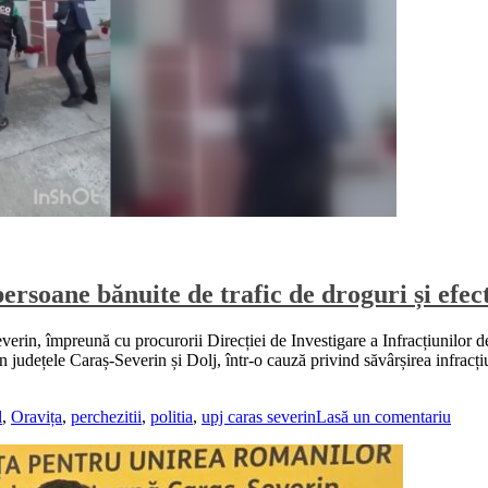
soane bănuite de trafic de droguri și efect
verin, împreună cu procurorii Direcției de Investigare a Infracțiunilor d
 județele Caraș-Severin și Dolj, într-o cauză privind săvârșirea infracțiu
l
,
Oravița
,
perchezitii
,
politia
,
upj caras severin
Lasă un comentariu