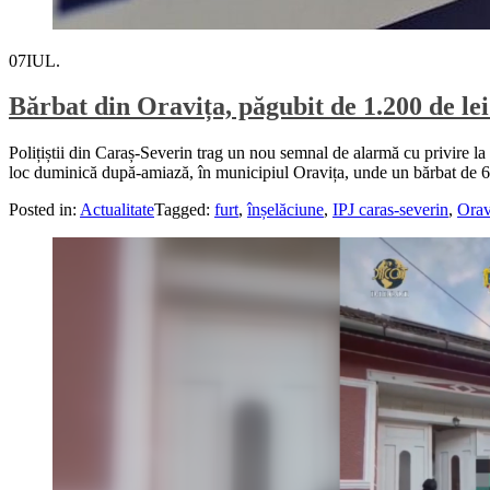
07
IUL.
Bărbat din Oravița, păgubit de 1.200 de le
Polițiștii din Caraș-Severin trag un nou semnal de alarmă cu privire l
loc duminică după-amiază, în municipiul Oravița, unde un bărbat de 66 d
Posted in:
Actualitate
Tagged:
furt
,
înșelăciune
,
IPJ caras-severin
,
Orav