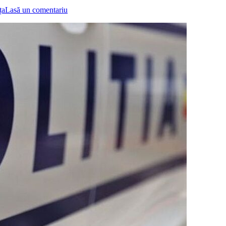
ța
Lasă un comentariu