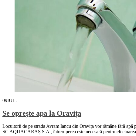
09
IUL.
Se oprește apa la Oravița
Locuitorii de pe strada Avram Iancu din Oravița vor rămâne fără apă pot
SC AQUACARAȘ S.A., întreruperea este necesară pentru efectuarea lucr