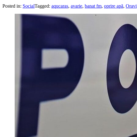
Posted in:
Social
Tagged:
aqucaras
,
avarie
,
banat fm
,
oprire apă
,
Oravi