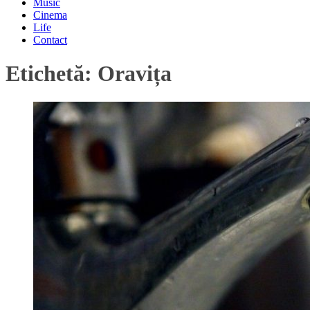
Music
Cinema
Life
Contact
Etichetă:
Oravița