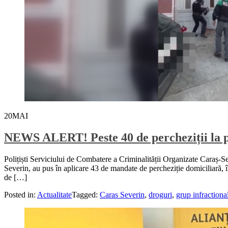
20
MAI
NEWS ALERT! Peste 40 de percheziții la per
Polițiști Serviciului de Combatere a Criminalității Organizate Caraș-Se
Severin, au pus în aplicare 43 de mandate de percheziție domiciliară, în
de […]
Posted in:
Actualitate
Tagged:
Caras Severin
,
droguri
,
grup infractiona