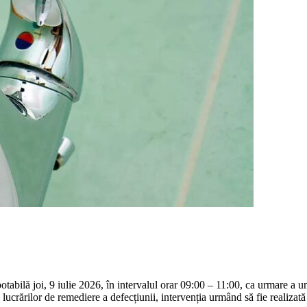
abilă joi, 9 iulie 2026, în intervalul orar 09:00 – 11:00, ca urmare a un
ărilor de remediere a defecțiunii, intervenția urmând să fie realizat