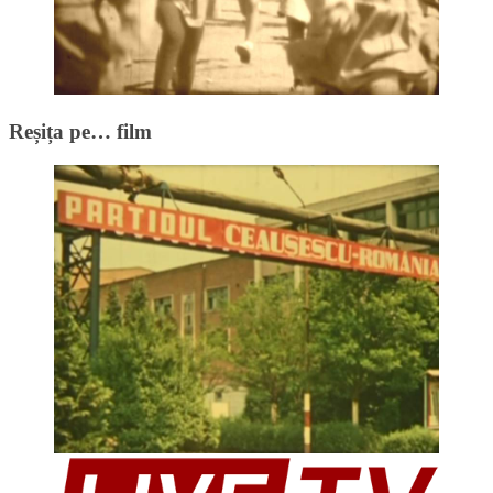
Reșița pe… film