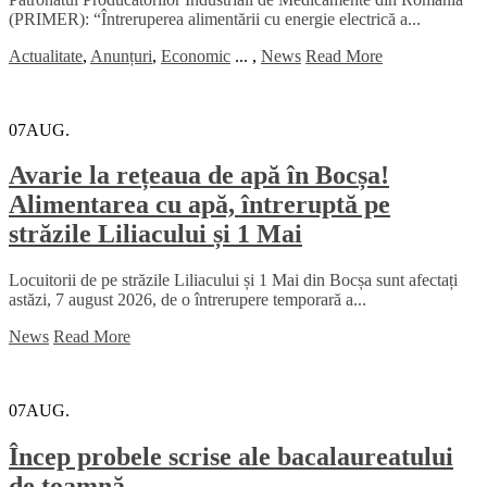
(PRIMER): “Întreruperea alimentării cu energie electrică a...
Actualitate
,
Anunțuri
,
Economic
...
,
News
Read More
07
AUG.
Avarie la rețeaua de apă în Bocșa!
Alimentarea cu apă, întreruptă pe
străzile Liliacului și 1 Mai
Locuitorii de pe străzile Liliacului și 1 Mai din Bocșa sunt afectați
astăzi, 7 august 2026, de o întrerupere temporară a...
News
Read More
07
AUG.
Încep probele scrise ale bacalaureatului
de toamnă