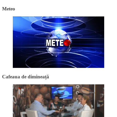
Meteo
Cafeaua de dimineață