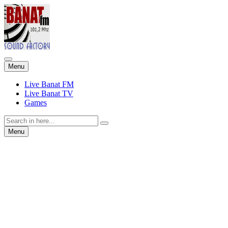
Skip
Menu
to
content
Live Banat FM
Live Banat TV
Games
Search
for:
Skip
Menu
to
content