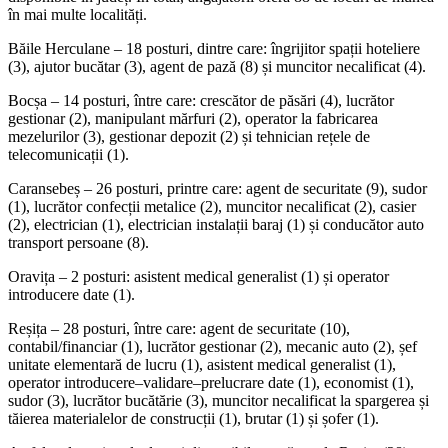
în mai multe localități.
Băile Herculane – 18 posturi, dintre care: îngrijitor spații hoteliere
(3), ajutor bucătar (3), agent de pază (8) și muncitor necalificat (4).
Bocșa – 14 posturi, între care: crescător de păsări (4), lucrător
gestionar (2), manipulant mărfuri (2), operator la fabricarea
mezelurilor (3), gestionar depozit (2) și tehnician rețele de
telecomunicații (1).
Caransebeș – 26 posturi, printre care: agent de securitate (9), sudor
(1), lucrător confecții metalice (2), muncitor necalificat (2), casier
(2), electrician (1), electrician instalații baraj (1) și conducător auto
transport persoane (8).
Oravița – 2 posturi: asistent medical generalist (1) și operator
introducere date (1).
Reșița – 28 posturi, între care: agent de securitate (10),
contabil/financiar (1), lucrător gestionar (2), mecanic auto (2), șef
unitate elementară de lucru (1), asistent medical generalist (1),
operator introducere–validare–prelucrare date (1), economist (1),
sudor (3), lucrător bucătărie (3), muncitor necalificat la spargerea și
tăierea materialelor de construcții (1), brutar (1) și șofer (1).