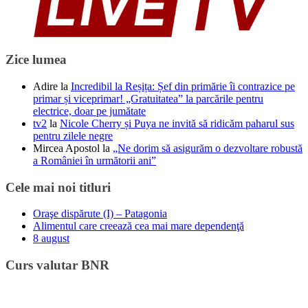
Zice lumea
Adire
la
Incredibil la Reșița: Șef din primărie îi contrazice pe
primar și viceprimar! „Gratuitatea” la parcările pentru
electrice, doar pe jumătate
tv2
la
Nicole Cherry și Puya ne invită să ridicăm paharul sus
pentru zilele negre
Mircea Apostol
la
„Ne dorim să asigurăm o dezvoltare robustă
a României în următorii ani”
Cele mai noi titluri
Oraşe dispărute (I) – Patagonia
Alimentul care creează cea mai mare dependenţă
8 august
Curs valutar BNR