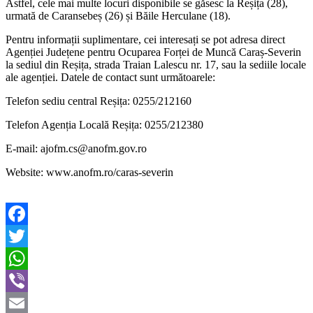
Astfel, cele mai multe locuri disponibile se găsesc la Reșița (28),
urmată de Caransebeș (26) și Băile Herculane (18).
Pentru informații suplimentare, cei interesați se pot adresa direct
Agenției Județene pentru Ocuparea Forței de Muncă Caraș-Severin
la sediul din Reșița, strada Traian Lalescu nr. 17, sau la sediile locale
ale agenției. Datele de contact sunt următoarele:
Telefon sediu central Reșița: 0255/212160
Telefon Agenția Locală Reșița: 0255/212380
E-mail: ajofm.cs@anofm.gov.ro
Website: www.anofm.ro/caras-severin
Facebook
Twitter
WhatsApp
Viber