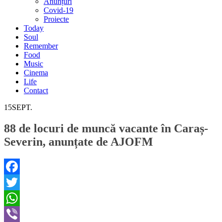
Anunțuri
Covid-19
Proiecte
Today
Soul
Remember
Food
Music
Cinema
Life
Contact
15
SEPT.
88 de locuri de muncă vacante în Caraș-
Severin, anunțate de AJOFM
Facebook
Twitter
WhatsApp