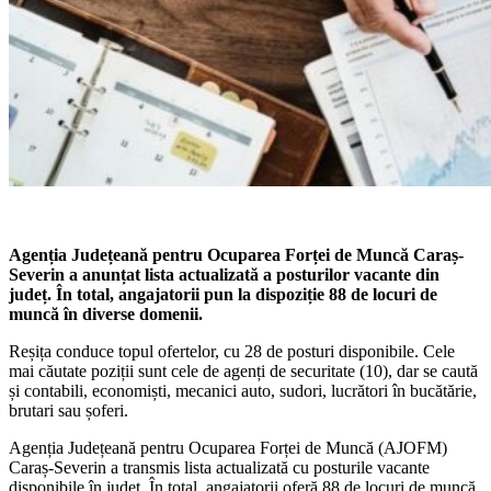
Agenția Județeană pentru Ocuparea Forței de Muncă Caraș-
Severin a anunțat lista actualizată a posturilor vacante din
județ. În total, angajatorii pun la dispoziție 88 de locuri de
muncă în diverse domenii.
Reșița conduce topul ofertelor, cu 28 de posturi disponibile. Cele
mai căutate poziții sunt cele de agenți de securitate (10), dar se caută
și contabili, economiști, mecanici auto, sudori, lucrători în bucătărie,
brutari sau șoferi.
Agenția Județeană pentru Ocuparea Forței de Muncă (AJOFM)
Caraș-Severin a transmis lista actualizată cu posturile vacante
disponibile în județ. În total, angajatorii oferă 88 de locuri de muncă