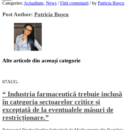
Categories:
Actualitate
,
News
/
Fără comentarii
/
by
Patricia Bușcu
Email
Post Author:
Patricia Bușcu
Alte articole din aceeași categorie
07
AUG.
“ Industria farmaceutică trebuie inclusă
în categoria sectoarelor critice și
exceptată de la eventualele măsuri de
restricționare.”
Patronatul Producătorilor Industriali de Medicamente din România