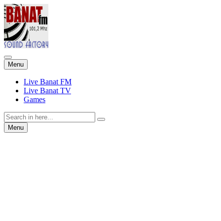
Skip
Menu
to
content
Live Banat FM
Live Banat TV
Games
Search
for:
Skip
Menu
to
content