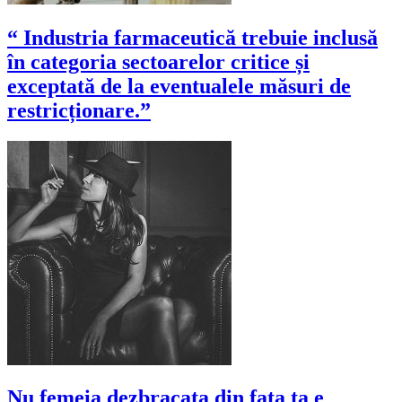
“ Industria farmaceutică trebuie inclusă
în categoria sectoarelor critice și
exceptată de la eventualele măsuri de
restricționare.”
Nu femeia dezbracata din fata ta e