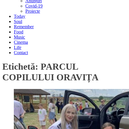
Anunțuri
Covid-19
Proiecte
Today
Soul
Remember
Food
Music
Cinema
Life
Contact
Etichetă:
PARCUL
COPILULUI ORAVIȚA