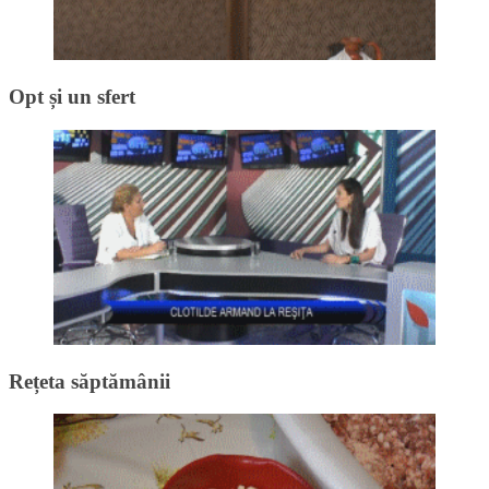
Opt și un sfert
Rețeta săptămânii