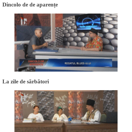
Dincolo de de aparențe
La zile de sărbători