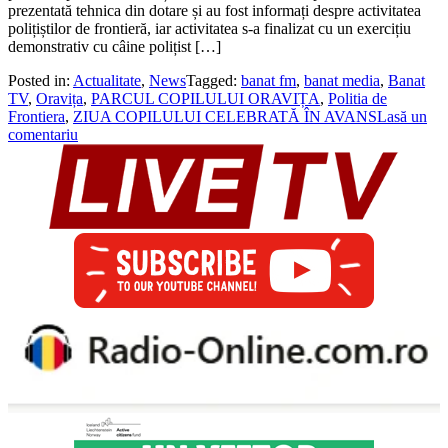
prezentată tehnica din dotare și au fost informați despre activitatea
polițiștilor de frontieră, iar activitatea s-a finalizat cu un exercițiu
demonstrativ cu câine polițist […]
Posted in:
Actualitate
,
News
Tagged:
banat fm
,
banat media
,
Banat
TV
,
Oravița
,
PARCUL COPILULUI ORAVIȚA
,
Politia de
Frontiera
,
ZIUA COPILULUI CELEBRATĂ ÎN AVANS
Lasă un
comentariu