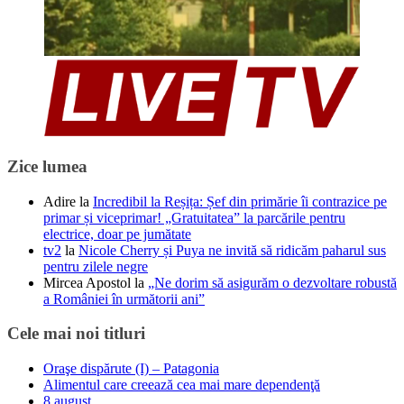
Zice lumea
Adire
la
Incredibil la Reșița: Șef din primărie îi contrazice pe
primar și viceprimar! „Gratuitatea” la parcările pentru
electrice, doar pe jumătate
tv2
la
Nicole Cherry și Puya ne invită să ridicăm paharul sus
pentru zilele negre
Mircea Apostol
la
„Ne dorim să asigurăm o dezvoltare robustă
a României în următorii ani”
Cele mai noi titluri
Oraşe dispărute (I) – Patagonia
Alimentul care creează cea mai mare dependenţă
8 august