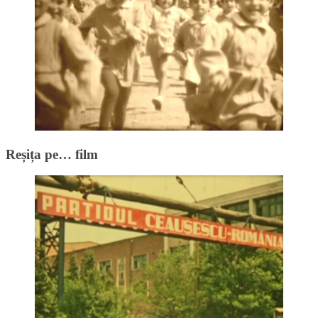
Reșița pe… film