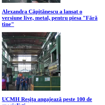
Alexandra Căpitănescu a lansat o
versiune live, metal, pentru piesa "Fără
tine"
UCMH Reșița angajează peste 100 de