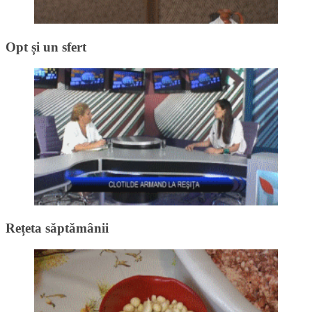
Opt și un sfert
Rețeta săptămânii