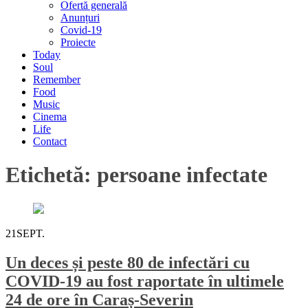
Ofertă generală
Anunțuri
Covid-19
Proiecte
Today
Soul
Remember
Food
Music
Cinema
Life
Contact
Etichetă:
persoane infectate
21
SEPT.
Un deces și peste 80 de infectări cu
COVID-19 au fost raportate în ultimele
24 de ore în Caraș-Severin