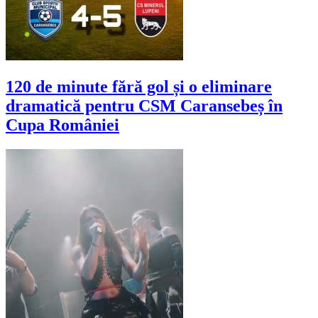
120 de minute fără gol și o eliminare
dramatică pentru CSM Caransebeș în
Cupa României