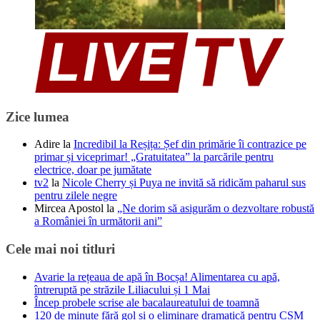
Zice lumea
Adire
la
Incredibil la Reșița: Șef din primărie îi contrazice pe
primar și viceprimar! „Gratuitatea” la parcările pentru
electrice, doar pe jumătate
tv2
la
Nicole Cherry și Puya ne invită să ridicăm paharul sus
pentru zilele negre
Mircea Apostol
la
„Ne dorim să asigurăm o dezvoltare robustă
a României în următorii ani”
Cele mai noi titluri
Avarie la rețeaua de apă în Bocșa! Alimentarea cu apă,
întreruptă pe străzile Liliacului și 1 Mai
Încep probele scrise ale bacalaureatului de toamnă
120 de minute fără gol și o eliminare dramatică pentru CSM