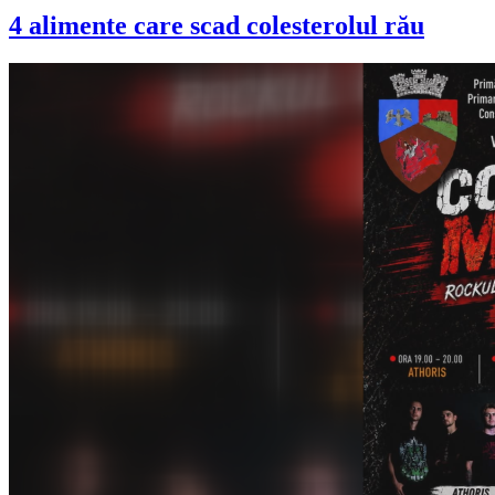
4 alimente care scad colesterolul rău