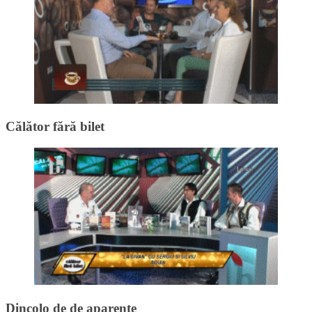
Călător fără bilet
Dincolo de de aparențe