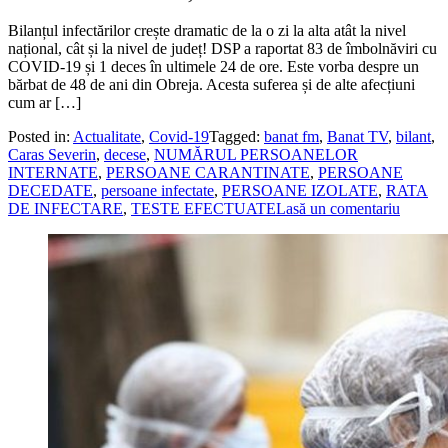
Bilanțul infectărilor crește dramatic de la o zi la alta atât la nivel
național, cât și la nivel de județ! DSP a raportat 83 de îmbolnăviri cu
COVID-19 și 1 deces în ultimele 24 de ore. Este vorba despre un
bărbat de 48 de ani din Obreja. Acesta suferea și de alte afecțiuni
cum ar […]
Posted in:
Actualitate
,
Covid-19
Tagged:
banat fm
,
Banat TV
,
bilant
,
Caras Severin
,
decese
,
NUMĂRUL PERSOANELOR
INTERNATE
,
PERSOANE CARANTINATE
,
PERSOANE
DECEDATE
,
persoane infectate
,
PERSOANE IZOLATE
,
RATA
DE INFECTARE
,
TESTE EFECTUATE
Lasă un comentariu