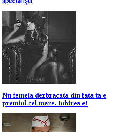
specialiști
Nu femeia dezbracata din fata ta e
premiul cel mare. Iubirea e!