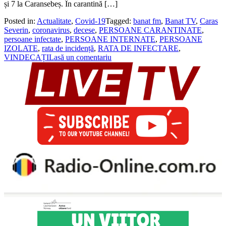
și 7 la Caransebeș. În carantină […]
Posted in:
Actualitate
,
Covid-19
Tagged:
banat fm
,
Banat TV
,
Caras
Severin
,
coronavirus
,
decese
,
PERSOANE CARANTINATE
,
persoane infectate
,
PERSOANE INTERNATE
,
PERSOANE
IZOLATE
,
rata de incidență
,
RATA DE INFECTARE
,
VINDECAȚI
Lasă un comentariu