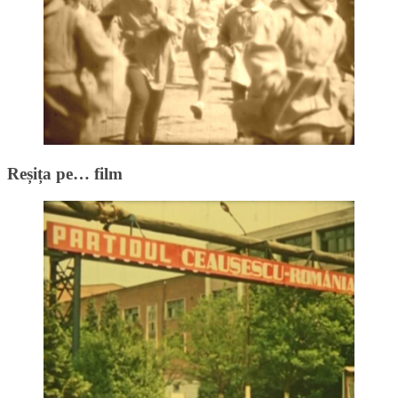
Reșița pe… film