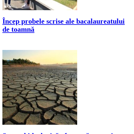
Încep probele scrise ale bacalaureatului
de toamnă