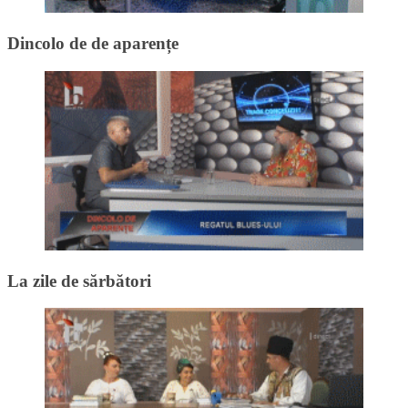
Dincolo de de aparențe
La zile de sărbători