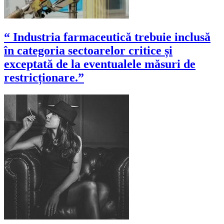
“ Industria farmaceutică trebuie inclusă
în categoria sectoarelor critice și
exceptată de la eventualele măsuri de
restricționare.”