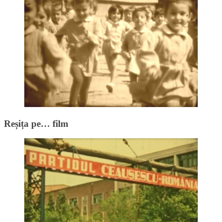
Reșița pe… film