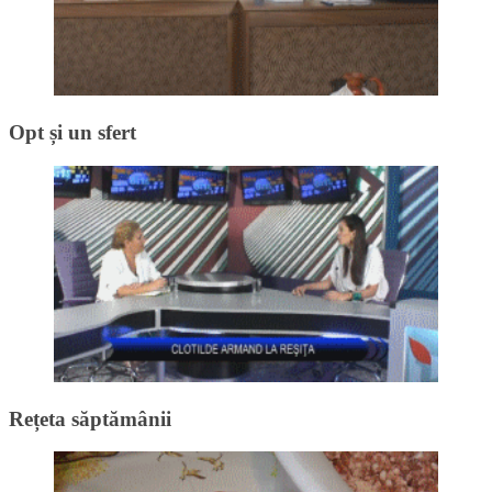
Opt și un sfert
Rețeta săptămânii