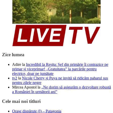
Zice lumea
Adire
la
Incredibil la Reșița: Șef din primărie îi contrazice pe
primar și viceprimar! „Gratuitatea” la parcările pentru
electrice, doar pe jumătate
tv2
la
Nicole Cherry și Puya ne invită să ridicăm paharul sus
pentru zilele negre
Mircea Apostol
la
„Ne dorim să asigurăm o dezvoltare robustă
a României în următorii ani”
Cele mai noi titluri
Oraşe dispărute (I) – Patagonia