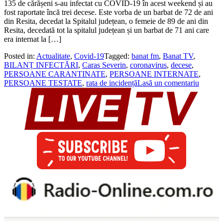
135 de cărășeni s-au infectat cu COVID-19 în acest weekend și au
fost raportate încă trei decese. Este vorba de un barbat de 72 de ani
din Resita, decedat la Spitalul județean, o femeie de 89 de ani din
Resita, decedată tot la spitalul județean și un barbat de 71 ani care
era internat la […]
Posted in:
Actualitate
,
Covid-19
Tagged:
banat fm
,
Banat TV
,
BILANȚ INFECTĂRI
,
Caras Severin
,
coronavirus
,
decese
,
PERSOANE CARANTINATE
,
PERSOANE INTERNATE
,
PERSOANE TESTATE
,
rata de incidență
Lasă un comentariu