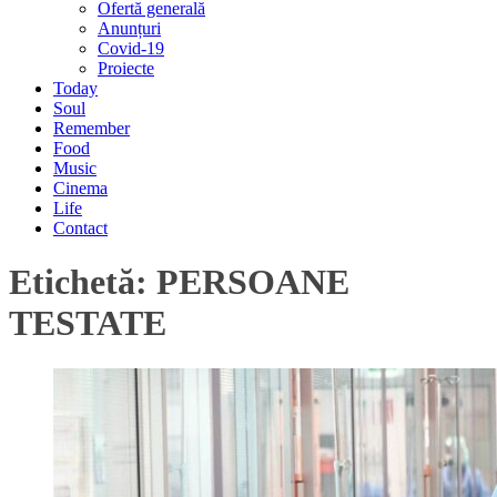
Ofertă generală
Anunțuri
Covid-19
Proiecte
Today
Soul
Remember
Food
Music
Cinema
Life
Contact
Etichetă:
PERSOANE
TESTATE