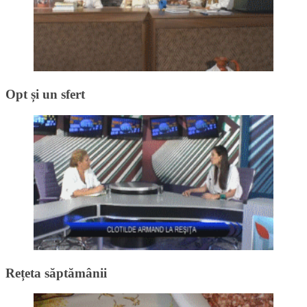
Opt și un sfert
Rețeta săptămânii