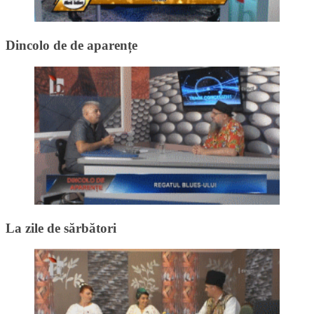
Dincolo de de aparențe
La zile de sărbători