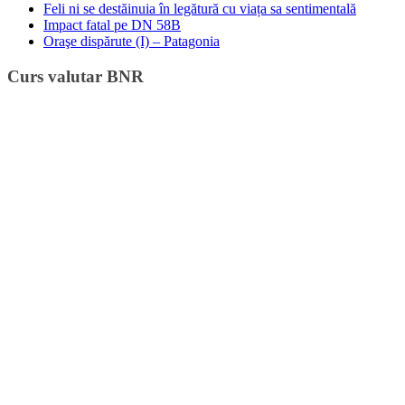
Feli ni se destăinuia în legătură cu viața sa sentimentală
Impact fatal pe DN 58B
Oraşe dispărute (I) – Patagonia
Curs valutar BNR