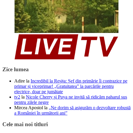
Zice lumea
Adire
la
Incredibil la Reșița: Șef din primărie îi contrazice pe
primar și viceprimar! „Gratuitatea” la parcările pentru
electrice, doar pe jumătate
tv2
la
Nicole Cherry și Puya ne invită să ridicăm paharul sus
pentru zilele negre
Mircea Apostol
la
„Ne dorim să asigurăm o dezvoltare robustă
a României în următorii ani”
Cele mai noi titluri