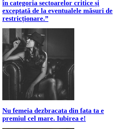
în categoria sectoarelor critice și
exceptată de la eventualele măsuri de
restricționare.”
Nu femeia dezbracata din fata ta e
premiul cel mare. Iubirea e!