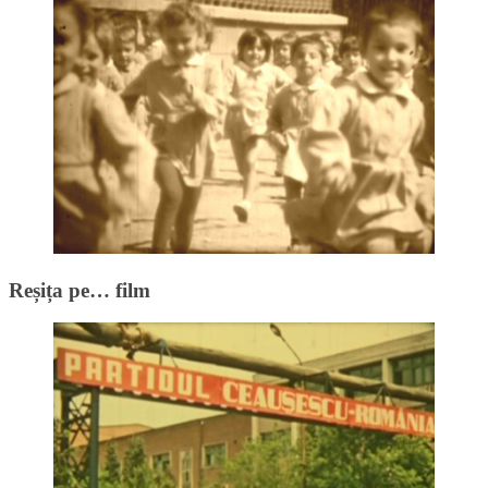
Reșița pe… film