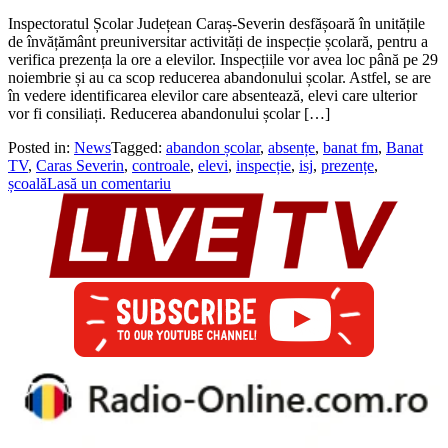
Inspectoratul Școlar Județean Caraș-Severin desfășoară în unitățile
de învățământ preuniversitar activități de inspecție școlară, pentru a
verifica prezența la ore a elevilor. Inspecțiile vor avea loc până pe 29
noiembrie și au ca scop reducerea abandonului școlar. Astfel, se are
în vedere identificarea elevilor care absentează, elevi care ulterior
vor fi consiliați. Reducerea abandonului școlar […]
Posted in:
News
Tagged:
abandon școlar
,
absențe
,
banat fm
,
Banat
TV
,
Caras Severin
,
controale
,
elevi
,
inspecție
,
isj
,
prezențe
,
școală
Lasă un comentariu