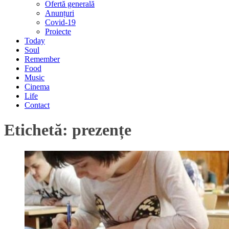
Ofertă generală
Anunțuri
Covid-19
Proiecte
Today
Soul
Remember
Food
Music
Cinema
Life
Contact
Etichetă:
prezențe