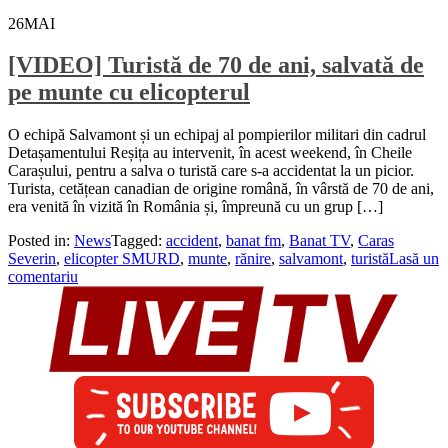
26
MAI
[VIDEO] Turistă de 70 de ani, salvată de
pe munte cu elicopterul
O echipă Salvamont și un echipaj al pompierilor militari din cadrul
Detașamentului Reșița au intervenit, în acest weekend, în Cheile
Carașului, pentru a salva o turistă care s-a accidentat la un picior.
Turista, cetățean canadian de origine română, în vârstă de 70 de ani,
era venită în vizită în România și, împreună cu un grup […]
Posted in:
News
Tagged:
accident
,
banat fm
,
Banat TV
,
Caras
Severin
,
elicopter SMURD
,
munte
,
rănire
,
salvamont
,
turistă
Lasă un
comentariu