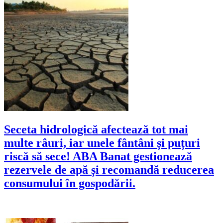
Seceta hidrologică afectează tot mai
multe râuri, iar unele fântâni și puțuri
riscă să sece! ABA Banat gestionează
rezervele de apă și recomandă reducerea
consumului în gospodării.