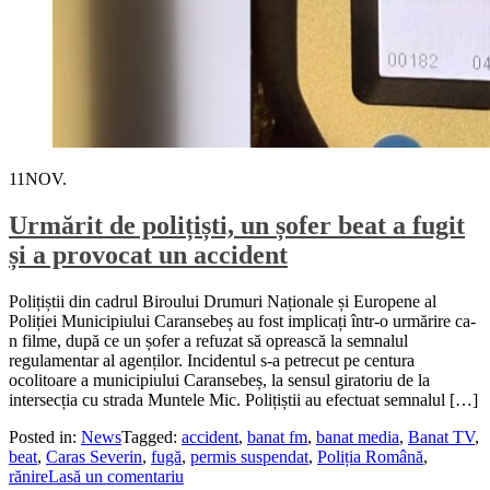
11
NOV.
Urmărit de polițiști, un șofer beat a fugit
și a provocat un accident
Polițiștii din cadrul Biroului Drumuri Naționale și Europene al
Poliției Municipiului Caransebeș au fost implicați într-o urmărire ca-
n filme, după ce un șofer a refuzat să oprească la semnalul
regulamentar al agenților. Incidentul s-a petrecut pe centura
ocolitoare a municipiului Caransebeș, la sensul giratoriu de la
intersecția cu strada Muntele Mic. Polițiștii au efectuat semnalul […]
Posted in:
News
Tagged:
accident
,
banat fm
,
banat media
,
Banat TV
,
beat
,
Caras Severin
,
fugă
,
permis suspendat
,
Poliția Română
,
rănire
Lasă un comentariu