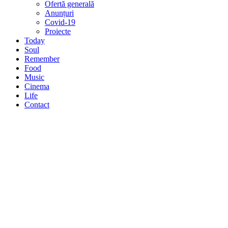
Ofertă generală
Anunțuri
Covid-19
Proiecte
Today
Soul
Remember
Food
Music
Cinema
Life
Contact