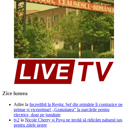
Zice lumea
Adire
la
Incredibil la Reșița: Șef din primărie îi contrazice pe
primar și viceprimar! „Gratuitatea” la parcările pentru
electrice, doar pe jumătate
tv2
la
Nicole Cherry și Puya ne invită să ridicăm paharul sus
pentru zilele negre