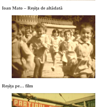
Ioan Mato – Reșița de altădată
Reșița pe… film