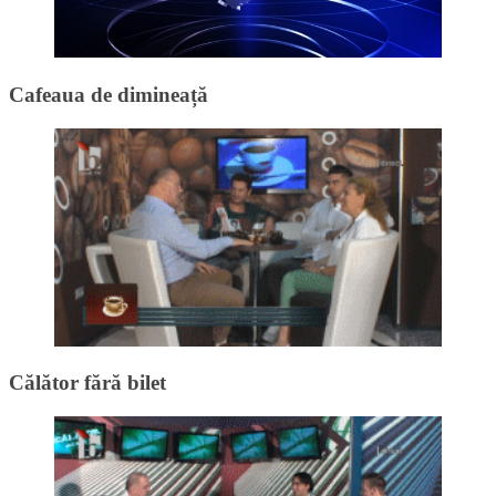
Cafeaua de dimineață
Călător fără bilet