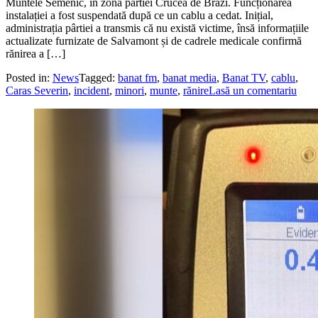
Muntele Semenic, în zona pârtiei Crucea de Brazi. Funcționarea
instalației a fost suspendată după ce un cablu a cedat. Inițial,
administrația pârtiei a transmis că nu există victime, însă informațiile
actualizate furnizate de Salvamont și de cadrele medicale confirmă
rănirea a […]
Posted in:
News
Tagged:
banat fm
,
banat media
,
Banat TV
,
cablu
,
Caras Severin
,
incident
,
minori
,
munte
,
rănire
Lasă un comentariu