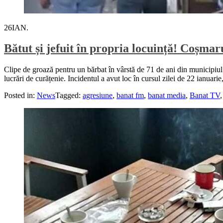
26
IAN.
Bătut și jefuit în propria locuință! Coșma
Clipe de groază pentru un bărbat în vârstă de 71 de ani din municipiul C
lucrări de curățenie. Incidentul a avut loc în cursul zilei de 22 ianuarie
Posted in:
News
Tagged:
agresiune
,
banat fm
,
banat media
,
Banat TV