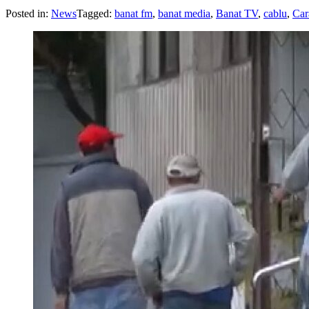
Posted in:
News
Tagged:
banat fm
,
banat media
,
Banat TV
,
cablu
,
Car