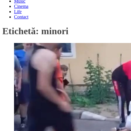
Music
Cinema
Life
Contact
Etichetă:
minori