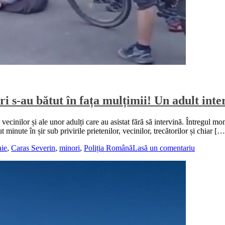
 s-au bătut în fața mulțimii! Un adult inte
vecinilor și ale unor adulți care au asistat fără să intervină. Întregul m
minute în șir sub privirile prietenilor, vecinilor, trecătorilor și chiar […
aie
,
Caras Severin
,
minori
,
Poliția Română
Lasă un comentariu