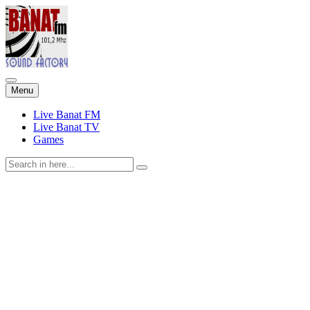
Skip
Menu
to
content
Live Banat FM
Live Banat TV
Games
Search
for: