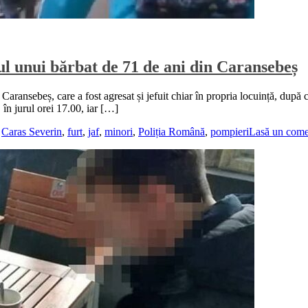
rul unui bărbat de 71 de ani din Caransebeș
aransebeș, care a fost agresat și jefuit chiar în propria locuință, după 
, în jurul orei 17.00, iar […]
,
Caras Severin
,
furt
,
jaf
,
minori
,
Poliția Română
,
pompieri
Lasă un come