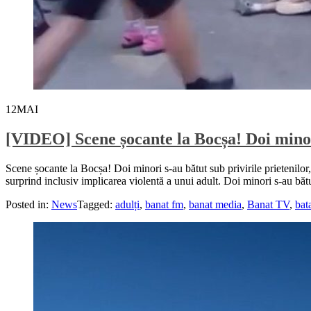
12
MAI
[VIDEO] Scene șocante la Bocșa! Doi minori
Scene șocante la Bocșa! Doi minori s-au bătut sub privirile prietenilor, 
surprind inclusiv implicarea violentă a unui adult. Doi minori s-au bătut 
Posted in:
News
Tagged:
adulți
,
banat fm
,
banat media
,
Banat TV
,
bat