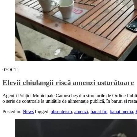
07
OCT.
Elevii chiulangii riscă amenzi usturătoare
Agenții Poliției Municipale Caransebeș din structurile de Ordine Public
o serie de controale la unitățile de alimentație publică, în baruri și res
Posted in:
News
Tagged:
absenteism
,
amenzi
,
banat fm
,
banat media
,