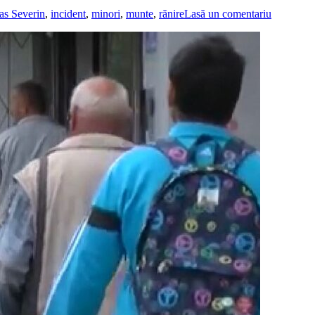
as Severin
,
incident
,
minori
,
munte
,
rănire
Lasă un comentariu