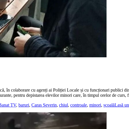
ă, în colaborare cu agenți ai Poliției Locale și cu funcționari publici 
taurante, pentru depistarea elevilor minori care, în timpul orelor de curs,
Banat TV
,
baruri
,
Caras Severin
,
chiul
,
controale
,
minori
,
școală
Lasă un