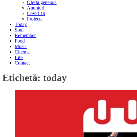
Ofertă generală
Anunțuri
Covid-19
Proiecte
Today
Soul
Remember
Food
Music
Cinema
Life
Contact
Etichetă:
today