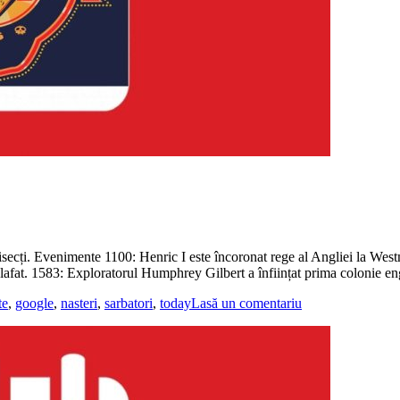
bisecți. Evenimente 1100: Henric I este încoronat rege al Angliei la Westm
afat. 1583: Exploratorul Humphrey Gilbert a înființat prima colonie en
te
,
google
,
nasteri
,
sarbatori
,
today
Lasă un comentariu