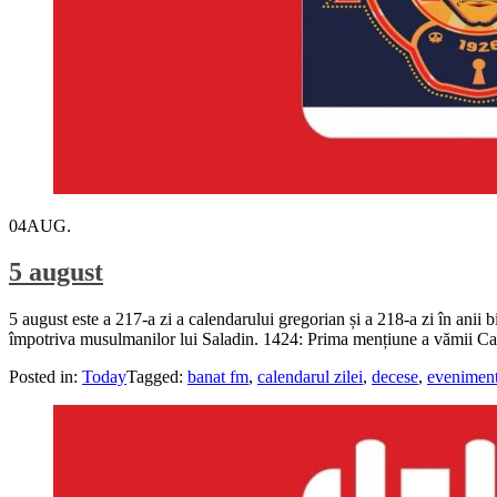
04
AUG.
5 august
5 august este a 217-a zi a calendarului gregorian și a 218-a zi în anii 
împotriva musulmanilor lui Saladin. 1424: Prima mențiune a vămii Cal
Posted in:
Today
Tagged:
banat fm
,
calendarul zilei
,
decese
,
evenimen