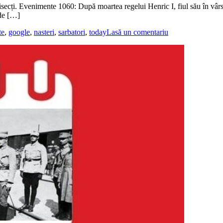
bisecți. Evenimente 1060: După moartea regelui Henric I, fiul său în vârs
 de […]
te
,
google
,
nasteri
,
sarbatori
,
today
Lasă un comentariu