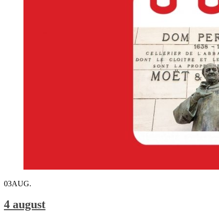
03
AUG.
4 august