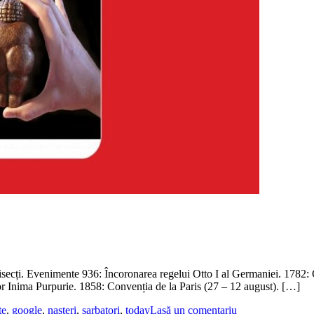
 bisecți. Evenimente 936: Încoronarea regelui Otto I al Germaniei. 1782:
rior Inima Purpurie. 1858: Convenția de la Paris (27 – 12 august). […]
te
,
google
,
nasteri
,
sarbatori
,
today
Lasă un comentariu