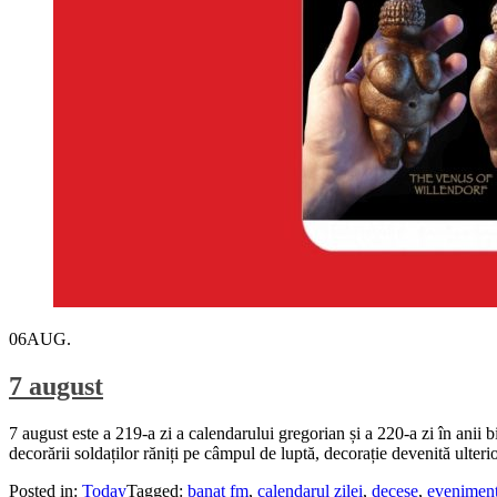
06
AUG.
7 august
7 august este a 219-a zi a calendarului gregorian și a 220-a zi în anii
decorării soldaților răniți pe câmpul de luptă, decorație devenită ulte
Posted in:
Today
Tagged:
banat fm
,
calendarul zilei
,
decese
,
evenimen