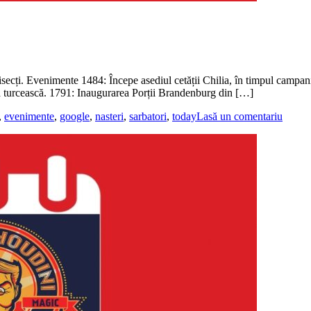
 bisecți. Evenimente 1484: Începe asediul cetății Chilia, în timpul campa
raia turcească. 1791: Inaugurarea Porții Brandenburg din […]
,
evenimente
,
google
,
nasteri
,
sarbatori
,
today
Lasă un comentariu