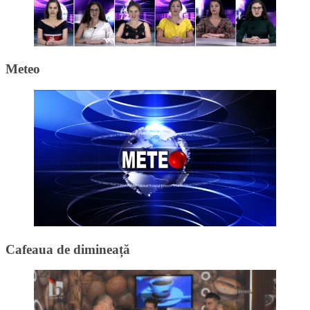
Meteo
Cafeaua de dimineață