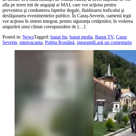
afla pe teren mii de angajaţi ai MAI, care vor acţiona pentru
prevenirea şi combaterea faptelor ilegale, fluidizarea traficului şi
desfăşurarea evenimentelor publice. În Caraș-Severin, oamenii legii
vor acţiona în sistem integrat, pentru siguranța cetăţenilor, în vederea
asigurării unui climat corespunzător de […]
Posted in:
News
Tagged:
banat fm
,
banat media
,
Banat TV
,
Caras
Severin
,
minivacanta
,
Poliția Română
,
siguranță
Lasă un comentariu