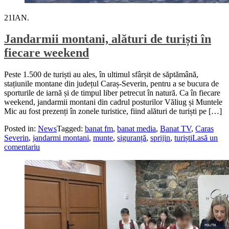
21
IAN.
Jandarmii montani, alături de turiști în
fiecare weekend
Peste 1.500 de turiști au ales, în ultimul sfârșit de săptămână,
stațiunile montane din județul Caraș-Severin, pentru a se bucura de
sporturile de iarnă și de timpul liber petrecut în natură. Ca în fiecare
weekend, jandarmii montani din cadrul posturilor Văliug și Muntele
Mic au fost prezenți în zonele turistice, fiind alături de turiști pe […]
Posted in:
News
Tagged:
banat fm
,
banat media
,
Banat TV
,
Caras
Severin
,
jandarmi montani
,
munte
,
siguranță
,
sprijin
,
turiști
Lasă un
comentariu