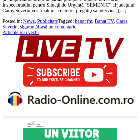
Inspectoratului pentru Situaţii de Urgenţă “SEMENIC” al judeţului
Caraş-Severin vor fi zilnic la datorie, pregătiţi să intervină, […]
Posted in:
News
,
Publicitate
Tagged:
banat fm
,
Banat TV
,
Caras
Severin
,
siguranță
Lasă un comentariu
Navigare
Articole mai vechi
în
articole