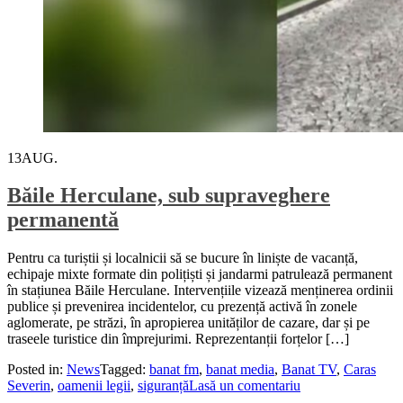
13
AUG.
Băile Herculane, sub supraveghere
permanentă
Pentru ca turiștii și localnicii să se bucure în liniște de vacanță,
echipaje mixte formate din polițiști și jandarmi patrulează permanent
în stațiunea Băile Herculane. Intervențiile vizează menținerea ordinii
publice și prevenirea incidentelor, cu prezență activă în zonele
aglomerate, pe străzi, în apropierea unităților de cazare, dar și pe
traseele turistice din împrejurimi. Reprezentanții forțelor […]
Posted in:
News
Tagged:
banat fm
,
banat media
,
Banat TV
,
Caras
Severin
,
oamenii legii
,
siguranță
Lasă un comentariu