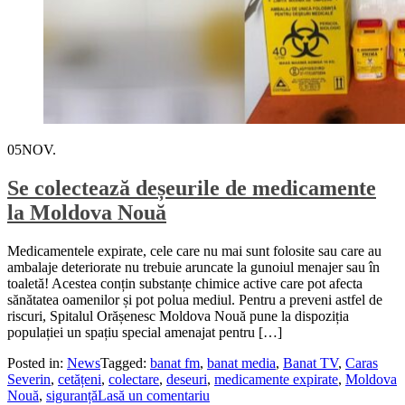
05
NOV.
Se colectează deșeurile de medicamente
la Moldova Nouă
Medicamentele expirate, cele care nu mai sunt folosite sau care au
ambalaje deteriorate nu trebuie aruncate la gunoiul menajer sau în
toaletă! Acestea conțin substanțe chimice active care pot afecta
sănătatea oamenilor și pot polua mediul. Pentru a preveni astfel de
riscuri, Spitalul Orășenesc Moldova Nouă pune la dispoziția
populației un spațiu special amenajat pentru […]
Posted in:
News
Tagged:
banat fm
,
banat media
,
Banat TV
,
Caras
Severin
,
cetățeni
,
colectare
,
deseuri
,
medicamente expirate
,
Moldova
Nouă
,
siguranță
Lasă un comentariu