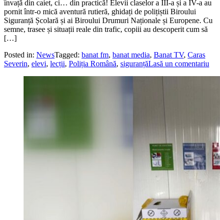
învață din caiet, ci… din practică! Elevii claselor a III-a și a IV-a au
pornit într-o mică aventură rutieră, ghidați de polițiștii Biroului
Siguranță Școlară și ai Biroului Drumuri Naționale și Europene. Cu
semne, trasee și situații reale din trafic, copiii au descoperit cum să
[…]
Posted in:
News
Tagged:
banat fm
,
banat media
,
Banat TV
,
Caras
Severin
,
elevi
,
lecții
,
Poliția Română
,
siguranță
Lasă un comentariu