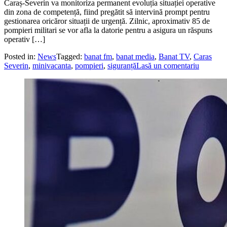
Caraș-Severin va monitoriza permanent evoluția situației operative
din zona de competență, fiind pregătit să intervină prompt pentru
gestionarea oricăror situații de urgență. Zilnic, aproximativ 85 de
pompieri militari se vor afla la datorie pentru a asigura un răspuns
operativ […]
Posted in:
News
Tagged:
banat fm
,
banat media
,
Banat TV
,
Caras
Severin
,
minivacanta
,
pompieri
,
siguranță
Lasă un comentariu