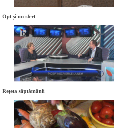
Opt și un sfert
Rețeta săptămânii