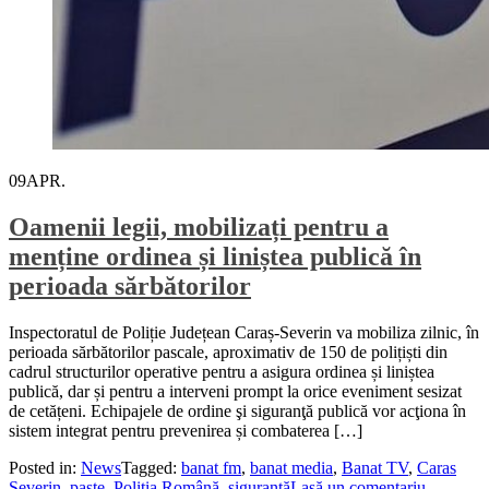
09
APR.
Oamenii legii, mobilizați pentru a
menține ordinea și liniștea publică în
perioada sărbătorilor
Inspectoratul de Poliție Județean Caraș-Severin va mobiliza zilnic, în
perioada sărbătorilor pascale, aproximativ de 150 de polițiști din
cadrul structurilor operative pentru a asigura ordinea și liniștea
publică, dar și pentru a interveni prompt la orice eveniment sesizat
de cetățeni. Echipajele de ordine şi siguranţă publică vor acţiona în
sistem integrat pentru prevenirea și combaterea […]
Posted in:
News
Tagged:
banat fm
,
banat media
,
Banat TV
,
Caras
Severin
,
paste
,
Poliția Română
,
siguranță
Lasă un comentariu