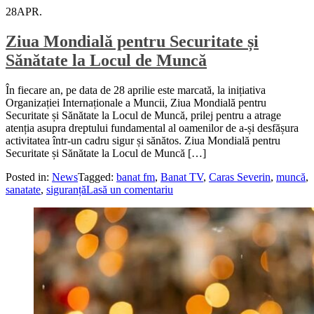
28
APR.
Ziua Mondială pentru Securitate și
Sănătate la Locul de Muncă
În fiecare an, pe data de 28 aprilie este marcată, la inițiativa
Organizației Internaționale a Muncii, Ziua Mondială pentru
Securitate și Sănătate la Locul de Muncă, prilej pentru a atrage
atenția asupra dreptului fundamental al oamenilor de a-și desfășura
activitatea într-un cadru sigur și sănătos. Ziua Mondială pentru
Securitate și Sănătate la Locul de Muncă […]
Posted in:
News
Tagged:
banat fm
,
Banat TV
,
Caras Severin
,
muncă
,
sanatate
,
siguranță
Lasă un comentariu