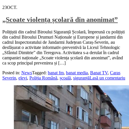
23
OCT.
„Scoate violența școlară din anonimat”
Polițiștii din cadrul Biroului Siguranță Școlară, împreună cu polițiști
din cadrul Biroului Drumuri Naționale și Europene și jandarmi din
cadrul Inspectoratului de Jandarmi Județean Caraș-Severin, au
desfășurat o activitate informativ-preventivă la Liceul Tehnologic
„Sfântul Dimitrie” din Teregova. Activitatea s-a derulat în cadrul
campaniei naționale „Scoate violența școlară din anonimat”, având
ca scop principal prevenirea și […]
Posted in:
News
Tagged:
banat fm
,
banat media
,
Banat TV
,
Caras
Severin
,
elevi
,
Poliția Română
,
școală
,
siguranță
Lasă un comentariu