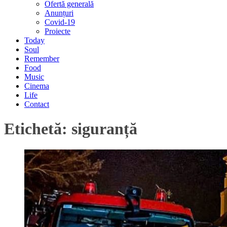
Ofertă generală
Anunțuri
Covid-19
Proiecte
Today
Soul
Remember
Food
Music
Cinema
Life
Contact
Etichetă:
siguranță