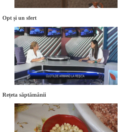
Opt și un sfert
Rețeta săptămânii