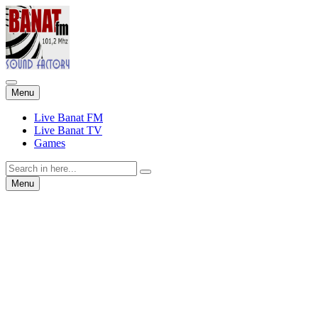
Skip
Menu
to
content
Live Banat FM
Live Banat TV
Games
Search
for:
Skip
Menu
to
content