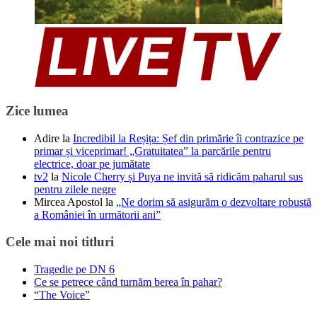
Zice lumea
Adire
la
Incredibil la Reșița: Șef din primărie îi contrazice pe
primar și viceprimar! „Gratuitatea” la parcările pentru
electrice, doar pe jumătate
tv2
la
Nicole Cherry și Puya ne invită să ridicăm paharul sus
pentru zilele negre
Mircea Apostol
la
„Ne dorim să asigurăm o dezvoltare robustă
a României în următorii ani”
Cele mai noi titluri
Tragedie pe DN 6
Ce se petrece când turnăm berea în pahar?
“The Voice”