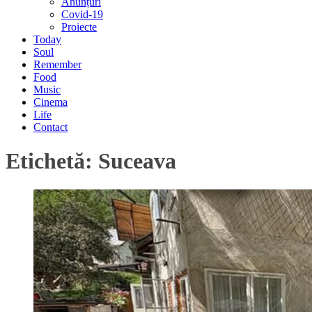
Anunțuri
Covid-19
Proiecte
Today
Soul
Remember
Food
Music
Cinema
Life
Contact
Etichetă:
Suceava