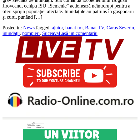
grav afectată de inundații. Sub comanda locotenentului Bogdan
Jiroveanu, echipa ISU „Semenic” acționează neîntrerupt pentru a
oferi sprijin populației afectate. Inundațiile au pătruns în gospodării
și curți, punând […]
Posted in:
News
Tagged:
ajutor
,
banat fm
,
Banat TV
,
Caras Severin
,
inundații
,
pompieri
,
Suceava
Lasă un comentariu