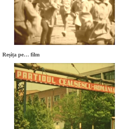
Reșița pe… film