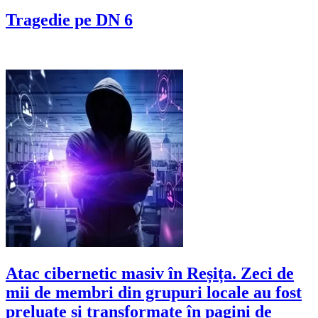
Tragedie pe DN 6
Atac cibernetic masiv în Reșița. Zeci de
mii de membri din grupuri locale au fost
preluate și transformate în pagini de