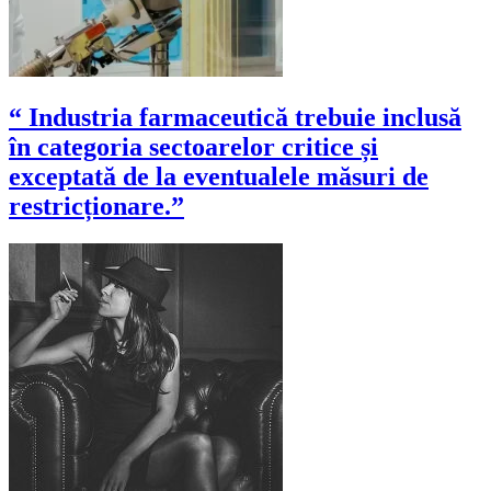
“ Industria farmaceutică trebuie inclusă
în categoria sectoarelor critice și
exceptată de la eventualele măsuri de
restricționare.”