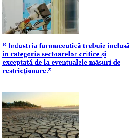
“ Industria farmaceutică trebuie inclusă
în categoria sectoarelor critice și
exceptată de la eventualele măsuri de
restricționare.”