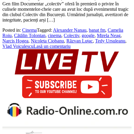
Gen film Documentar „colectiv” oferă în premieră o privire în
culisele momentelor-cheie care au avut loc după evenimentul tragic
din clubul Colectiv din București. Urmărind jurnaliști, avertizori de
integritate, pacienți arși […]
Posted in:
Cinema
Tagged:
Alexander Nanau
,
banat fm
,
Camelia
Roiu
,
Cătălin Tolontan
,
cinema
,
Colectiv
,
google
,
Mirela Neag
,
Narcis Hogea
,
Nicoleta Ciobanu
,
Răzvan Luțac
,
Tedy Ursuleanu
,
Vlad Voiculescu
Lasă un comentariu