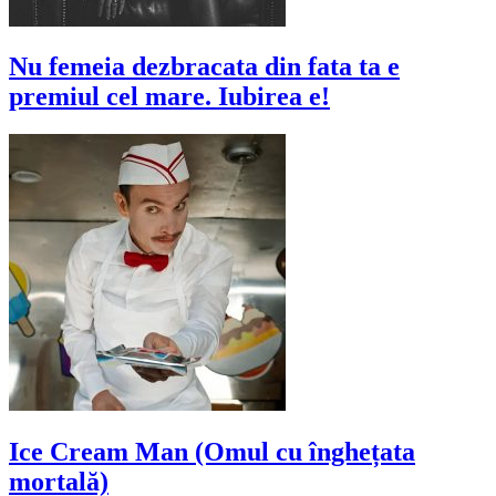
Nu femeia dezbracata din fata ta e
premiul cel mare. Iubirea e!
Ice Cream Man (Omul cu înghețata
mortală)