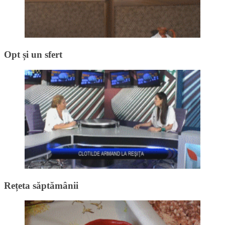
Opt și un sfert
Rețeta săptămânii