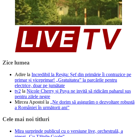
Zice lumea
Adire
la
Incredibil la Reșița: Șef din primărie îi contrazice pe
primar și viceprimar! „Gratuitatea” la parcările pentru
electrice, doar pe jumătate
tv2
la
Nicole Cherry și Puya ne invită să ridicăm paharul sus
pentru zilele negre
Mircea Apostol
la
„Ne dorim să asigurăm o dezvoltare robustă
a României în următorii ani”
Cele mai noi titluri
Mira surprinde publicul cu o versiune live, orchestrală, a
piesei „Cu Tălpile Goale”