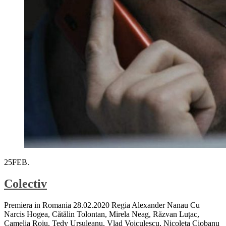
25
FEB.
Colectiv
Premiera in Romania 28.02.2020 Regia Alexander Nanau Cu
Narcis Hogea, Cătălin Tolontan, Mirela Neag, Răzvan Luțac,
Camelia Roiu, Tedy Ursuleanu, Vlad Voiculescu, Nicoleta Ciobanu