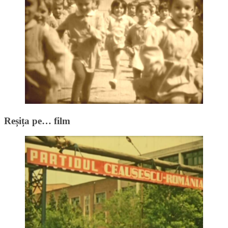
Reșița pe… film