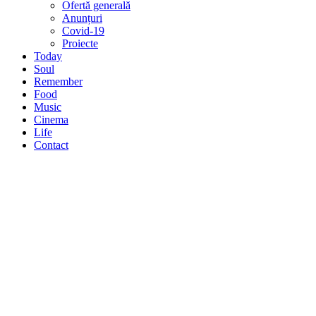
Ofertă generală
Anunțuri
Covid-19
Proiecte
Today
Soul
Remember
Food
Music
Cinema
Life
Contact