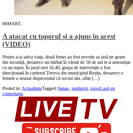
06
MART.
A atacat cu toporul și a ajuns în arest
(VIDEO)
Pentru a-și salva viața, două femei au fost nevoite sa iasă pe geam
din locuință, deoarece un bărbat în vârstă de 58 de ani le-a amenințat
cu un topor. În jurul orei 16.40, grupa de intervenție a fost
direcționată în cartierul Țerova din municipiul Reșița, deoarece o
femeie a sesizat dispeceratul că socrul său, aflat […]
Posted in:
Actualitate
Tagged:
bataie
,
jandarmi
,
topor
Lasă un
comentariu