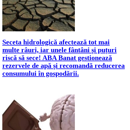
Seceta hidrologică afectează tot mai
multe râuri, iar unele fântâni și puțuri
riscă să sece! ABA Banat gestionează
rezervele de apă și recomandă reducerea
consumului în gospodării.