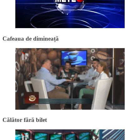
Cafeaua de dimineață
Călător fără bilet