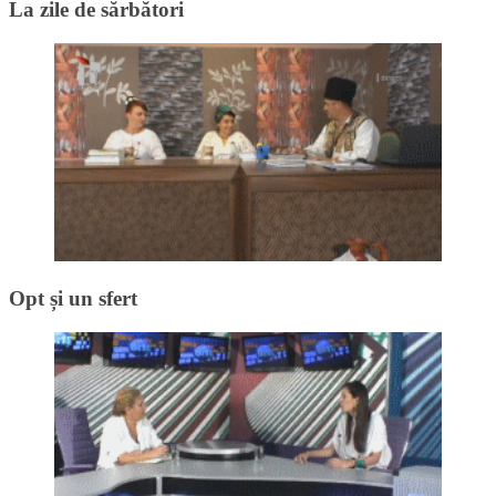
La zile de sărbători
Opt și un sfert