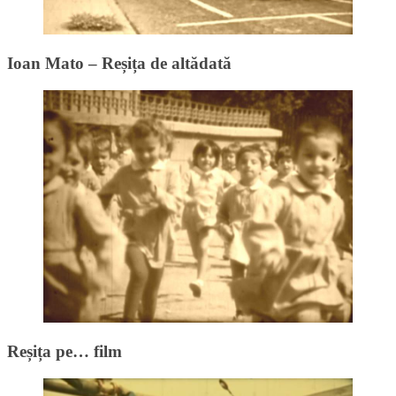
Ioan Mato – Reșița de altădată
Reșița pe… film