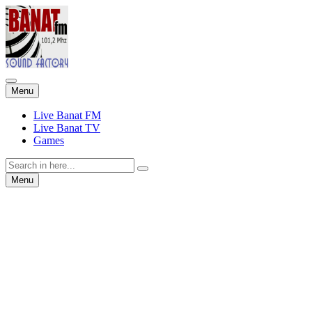
Skip
Menu
to
content
Live Banat FM
Live Banat TV
Games
Search
for:
Skip
Menu
to
content