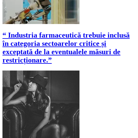
“ Industria farmaceutică trebuie inclusă
în categoria sectoarelor critice și
exceptată de la eventualele măsuri de
restricționare.”