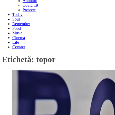
Anunțuri
Covid-19
Proiecte
Today
Soul
Remember
Food
Music
Cinema
Life
Contact
Etichetă:
topor