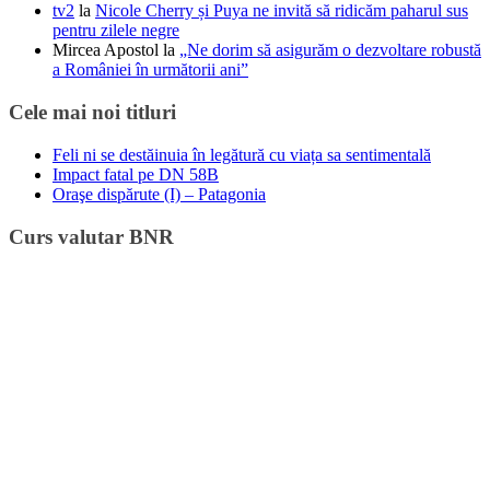
tv2
la
Nicole Cherry și Puya ne invită să ridicăm paharul sus
pentru zilele negre
Mircea Apostol
la
„Ne dorim să asigurăm o dezvoltare robustă
a României în următorii ani”
Cele mai noi titluri
Feli ni se destăinuia în legătură cu viața sa sentimentală
Impact fatal pe DN 58B
Oraşe dispărute (I) – Patagonia
Curs valutar BNR