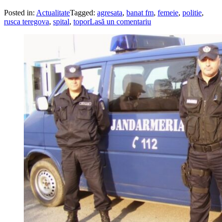
Posted in:
Actualitate
Tagged:
agresata
,
banat fm
,
femeie
,
politie
,
rusca teregova
,
spital
,
topor
Lasă un comentariu