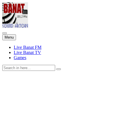
Skip
Menu
to
content
Live Banat FM
Live Banat TV
Games
Search
for: