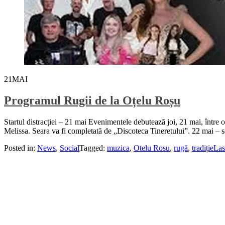
21
MAI
Programul Rugii de la Oțelu Roșu
Startul distracției – 21 mai Evenimentele debutează joi, 21 mai, între
Melissa. Seara va fi completată de „Discoteca Tineretului”. 22 mai – s
Posted in:
News
,
Social
Tagged:
muzica
,
Otelu Rosu
,
rugă
,
tradiție
Las