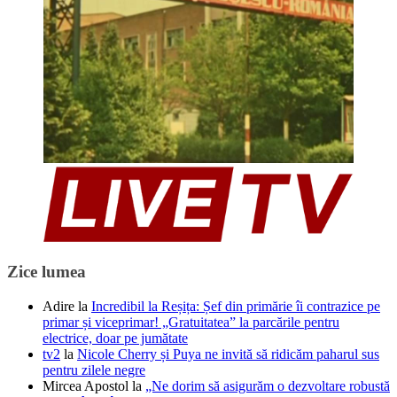
Zice lumea
Adire
la
Incredibil la Reșița: Șef din primărie îi contrazice pe
primar și viceprimar! „Gratuitatea” la parcările pentru
electrice, doar pe jumătate
tv2
la
Nicole Cherry și Puya ne invită să ridicăm paharul sus
pentru zilele negre
Mircea Apostol
la
„Ne dorim să asigurăm o dezvoltare robustă