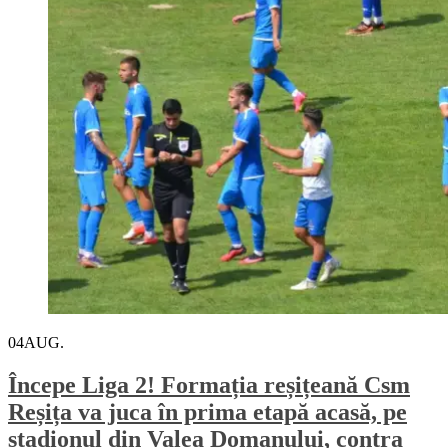
04
AUG.
Începe Liga 2! Formația reșițeană Csm
Reșița va juca în prima etapă acasă, pe
stadionul din Valea Domanului, contra