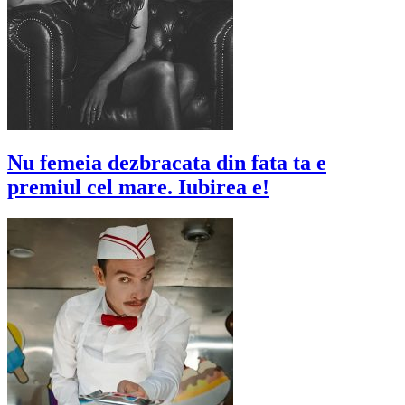
Nu femeia dezbracata din fata ta e
premiul cel mare. Iubirea e!