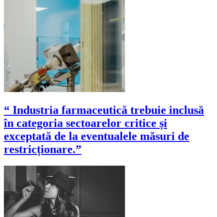
“ Industria farmaceutică trebuie inclusă
în categoria sectoarelor critice și
exceptată de la eventualele măsuri de
restricționare.”