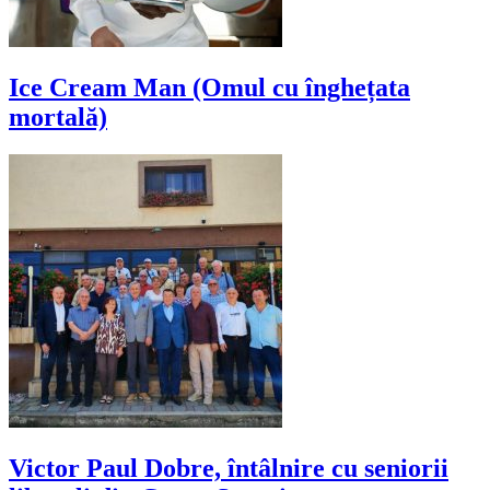
Ice Cream Man (Omul cu înghețata
mortală)
Victor Paul Dobre, întâlnire cu seniorii