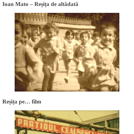
Ioan Mato – Reșița de altădată
Reșița pe… film