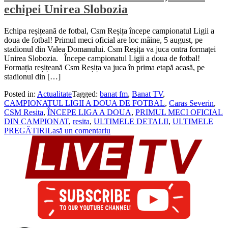
echipei Unirea Slobozia
Echipa reșițeană de fotbal, Csm Reșița începe campionatul Ligii a
doua de fotbal! Primul meci oficial are loc mâine, 5 august, pe
stadionul din Valea Domanului. Csm Reșița va juca ontra formaței
Unirea Slobozia. Începe campionatul Ligii a doua de fotbal!
Formația reșițeană Csm Reșița va juca în prima etapă acasă, pe
stadionul din […]
Posted in:
Actualitate
Tagged:
banat fm
,
Banat TV
,
CAMPIONATUL LIGII A DOUA DE FOTBAL
,
Caras Severin
,
CSM Resita
,
ÎNCEPE LIGA A DOUA
,
PRIMUL MECI OFICIAL
DIN CAMPIONAT
,
resita
,
ULTIMELE DETALII
,
ULTIMELE
PREGĂTIRI
Lasă un comentariu