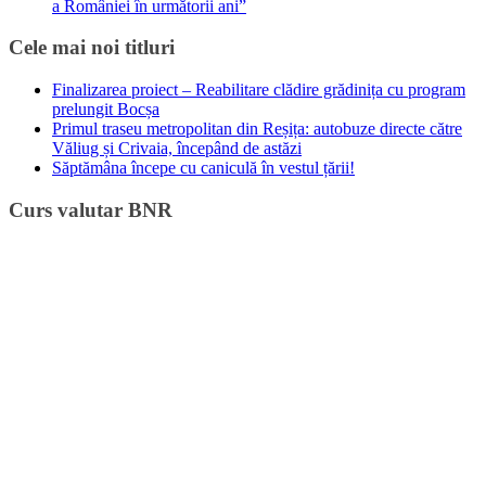
a României în următorii ani”
Cele mai noi titluri
Finalizarea proiect – Reabilitare clădire grădinița cu program
prelungit Bocșa
Primul traseu metropolitan din Reșița: autobuze directe către
Văliug și Crivaia, începând de astăzi
Săptămâna începe cu caniculă în vestul țării!
Curs valutar BNR