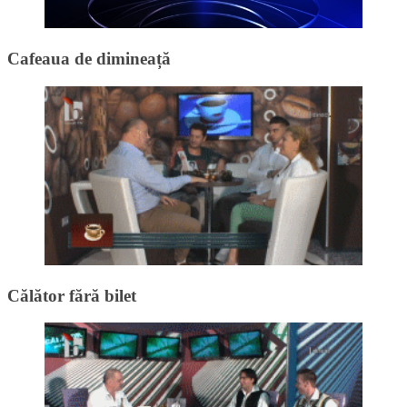
Cafeaua de dimineață
Călător fără bilet