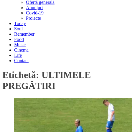
Ofertă generală
Anunțuri
Covid-19
Proiecte
Today
Soul
Remember
Food
Music
Cinema
Life
Contact
Etichetă:
ULTIMELE
PREGĂTIRI