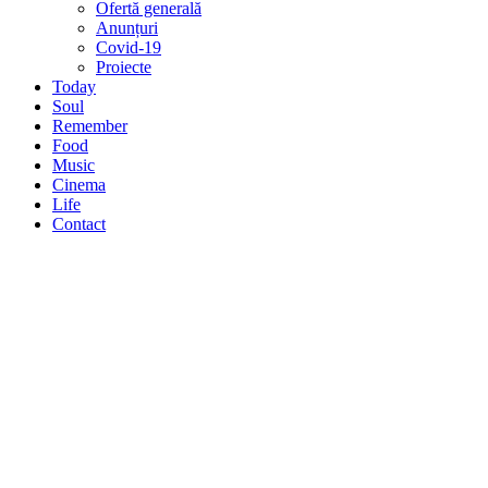
Ofertă generală
Anunțuri
Covid-19
Proiecte
Today
Soul
Remember
Food
Music
Cinema
Life
Contact