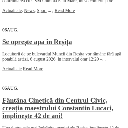
confruntarea cu CSM Olimpia Satu Mare, într-o conferință de...
Actualitate
,
News
,
Sport
...
,
Read More
06
AUG.
Se oprește apa în Reșița
Locuitorii de pe bulevardul Muncii din Reșița vor rămâne fără apă
potabilă astăzi, 6 august 2026, în intervalul orar 12:20 –...
Actualitate
Read More
06
AUG.
Fântâna Cinetică din Centrul Civic,
creația maestrului Constantin Lucaci,
împlinește 42 de ani!
Una dintre cele mai îndrăgite imagini ale Reșiței împlinește 42 de