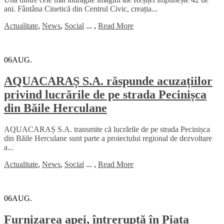
ani. Fântâna Cinetică din Centrul Civic, creația...
Actualitate
,
News
,
Social
...
,
Read More
06
AUG.
AQUACARAȘ S.A. răspunde acuzațiilor
privind lucrările de pe strada Pecinișca
din Băile Herculane
AQUACARAȘ S.A. transmite că lucrările de pe strada Pecinișca
din Băile Herculane sunt parte a proiectului regional de dezvoltare
a...
Actualitate
,
News
,
Social
...
,
Read More
06
AUG.
Furnizarea apei, întreruptă în Piața