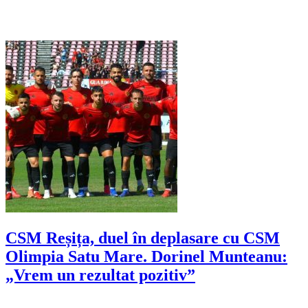
CSM Reșița, duel în deplasare cu CSM
Olimpia Satu Mare. Dorinel Munteanu:
„Vrem un rezultat pozitiv”