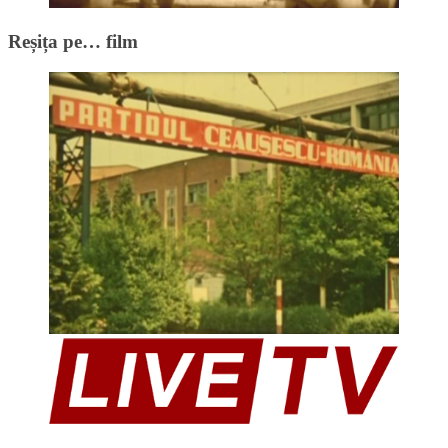
Reșița pe… film