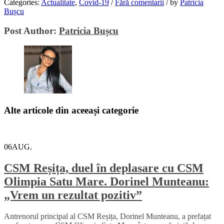
Categories:
Actualitate
,
Covid-19
/
Fără comentarii
/
by
Patricia
Email
Bușcu
Post Author:
Patricia Bușcu
Alte articole din aceeași categorie
06
AUG.
CSM Reșița, duel în deplasare cu CSM
Olimpia Satu Mare. Dorinel Munteanu:
„Vrem un rezultat pozitiv”
Antrenorul principal al CSM Reșița, Dorinel Munteanu, a prefațat