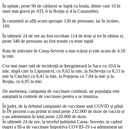
În spitale, peste 90 de cărășeni se luptă cu boala, dintre care 10 în
stare mai gravă pe ATI, 6 la Reșița și 4 la Caransebeș.
În carantină se află acum aproape 130 de persoane, iar în izolare,
109.
În ultimele 24 de ore au fost recoltate 114 de teste și tot în ultima zi,
peste 340 de persoane au fost testate cu teste rapid.
Rata de infectare în Caraș-Severin a mai scăzut și este acum de 4,18
la mie.
Cea mai mare rată de incidență se înregistrează la Sacu cu 10,6 la
mie, după care la Lăpușnicel, cu 9,62 la mie, la Sichevița cu 8,53 la
mie la Ciuchici cu 8,41 la mie, la Pojejena cu 7,04 la mie și la
Reșița, cu 6,95 la mie.
De asemenea, campania de vaccinare continuă, iar populația este
așteptată la centrele de vaccinare pentru a se imuniza.
În județ, de la debutul campaniei de vaccinare anti COVID și până
în ÎN prezent s-au primit in total peste 232.000 de doze de vaccin și
s-au administrat în total peste 220.000 de doze.
În ultimele 24 de ore, la nivelul județului Caraș- Severin, in cadrul
etapei a III-a de vaccinare împotriva COVID-19 s-a administrat un