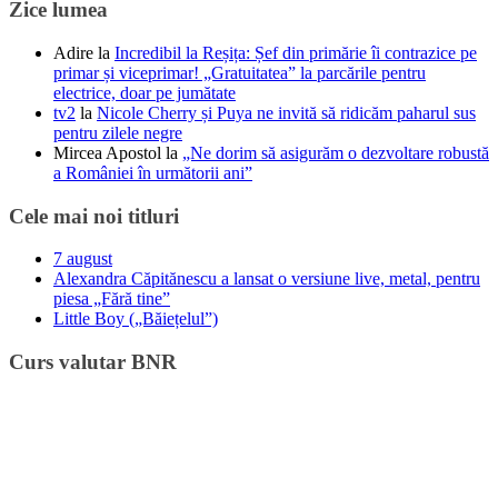
Zice lumea
Adire
la
Incredibil la Reșița: Șef din primărie îi contrazice pe
primar și viceprimar! „Gratuitatea” la parcările pentru
electrice, doar pe jumătate
tv2
la
Nicole Cherry și Puya ne invită să ridicăm paharul sus
pentru zilele negre
Mircea Apostol
la
„Ne dorim să asigurăm o dezvoltare robustă
a României în următorii ani”
Cele mai noi titluri
7 august
Alexandra Căpitănescu a lansat o versiune live, metal, pentru
piesa „Fără tine”
Little Boy („Băiețelul”)
Curs valutar BNR