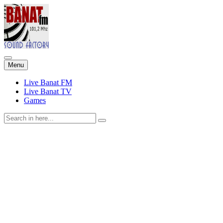
Skip
Menu
to
content
Live Banat FM
Live Banat TV
Games
Search
for: