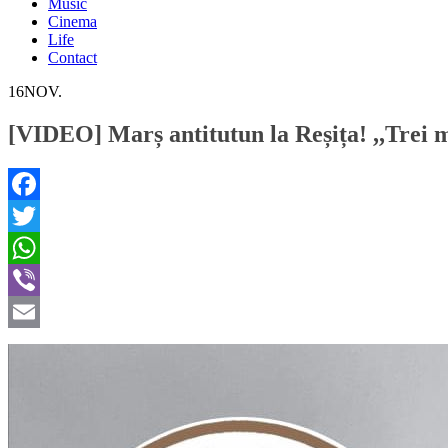
Music
Cinema
Life
Contact
16
NOV.
[VIDEO] Marș antitutun la Reșița! ,,Trei m
Facebook
Twitter
WhatsApp
Viber
Email