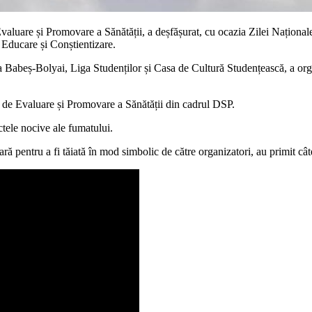
luare și Promovare a Sănătății, a deșfășurat, cu ocazia Zilei Naționale
Educare și Conștientizare.
a Babeș-Bolyai, Liga Studenților și Casa de Cultură Studențească, a orga
l de Evaluare și Promovare a Sănătății din cadrul DSP.
ctele nocive ale fumatului.
ară pentru a fi tăiată în mod simbolic de către organizatori, au primit câ