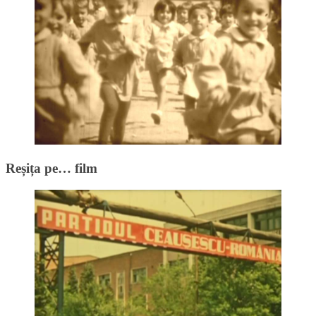
Reșița pe… film