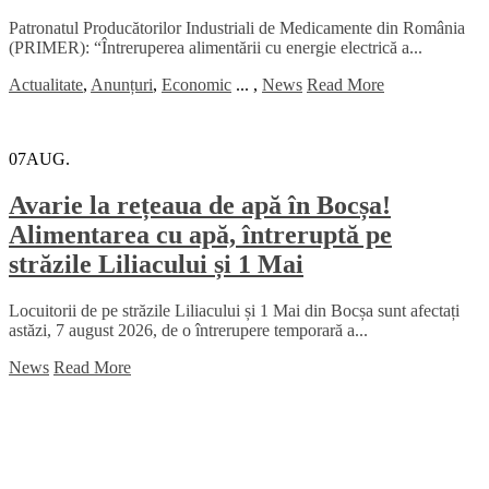
Patronatul Producătorilor Industriali de Medicamente din România
(PRIMER): “Întreruperea alimentării cu energie electrică a...
Actualitate
,
Anunțuri
,
Economic
...
,
News
Read More
07
AUG.
Avarie la rețeaua de apă în Bocșa!
Alimentarea cu apă, întreruptă pe
străzile Liliacului și 1 Mai
Locuitorii de pe străzile Liliacului și 1 Mai din Bocșa sunt afectați
astăzi, 7 august 2026, de o întrerupere temporară a...
News
Read More