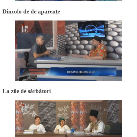
Dincolo de de aparențe
La zile de sărbători