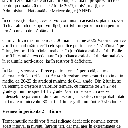
și vor fi zile mai calde decât ar trebui, se arată în prognoza meteo
pentru perioada 26 mai – 22 iunie 2025, emisă, marți, de
Administrația Națională de Meteorologie (ANM).
În ce privește ploile, acestea vor continua în această săptămână, vor
fi chiar abundente, apoi vor lipsi, potrivit prognozei meteo pentru
următoarele patru săptămâni.
Cum va fi vremea în perioada 26 mai – 1 iunie 2025 Valorile termice
vor fi mai coborâte decât cele specifice pentru această săptămână pe
întreg teritoriul României, mai ales în jumătatea estică a țării. Ploile
vor fi în cantități excedentare în jumătatea estică a țării, dar mai ales
în regiunile nord-estice, iar în rest vor fi deficitare.
În Banat, vremea va fi rece pentru această perioadă, cu mici
alternanțe de la o zi la alta. Se vor înregistra temperaturi maxime, în
medie, de 20-23 de grade și minime de 8-11 grade. Din 2 iunie, se
va resimți o creștere a valorilor termice, cu maxime de 24-27 de
grade și minime spre 14-15 grade. Vor fi intervale cu averse,
îndeosebi pe parcursul după-amiezelor și al serilor, cu o probabilitate
mai mare în intervalul 30 mai – 1 iunie și din nou între 5 și 6 iunie.
Vremea în perioada 2 – 8 iunie
Temperaturile medii vor fi mai ridicate decât cele normale pentru
acest interval la nivelul întregii țări, dar mai ales în extremitatea de