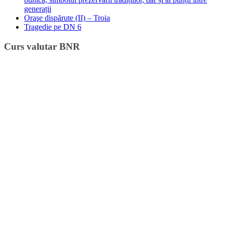
generații
Oraşe dispărute (II) – Troia
Tragedie pe DN 6
Curs valutar BNR