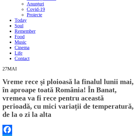
Anunțuri
Covid-19
Proiecte
Today
Soul
Remember
Food
Music
Cinema
Life
Contact
27
MAI
Vreme rece şi ploioasă la finalul lunii mai,
în aproape toată România! În Banat,
vremea va fi rece pentru această
perioadă, cu mici variații de temperatură,
de la o zi la alta