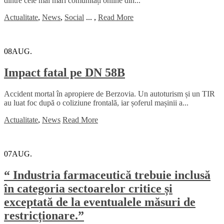
dintre cele mai mari comunități online din...
Actualitate
,
News
,
Social
...
,
Read More
08
AUG.
Impact fatal pe DN 58B
Accident mortal în apropiere de Berzovia. Un autoturism și un TIR
au luat foc după o coliziune frontală, iar șoferul mașinii a...
Actualitate
,
News
Read More
07
AUG.
“ Industria farmaceutică trebuie inclusă
în categoria sectoarelor critice și
exceptată de la eventualele măsuri de
restricționare.”