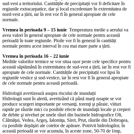
sud-vest a teritoriului. Cantitățile de precipitații vor fi deficitare în
regiunile extracarpatice, dar și local excedentare în extremitatea de
nord-vest a țării, iar în rest vor fi în general apropiate de cele
normale.
Vremea în perioada 9 – 15 iunie
Temperatura medie a aerului va
avea valori în general apropiate de cele normale pentru această
perioadă în toate regiunile. Ploile vor fi în general în cantități
normale pentru acest interval în cea mai mare parte a țării.
Vremea în perioada 16 – 22 iunie
Mediile valorilor termice se vor situa ușor peste cele specifice pentru
această săptămână în extremitatea de sud-vest a țării, iar în rest vor fi
apropiate de cele normale. Cantitățile de precipitații vor lipsi în
regiunile vestice și sud-vestice, iar în rest vor fi în general apropiate
de cele normale pentru această perioadă.
Hidrologii avertizează asupra riscului de inundații
Hidrologii sunt în alertă, avertizând că până marţi noapte se vor
produce scurgeri importante pe versanţi, torenţi şi pâraie, viituri
rapide pe râurile mici cu posibile efecte de inundaţii locale şi creşteri
de debite şi niveluri pe unele râuri din bazinele hidrografice Olt,
Călmăţui, Vedea, Argeş, Ialomiţa, Siret, Prut, râurile din Dobrogea,
cu posibile depăşiri ale cotelor de apărare. Potrivit hidrologilor, în
această perioadă se vor acumula, în aceste zone, 50-70 de l/mp,