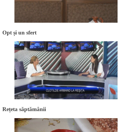
Opt și un sfert
Rețeta săptămânii