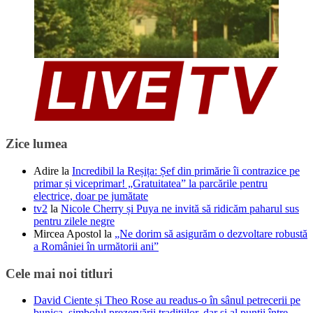
Zice lumea
Adire
la
Incredibil la Reșița: Șef din primărie îi contrazice pe
primar și viceprimar! „Gratuitatea” la parcările pentru
electrice, doar pe jumătate
tv2
la
Nicole Cherry și Puya ne invită să ridicăm paharul sus
pentru zilele negre
Mircea Apostol
la
„Ne dorim să asigurăm o dezvoltare robustă
a României în următorii ani”
Cele mai noi titluri
David Ciente și Theo Rose au readus-o în sânul petrecerii pe
bunica, simbolul prezervării tradițiilor, dar și al punții între