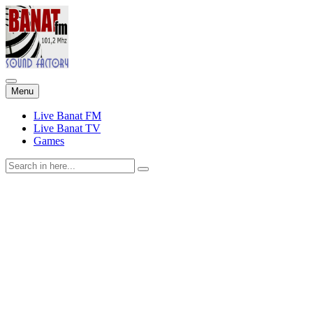
Skip
Menu
to
content
Live Banat FM
Live Banat TV
Games
Search
for: