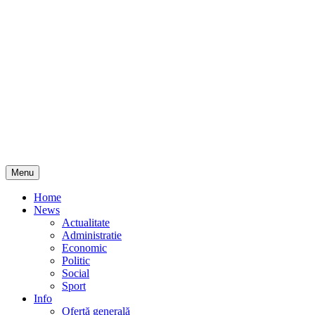
Skip
Menu
to
content
Home
News
Actualitate
Administratie
Economic
Politic
Social
Sport
Info
Ofertă generală