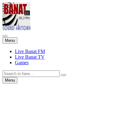
Skip
Menu
to
content
Live Banat FM
Live Banat TV
Games
Search
for:
Skip
Menu
to
content