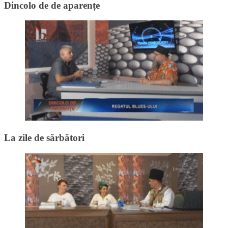
Dincolo de de aparențe
La zile de sărbători