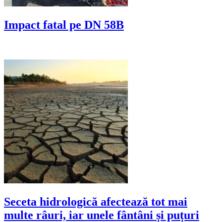
Impact fatal pe DN 58B
Seceta hidrologică afectează tot mai
multe râuri, iar unele fântâni și puțuri