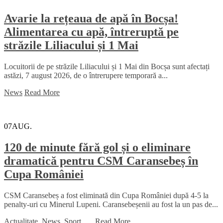
Avarie la rețeaua de apă în Bocșa!
Alimentarea cu apă, întreruptă pe
străzile Liliacului și 1 Mai
Locuitorii de pe străzile Liliacului și 1 Mai din Bocșa sunt afectați
astăzi, 7 august 2026, de o întrerupere temporară a...
News
Read More
07
AUG.
120 de minute fără gol și o eliminare
dramatică pentru CSM Caransebeș în
Cupa României
CSM Caransebeș a fost eliminată din Cupa României după 4-5 la
penalty-uri cu Minerul Lupeni. Caransebeșenii au fost la un pas de...
Actualitate
,
News
,
Sport
...
,
Read More