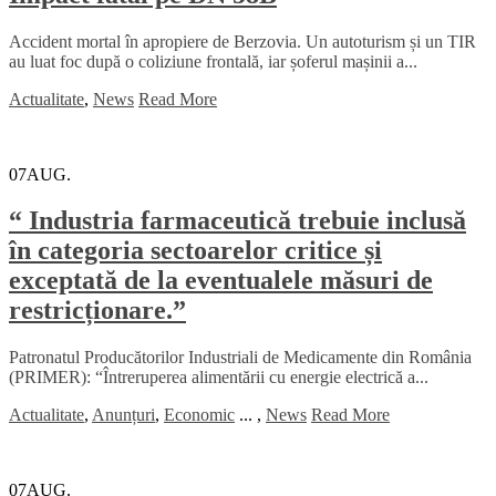
Accident mortal în apropiere de Berzovia. Un autoturism și un TIR
au luat foc după o coliziune frontală, iar șoferul mașinii a...
Actualitate
,
News
Read More
07
AUG.
“ Industria farmaceutică trebuie inclusă
în categoria sectoarelor critice și
exceptată de la eventualele măsuri de
restricționare.”
Patronatul Producătorilor Industriali de Medicamente din România
(PRIMER): “Întreruperea alimentării cu energie electrică a...
Actualitate
,
Anunțuri
,
Economic
...
,
News
Read More
07
AUG.