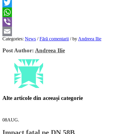
Facebook
Twitter
WhatsApp
Viber
Categories:
News
/
Fără comentarii
/
by
Andreea Ilie
Email
Post Author:
Andreea Ilie
Alte articole din aceeași categorie
08
AUG.
Impact fatal pe DN 58B