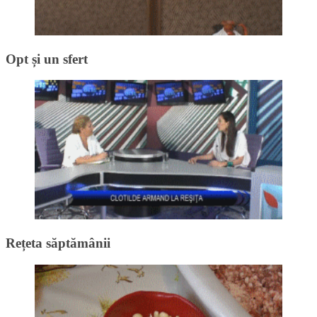
Opt și un sfert
Rețeta săptămânii