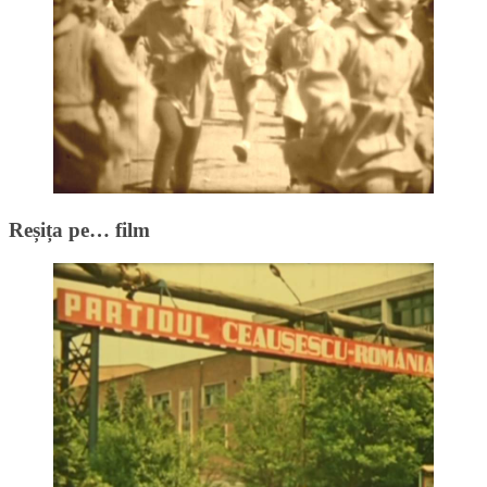
Reșița pe… film