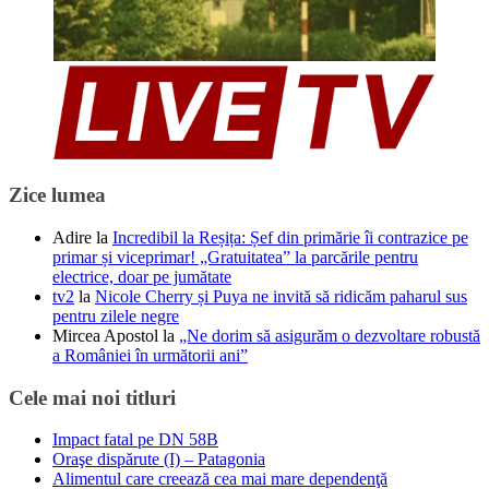
Zice lumea
Adire
la
Incredibil la Reșița: Șef din primărie îi contrazice pe
primar și viceprimar! „Gratuitatea” la parcările pentru
electrice, doar pe jumătate
tv2
la
Nicole Cherry și Puya ne invită să ridicăm paharul sus
pentru zilele negre
Mircea Apostol
la
„Ne dorim să asigurăm o dezvoltare robustă
a României în următorii ani”
Cele mai noi titluri
Impact fatal pe DN 58B
Oraşe dispărute (I) – Patagonia
Alimentul care creează cea mai mare dependenţă