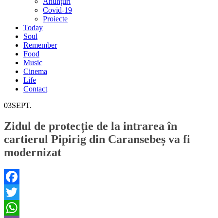
Anunțuri
Covid-19
Proiecte
Today
Soul
Remember
Food
Music
Cinema
Life
Contact
03
SEPT.
Zidul de protecție de la intrarea în
cartierul Pipirig din Caransebeș va fi
modernizat
Facebook
Twitter