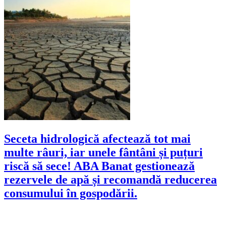
Seceta hidrologică afectează tot mai
multe râuri, iar unele fântâni și puțuri
riscă să sece! ABA Banat gestionează
rezervele de apă și recomandă reducerea
consumului în gospodării.