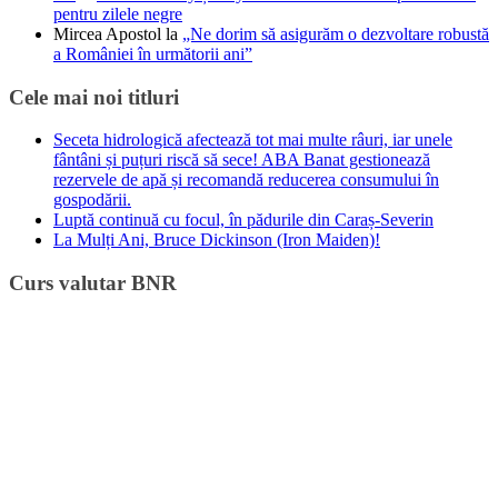
pentru zilele negre
Mircea Apostol
la
„Ne dorim să asigurăm o dezvoltare robustă
a României în următorii ani”
Cele mai noi titluri
Seceta hidrologică afectează tot mai multe râuri, iar unele
fântâni și puțuri riscă să sece! ABA Banat gestionează
rezervele de apă și recomandă reducerea consumului în
gospodării.
Luptă continuă cu focul, în pădurile din Caraș-Severin
La Mulți Ani, Bruce Dickinson (Iron Maiden)!
Curs valutar BNR