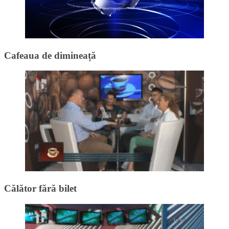
Cafeaua de dimineață
Călător fără bilet