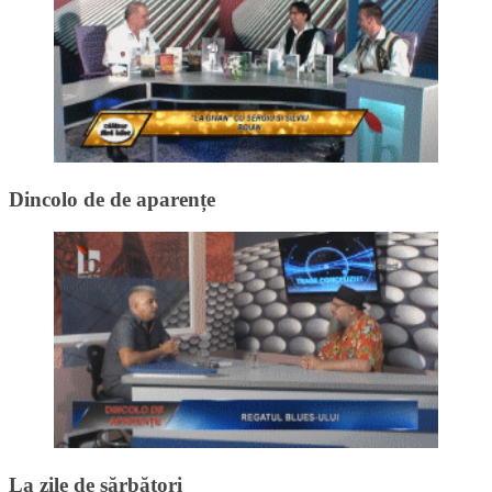
Dincolo de de aparențe
La zile de sărbători