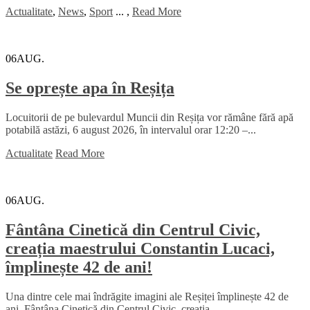
Actualitate
,
News
,
Sport
...
,
Read More
06
AUG.
Se oprește apa în Reșița
Locuitorii de pe bulevardul Muncii din Reșița vor rămâne fără apă
potabilă astăzi, 6 august 2026, în intervalul orar 12:20 –...
Actualitate
Read More
06
AUG.
Fântâna Cinetică din Centrul Civic,
creația maestrului Constantin Lucaci,
împlinește 42 de ani!
Una dintre cele mai îndrăgite imagini ale Reșiței împlinește 42 de
ani. Fântâna Cinetică din Centrul Civic, creația...