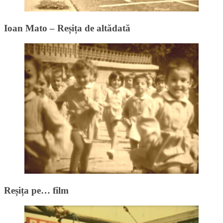
Ioan Mato – Reșița de altădată
Reșița pe… film