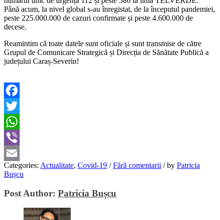
numărul unic de urgență 112 și peste 580 la linia TELVERDE.
Până acum, la nivel global s-au înregistat, de la începutul pandemiei,
peste 225.000.000 de cazuri confirmate și peste 4.600.000 de
decese.
Reamintim că toate datele sunt oficiale și sunt transmise de către
Grupul de Comunicare Strategică și Direcția de Sănătate Publică a
județului Caraș-Severin!
Facebook
Twitter
WhatsApp
Viber
Categories:
Actualitate
,
Covid-19
/
Fără comentarii
/
by
Patricia
Email
Bușcu
Post Author:
Patricia Bușcu