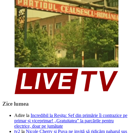
Zice lumea
Adire
la
Incredibil la Reșița: Șef din primărie îi contrazice pe
primar și viceprimar! „Gratuitatea” la parcările pentru
electrice, doar pe jumătate
tv2
la
Nicole Cherry și Puya ne invită să ridicăm paharul sus