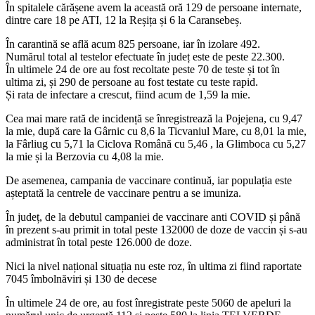
În spitalele cărășene avem la această oră 129 de persoane internate,
dintre care 18 pe ATI, 12 la Reșița și 6 la Caransebeș.
În carantină se află acum 825 persoane, iar în izolare 492.
Numărul total al testelor efectuate în județ este de peste 22.300.
În ultimele 24 de ore au fost recoltate peste 70 de teste și tot în
ultima zi, și 290 de persoane au fost testate cu teste rapid.
Și rata de infectare a crescut, fiind acum de 1,59 la mie.
Cea mai mare rată de incidență se înregistrează la Pojejena, cu 9,47
la mie, după care la Gârnic cu 8,6 la Ticvaniul Mare, cu 8,01 la mie,
la Fârliug cu 5,71 la Ciclova Română cu 5,46 , la Glimboca cu 5,27
la mie și la Berzovia cu 4,08 la mie.
De asemenea, campania de vaccinare continuă, iar populația este
așteptată la centrele de vaccinare pentru a se imuniza.
În județ, de la debutul campaniei de vaccinare anti COVID și până
în prezent s-au primit in total peste 132000 de doze de vaccin și s-au
administrat în total peste 126.000 de doze.
Nici la nivel național situația nu este roz, în ultima zi fiind raportate
7045 îmbolnăviri și 130 de decese
În ultimele 24 de ore, au fost înregistrate peste 5060 de apeluri la