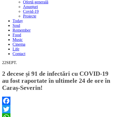
Ofertă generală
Anunțuri
Covid-19
Proiecte
Today
Soul
Remember
Food
Music
Cinema
Life
Contact
22
SEPT.
2 decese și 91 de infectări cu COVID-19
au fost raportate în ultimele 24 de ore în
Caraș-Severin!
Facebook