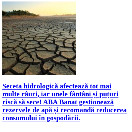
Seceta hidrologică afectează tot mai
multe râuri, iar unele fântâni și puțuri
riscă să sece! ABA Banat gestionează
rezervele de apă și recomandă reducerea
consumului în gospodării.