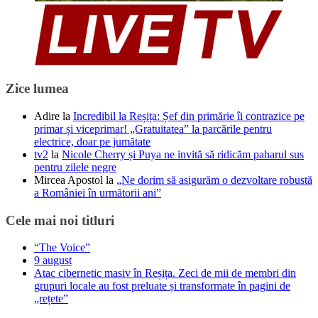
Zice lumea
Adire
la
Incredibil la Reșița: Șef din primărie îi contrazice pe
primar și viceprimar! „Gratuitatea” la parcările pentru
electrice, doar pe jumătate
tv2
la
Nicole Cherry și Puya ne invită să ridicăm paharul sus
pentru zilele negre
Mircea Apostol
la
„Ne dorim să asigurăm o dezvoltare robustă
a României în următorii ani”
Cele mai noi titluri
“The Voice”
9 august
Atac cibernetic masiv în Reșița. Zeci de mii de membri din
grupuri locale au fost preluate și transformate în pagini de
„rețete”