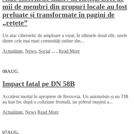
mii de membri din grupuri locale au fost
preluate și transformate în pagini de
„rețete”
Un atac cibernetic de amploare a vizat, în ultimele două zile, unele
dintre cele mai mari comunități online din...
Actualitate
,
News
,
Social
...
,
Read More
08
AUG.
Impact fatal pe DN 58B
Accident mortal în apropiere de Berzovia. Un autoturism și un TIR
au luat foc după o coliziune frontală, iar șoferul mașinii a...
Actualitate
,
News
Read More
07
AUG.