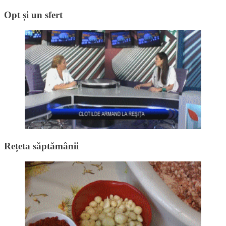
Opt și un sfert
Rețeta săptămânii