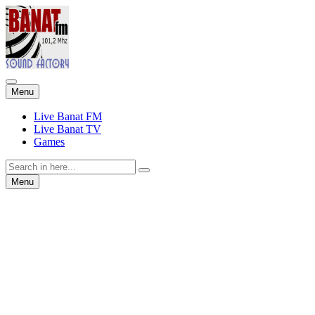
Skip
Menu
to
content
Live Banat FM
Live Banat TV
Games
Search
for:
Skip
Menu
to
content