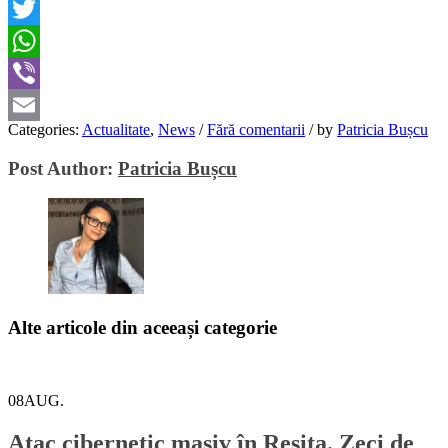
Facebook
Twitter
WhatsApp
Viber
Categories:
Actualitate
,
News
/
Fără comentarii
/
by
Patricia Bușcu
Email
Post Author:
Patricia Bușcu
Alte articole din aceeași categorie
08
AUG.
Atac cibernetic masiv în Reșița. Zeci de