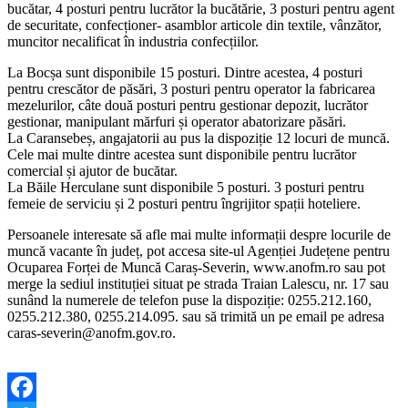
bucătar, 4 posturi pentru lucrător la bucătărie, 3 posturi pentru agent
de securitate, confecționer- asamblor articole din textile, vânzător,
muncitor necalificat în industria confecțiilor.
La Bocșa sunt disponibile 15 posturi. Dintre acestea, 4 posturi
pentru crescător de păsări, 3 posturi pentru operator la fabricarea
mezelurilor, câte două posturi pentru gestionar depozit, lucrător
gestionar, manipulant mărfuri și operator abatorizare păsări.
La Caransebeș, angajatorii au pus la dispoziție 12 locuri de muncă.
Cele mai multe dintre acestea sunt disponibile pentru lucrător
comercial și ajutor de bucătar.
La Băile Herculane sunt disponibile 5 posturi. 3 posturi pentru
femeie de serviciu și 2 posturi pentru îngrijitor spații hoteliere.
Persoanele interesate să afle mai multe informații despre locurile de
muncă vacante în județ, pot accesa site-ul Agenției Județene pentru
Ocuparea Forței de Muncă Caraș-Severin, www.anofm.ro sau pot
merge la sediul instituției situat pe strada Traian Lalescu, nr. 17 sau
sunând la numerele de telefon puse la dispoziție: 0255.212.160,
0255.212.380, 0255.214.095. sau să trimită un pe email pe adresa
caras-severin@anofm.gov.ro.