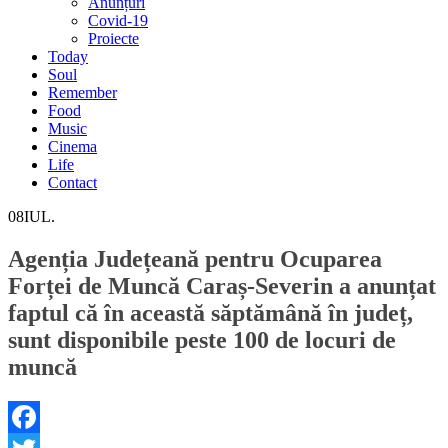
Anunțuri
Covid-19
Proiecte
Today
Soul
Remember
Food
Music
Cinema
Life
Contact
08
IUL.
Agenția Județeană pentru Ocuparea
Forței de Muncă Caraș-Severin a anunțat
faptul că în această săptămână în județ,
sunt disponibile peste 100 de locuri de
muncă