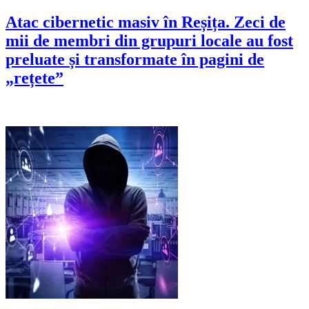
Atac cibernetic masiv în Reșița. Zeci de
mii de membri din grupuri locale au fost
preluate și transformate în pagini de
„rețete”