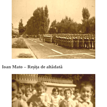
Ioan Mato – Reșița de altădată