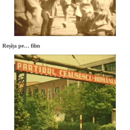
Reșița pe… film