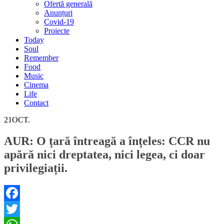
Ofertă generală
Anunțuri
Covid-19
Proiecte
Today
Soul
Remember
Food
Music
Cinema
Life
Contact
21
OCT.
AUR: O țară întreagă a înțeles: CCR nu
apără nici dreptatea, nici legea, ci doar
privilegiații.
Facebook