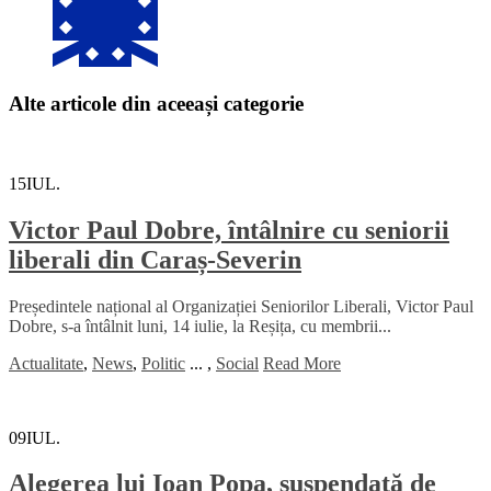
Alte articole din aceeași categorie
15
IUL.
Victor Paul Dobre, întâlnire cu seniorii
liberali din Caraș-Severin
Președintele național al Organizației Seniorilor Liberali, Victor Paul
Dobre, s-a întâlnit luni, 14 iulie, la Reșița, cu membrii...
Actualitate
,
News
,
Politic
...
,
Social
Read More
09
IUL.
Alegerea lui Ioan Popa, suspendată de