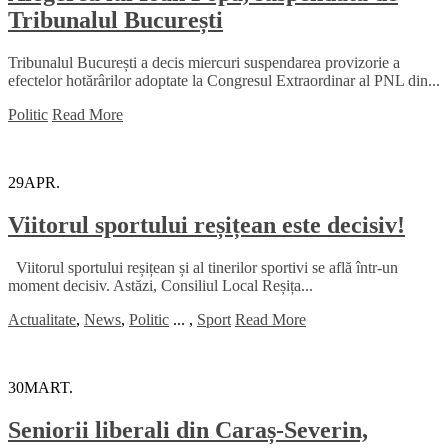
Tribunalul București
Tribunalul București a decis miercuri suspendarea provizorie a
efectelor hotărârilor adoptate la Congresul Extraordinar al PNL din...
Politic
Read More
29
APR.
Viitorul sportului reșițean este decisiv!
Viitorul sportului reșițean și al tinerilor sportivi se află într-un
moment decisiv. Astăzi, Consiliul Local Reșița...
Actualitate
,
News
,
Politic
...
,
Sport
Read More
30
MART.
Seniorii liberali din Caraș-Severin,