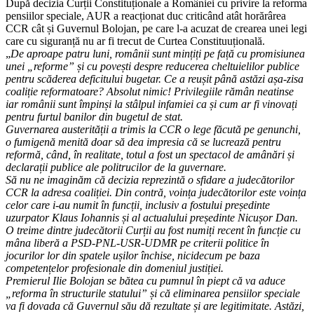
După decizia Curții Constituționale a României cu privire la reforma
pensiilor speciale, AUR a reacționat duc criticând atât horărârea
CCR cât și Guvernul Bolojan, pe care l-a acuzat de crearea unei legi
care cu siguranță nu ar fi trecut de Curtea Constituuțională.
„
De aproape patru luni, românii sunt mințiți pe față cu promisiunea
unei „reforme” și cu povești despre reducerea cheltuielilor publice
pentru scăderea deficitului bugetar. Ce a reușit până astăzi așa-zisa
coaliție reformatoare? Absolut nimic! Privilegiile rămân neatinse
iar românii sunt împinși la stâlpul infamiei ca și cum ar fi vinovați
pentru furtul banilor din bugetul de stat.
Guvernarea austerității a trimis la CCR o lege făcută pe genunchi,
o fumigenă menită doar să dea impresia că se lucrează pentru
reformă, când, în realitate, totul a fost un spectacol de amânări și
declarații publice ale politrucilor de la guvernare.
Să nu ne imaginăm că decizia reprezintă o sfidare a judecătorilor
CCR la adresa coaliției. Din contră, voința judecătorilor este voința
celor care i-au numit în funcții, inclusiv a fostului președinte
uzurpator Klaus Iohannis și al actualului președinte Nicușor Dan.
O treime dintre judecătorii Curții au fost numiți recent în funcție cu
mâna liberă a PSD-PNL-USR-UDMR pe criterii politice în
jocurilor lor din spatele ușilor închise, nicidecum pe baza
competențelor profesionale din domeniul justiției.
Premierul Ilie Bolojan se bătea cu pumnul în piept că va aduce
„reforma în structurile statului” și că eliminarea pensiilor speciale
va fi dovada că Guvernul său dă rezultate și are legitimitate. Astăzi,