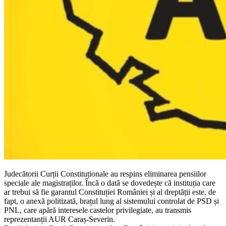
Judecătorii Curții Constituționale au respins eliminarea pensiilor
speciale ale magistraților. Încă o dată se dovedește că instituția care
ar trebui să fie garantul Constituției României și al dreptății este, de
fapt, o anexă politizată, brațul lung al sistemului controlat de PSD și
PNL, care apără interesele castelor privilegiate, au transmis
reprezentanții AUR Caraș-Severin.