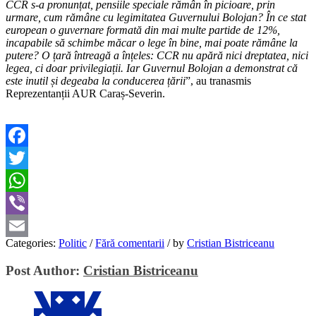
CCR s-a pronunțat, pensiile speciale rămân în picioare, prin
urmare, cum rămâne cu legimitatea Guvernului Bolojan? În ce stat
european o guvernare formată din mai multe partide de 12%,
incapabile să schimbe măcar o lege în bine, mai poate rămâne la
putere? O țară întreagă a înțeles: CCR nu apără nici dreptatea, nici
legea, ci doar privilegiații. Iar Guvernul Bolojan a demonstrat că
este inutil și degeaba la conducerea țării
”, au tranasmis
Reprezentanții AUR Caraș-Severin.
Facebook
Twitter
WhatsApp
Viber
Categories:
Politic
/
Fără comentarii
/
by
Cristian Bistriceanu
Email
Post Author:
Cristian Bistriceanu