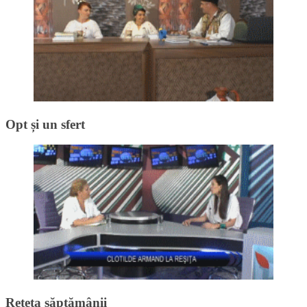
Opt și un sfert
Rețeta săptămânii