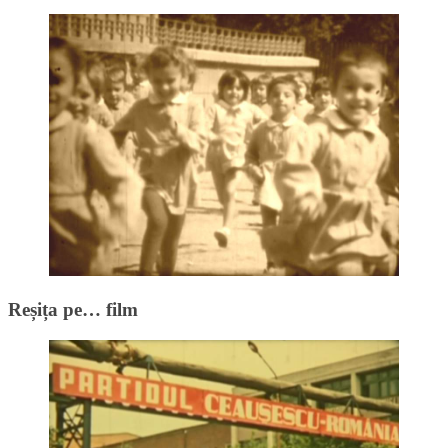
Reșița pe… film