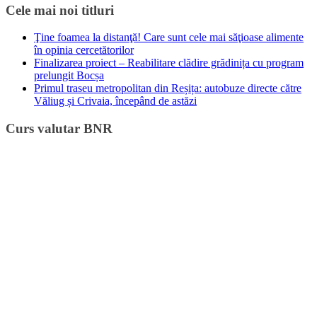
Cele mai noi titluri
Ţine foamea la distanţă! Care sunt cele mai săţioase alimente
în opinia cercetătorilor
Finalizarea proiect – Reabilitare clădire grădinița cu program
prelungit Bocșa
Primul traseu metropolitan din Reșița: autobuze directe către
Văliug și Crivaia, începând de astăzi
Curs valutar BNR