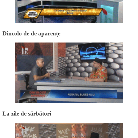
Dincolo de de aparențe
La zile de sărbători