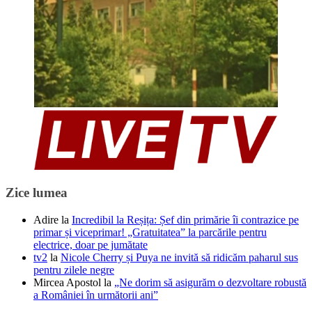
Zice lumea
Adire
la
Incredibil la Reșița: Șef din primărie îi contrazice pe
primar și viceprimar! „Gratuitatea” la parcările pentru
electrice, doar pe jumătate
tv2
la
Nicole Cherry și Puya ne invită să ridicăm paharul sus
pentru zilele negre
Mircea Apostol
la
„Ne dorim să asigurăm o dezvoltare robustă
a României în următorii ani”