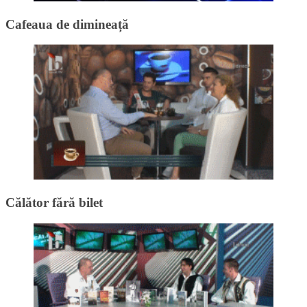
Cafeaua de dimineață
Călător fără bilet