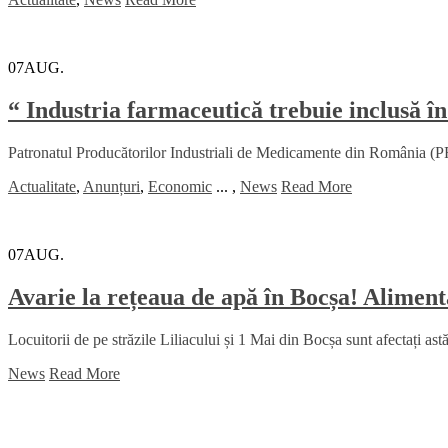
07
AUG.
“ Industria farmaceutică trebuie inclusă în
Patronatul Producătorilor Industriali de Medicamente din România (PRI
Actualitate
,
Anunțuri
,
Economic
...
,
News
Read More
07
AUG.
Avarie la rețeaua de apă în Bocșa! Alimenta
Locuitorii de pe străzile Liliacului și 1 Mai din Bocșa sunt afectați ast
News
Read More