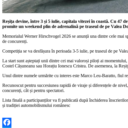
Reșița devine, între 3 și 5 iulie, capitala vitezei în coastă. Cu 
promite un weekend plin de adrenalină pe traseul de pe Valea D
Memorialul Werner Hirschvogel 2026 se anunță una dintre cele mai spect
de concurenți.
Competiția se va desfășura în perioada 3-5 iulie, pe traseul de pe Val
La start sunt așteptați unii dintre cei mai valoroși piloți ai momentul
Costel Cășuneanu sau Horațiu Ionescu Cristea. De asemenea, la Reșița 
Unul dintre numele urmărite cu interes este Marco Leu-Baratto, fiul re
Recunoscut pentru succesiunea rapidă de viraje și diferențele de nivel
concurenți, cât și pentru spectatori.
Lista finală a participanților va fi publicată după închiderea înscrierilor
și tradiției automobilismului românesc