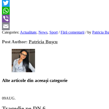
Facebook
Twitter
WhatsApp
Viber
Categories:
Actualitate
,
News
,
Sport
/
Fără comentarii
/
by
Patricia B
Email
Post Author:
Patricia Bușcu
Alte articole din aceeași categorie
09
AUG.
Tragedie pe DN 6