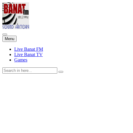
Skip
Menu
to
content
Live Banat FM
Live Banat TV
Games
Search
for: