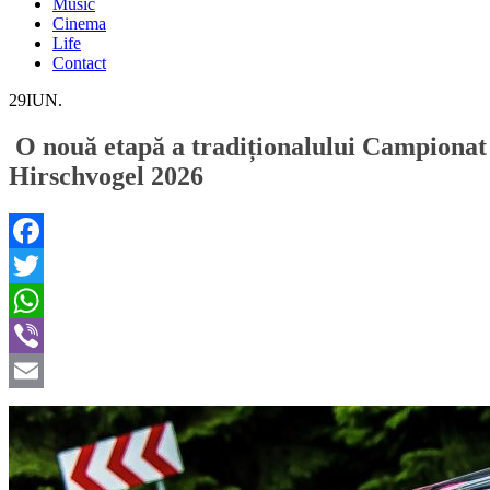
Music
Cinema
Life
Contact
29
IUN.
O nouă etapă a tradiționalului Campionat N
Hirschvogel 2026
Facebook
Twitter
WhatsApp
Viber
Email