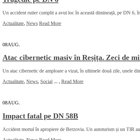
Un accident rutier cumplit a avut loc în această dimineață, pe DN 6, în
Actualitate
,
News
Read More
08
AUG.
Atac cibernetic masiv în Reșița. Zeci de mi
Un atac cibernetic de amploare a vizat, în ultimele două zile, unele din
Actualitate
,
News
,
Social
...
,
Read More
08
AUG.
Impact fatal pe DN 58B
Accident mortal în apropiere de Berzovia. Un autoturism și un TIR au lu
Actualitate
,
News
Read More