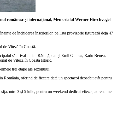
ilismul românesc și internațional, Memorialul Werner Hirschvogel
inte de închiderea înscrierilor, pe lista provizorie figurează deja 47
al de Viteză în Coastă.
incipalul său rival Julian Răduță, dar și Emil Ghinea, Radu Benea,
nal de Viteză în Coastă Istoric.
imele trei etape ale sezonului.
in România, oferind de fiecare dată un spectacol deosebit atât pentru
Reșița, între 3 și 5 iulie, pentru un weekend dedicat vitezei, adrenalinei