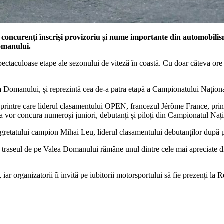
47 de concurenți înscriși provizoriu și nume importante din automob
omanului.
aculoase etape ale sezonului de viteză în coastă. Cu doar câteva ore îna
ea Domanului, și reprezintă cea de-a patra etapă a Campionatului Națion
ui, printre care liderul clasamentului OPEN, francezul Jérôme France, pr
vor concura numeroși juniori, debutanți și piloți din Campionatul Națio
gretatului campion Mihai Leu, liderul clasamentului debutanților după pr
, traseul de pe Valea Domanului rămâne unul dintre cele mai apreciate d
, iar organizatorii îi invită pe iubitorii motorsportului să fie prezenți la 