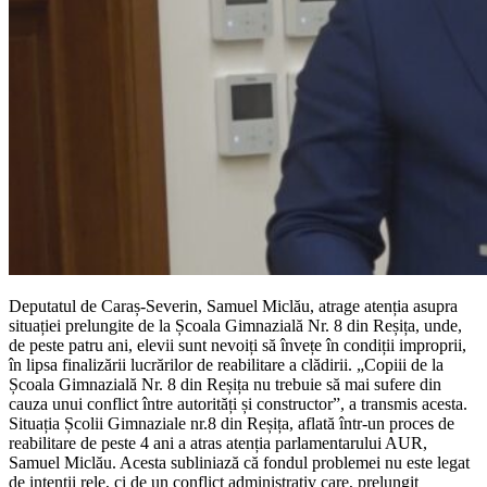
Deputatul de Caraș-Severin, Samuel Miclău, atrage atenția asupra
situației prelungite de la Școala Gimnazială Nr. 8 din Reșița, unde,
de peste patru ani, elevii sunt nevoiți să învețe în condiții improprii,
în lipsa finalizării lucrărilor de reabilitare a clădirii. „Copiii de la
Școala Gimnazială Nr. 8 din Reșița nu trebuie să mai sufere din
cauza unui conflict între autorități și constructor”, a transmis acesta.
Situația Școlii Gimnaziale nr.8 din Reșița, aflată într-un proces de
reabilitare de peste 4 ani a atras atenția parlamentarului AUR,
Samuel Miclău. Acesta subliniază că fondul problemei nu este legat
de intenții rele, ci de un conflict administrativ care, prelungit