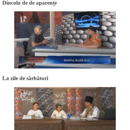
Dincolo de de aparențe
La zile de sărbători