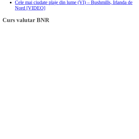
Cele mai ciudate plaje din lume (VI) – Bushmills, Irlanda de
Nord [VIDEO]
Curs valutar BNR