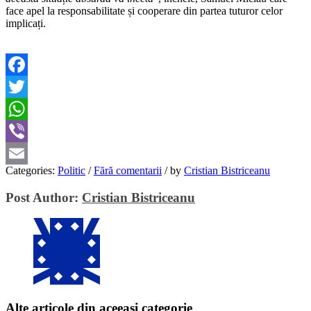
face apel la responsabilitate și cooperare din partea tuturor celor
implicați.
Facebook
Twitter
WhatsApp
Viber
Categories:
Politic
/
Fără comentarii
/
by
Cristian Bistriceanu
Email
Post Author:
Cristian Bistriceanu
Alte articole din aceeași categorie