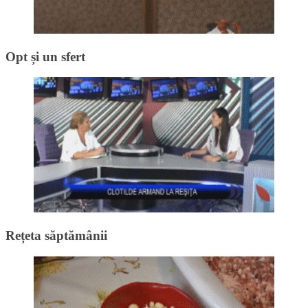
Opt și un sfert
Rețeta săptămânii