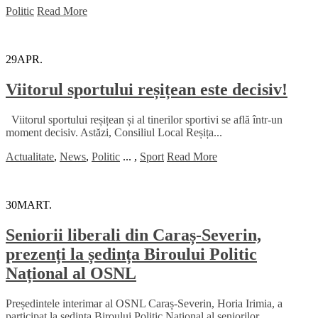
Politic
Read More
29
APR.
Viitorul sportului reșițean este decisiv!
Viitorul sportului reșițean și al tinerilor sportivi se află într-un
moment decisiv. Astăzi, Consiliul Local Reșița...
Actualitate
,
News
,
Politic
...
,
Sport
Read More
30
MART.
Seniorii liberali din Caraș-Severin,
prezenți la ședința Biroului Politic
Național al OSNL
Președintele interimar al OSNL Caraș-Severin, Horia Irimia, a
participat la ședința Biroului Politic Național al seniorilor...