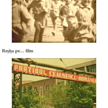
Reșița pe… film