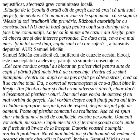
nejustificat, afectează grav comunitatea locală.
„
Situația de la Școala 8 arată cât de greșit este să crezi că unii sunt
perfecți, de neatins. Că nu mai ai voie să le spui nimic, că se supără
‘Mesia’ și toți ‘truditorii’ din primărie. Războiul autorităților cu
constructorul NU are la bază grija pentru copii sau dorința de a
face bine comunității. La fel ca în multe alte cazuri din Reșița, pare
că cineva are și alte interese personale. De data asta, ceva n-a mai
mers. Și în tot acest timp, copiii sunt cei care suferă”
, a transmis
deputatul AUR Samuel Miclău.
Samuel Miclău consideră că, indiferent de cauzele acestui blocaj,
este inacceptabil ca elevii și părinții să suporte consecințele:
„
Cei care conduc orașul au blocat un proiect vital pentru sute de
copii și părinți fără nicio frică de consecințe. Pentru că se simt
intangibili. Pentru că, după ce au pus asfalt pe câteva străzi, cred că
li se cuvine totul. Da, e corect să recunoaștem și ce s-a făcut bine în
Reșița. Am făcut-o chiar și când eram adversari direcți, chiar dacă
a însemnat să pierdem voturi. Dar aici este vorba de altceva și nu
mai vorbim de greșeli. Aici vorbim despre copii ținuți patru ani într-
o clădire improprie, despre lipsă de respect, despre dispreț față de
oameni. Poate ați pierdut contactul cu realitatea. Așa că vă spun
clar: nimănui nu-i pasă de conflictele voastre personale. Oamenii
vor soluții, nu scuze. Copiii merită să-și termine școala acolo unde
ar fi trebuit să învețe de la început. Datoria voastră e simplă:
rezolvați problema. Nu vă mai bateți joc și din toamnă să vedem că
această situație absurdă va înceta
”, încheie, Samuel Miclău care