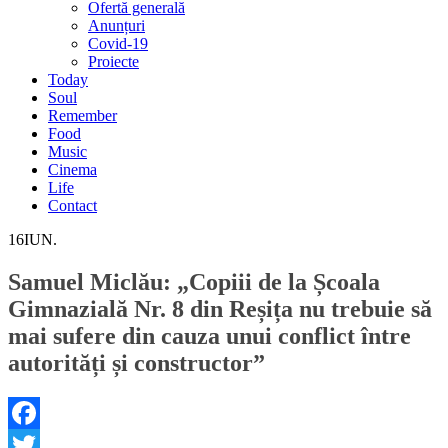
Ofertă generală
Anunțuri
Covid-19
Proiecte
Today
Soul
Remember
Food
Music
Cinema
Life
Contact
16
IUN.
Samuel Miclău: „Copiii de la Școala
Gimnazială Nr. 8 din Reșița nu trebuie să
mai sufere din cauza unui conflict între
autorități și constructor”
Facebook