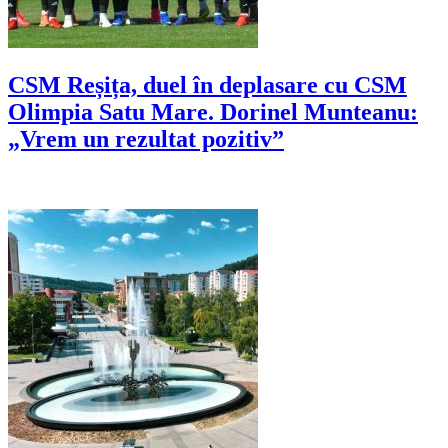
CSM Reșița, duel în deplasare cu CSM
Olimpia Satu Mare. Dorinel Munteanu:
„Vrem un rezultat pozitiv”