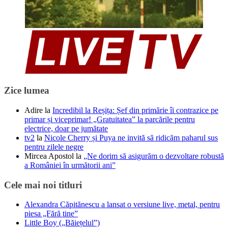
Zice lumea
Adire
la
Incredibil la Reșița: Șef din primărie îi contrazice pe
primar și viceprimar! „Gratuitatea” la parcările pentru
electrice, doar pe jumătate
tv2
la
Nicole Cherry și Puya ne invită să ridicăm paharul sus
pentru zilele negre
Mircea Apostol
la
„Ne dorim să asigurăm o dezvoltare robustă
a României în următorii ani”
Cele mai noi titluri
Alexandra Căpitănescu a lansat o versiune live, metal, pentru
piesa „Fără tine”
Little Boy („Băiețelul”)