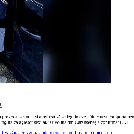
a
 a provocat scandal și a refuzat să se legitimeze. Din cauza comportamentu
 figura ca agresor sexual, iar Poliția din Caransebeș a confirmat […]
t TV
,
Caras Severin
,
jandarmeria
,
retinut
Lasă un comentariu