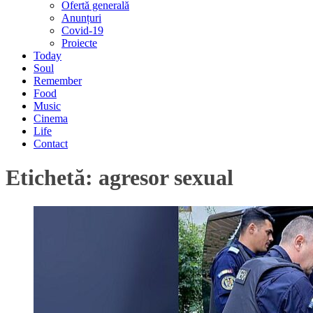
Ofertă generală
Anunțuri
Covid-19
Proiecte
Today
Soul
Remember
Food
Music
Cinema
Life
Contact
Etichetă:
agresor sexual