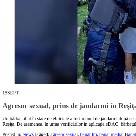
15
SEPT.
Agresor sexual, prins de jandarmi în Reșiț
Un bărbat aflat în stare de ebrietate a fost reținut de jandarmi după ce
Reșița. De asemenea, în urma verificărilor în aplicația eDAC, bărbatul
Posted in:
News
Tagged:
agresor sexual
,
banat fm
,
banat media
,
Bana