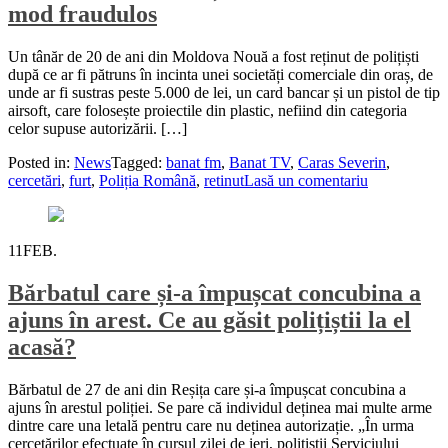
mod fraudulos
Un tânăr de 20 de ani din Moldova Nouă a fost reținut de polițiști
după ce ar fi pătruns în incinta unei societăți comerciale din oraș, de
unde ar fi sustras peste 5.000 de lei, un card bancar și un pistol de tip
airsoft, care folosește proiectile din plastic, nefiind din categoria
celor supuse autorizării. […]
Posted in:
News
Tagged:
banat fm
,
Banat TV
,
Caras Severin
,
cercetări
,
furt
,
Poliția Română
,
retinut
Lasă un comentariu
11
FEB.
Bărbatul care și-a împușcat concubina a
ajuns în arest. Ce au găsit polițiștii la el
acasă?
Bărbatul de 27 de ani din Reșița care și-a împușcat concubina a
ajuns în arestul poliției. Se pare că individul deținea mai multe arme
dintre care una letală pentru care nu deținea autorizație. „În urma
cercetărilor efectuate în cursul zilei de ieri, polițiștii Serviciului