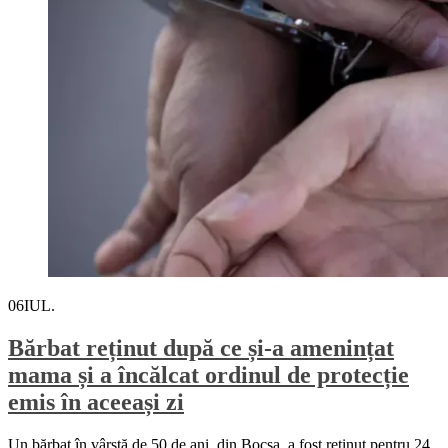
06
IUL.
Bărbat reținut după ce și-a amenințat
mama și a încălcat ordinul de protecție
emis în aceeași zi
Un bărbat în vârstă de 50 de ani, din Bocșa, a fost reținut pentru 24