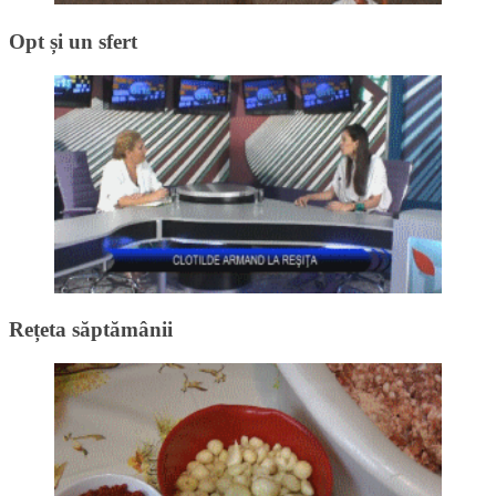
Opt și un sfert
Rețeta săptămânii