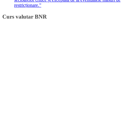
restricționare.”
Curs valutar BNR