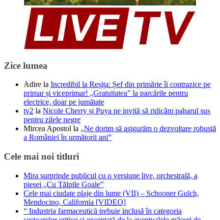
Zice lumea
Adire
la
Incredibil la Reșița: Șef din primărie îi contrazice pe
primar și viceprimar! „Gratuitatea” la parcările pentru
electrice, doar pe jumătate
tv2
la
Nicole Cherry și Puya ne invită să ridicăm paharul sus
pentru zilele negre
Mircea Apostol
la
„Ne dorim să asigurăm o dezvoltare robustă
a României în următorii ani”
Cele mai noi titluri
Mira surprinde publicul cu o versiune live, orchestrală, a
piesei „Cu Tălpile Goale”
Cele mai ciudate plaje din lume (VII) – Schooner Gulch,
Mendocino, California [VIDEO]
“ Industria farmaceutică trebuie inclusă în categoria
sectoarelor critice și exceptată de la eventualele măsuri de