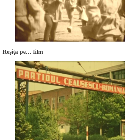
Reșița pe… film