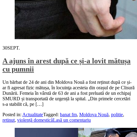
30
SEPT.
A ajuns în arest după ce și-a lovit mătușa
cu pumnii
Un bărbat de 24 de ani din Moldova Nouă a fost reținut după ce și-
ar fi agresat fizic mătușa, în locuinţa acesteia din orașul de pe Clisură
Dunării. Femeia în vârstă de 63 de ani a fost preluată de un echipaj
SMURD și transportată de urgență la spital. „Din primele cercetări
s-a stabilit că, pe […]
Posted in:
Actualitate
Tagged:
banat fm
,
Moldova Nouă
,
politie
,
retinut
,
violență domestică
Lasă un comentariu