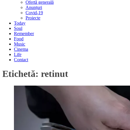
Ofertă generală
Anunțuri
Covid-19
Proiecte
Today
Soul
Remember
Food
Music
Cinema
Life
Contact
Etichetă:
retinut