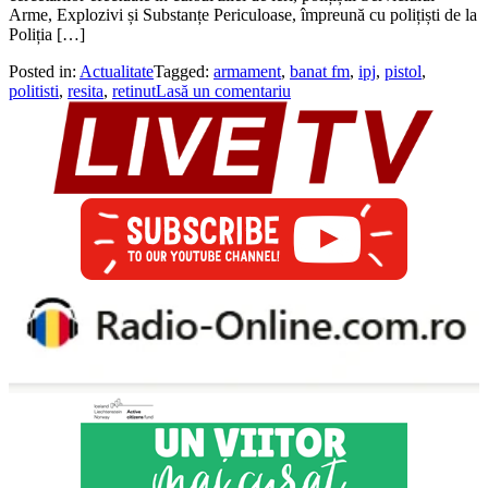
Arme, Explozivi și Substanțe Periculoase, împreună cu polițiști de la
Poliția […]
Posted in:
Actualitate
Tagged:
armament
,
banat fm
,
ipj
,
pistol
,
politisti
,
resita
,
retinut
Lasă un comentariu