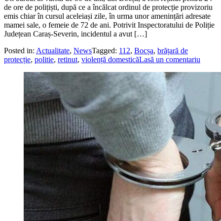
de ore de polițiști, după ce a încălcat ordinul de protecție provizoriu
emis chiar în cursul aceleiași zile, în urma unor amenințări adresate
mamei sale, o femeie de 72 de ani. Potrivit Inspectoratului de Poliție
Județean Caraș-Severin, incidentul a avut […]
Posted in:
Actualitate
,
News
Tagged:
112
,
Bocșa
,
brățară de
protecție
,
politie
,
retinut
,
violență domestică
Lasă un comentariu