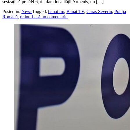
sesizați că pe DN 6, în afara localității Armeniș, un […]
Posted in:
News
Tagged:
banat fm
,
Banat TV
,
Caras Severin
,
Poliția
Română
,
retinut
Lasă un comentariu