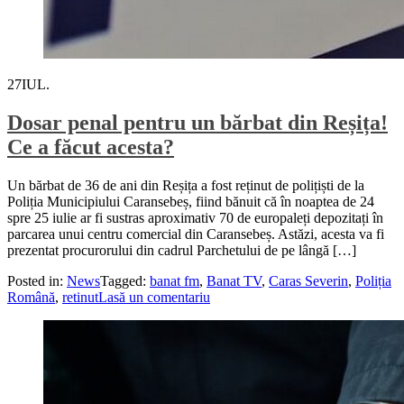
27
IUL.
Dosar penal pentru un bărbat din Reșița!
Ce a făcut acesta?
Un bărbat de 36 de ani din Reșița a fost reținut de polițiști de la
Poliția Municipiului Caransebeș, fiind bănuit că în noaptea de 24
spre 25 iulie ar fi sustras aproximativ 70 de europaleți depozitați în
parcarea unui centru comercial din Caransebeș. Astăzi, acesta va fi
prezentat procurorului din cadrul Parchetului de pe lângă […]
Posted in:
News
Tagged:
banat fm
,
Banat TV
,
Caras Severin
,
Poliția
Română
,
retinut
Lasă un comentariu