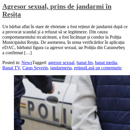
Agresor sexual, prins de jandarmi în
Reșița
Un bărbat aflat în stare de ebrietate a fost reținut de jandarmi după ce
a provocat scandal și a refuzat să se legitimeze. Din cauza
comportamentului recalcitrant, a fost încătușat și condus la Poliția
Municipiului Reșița. De asemenea, în urma verificărilor în aplicația
eDAC, bărbatul figura ca agresor sexual, iar Poliția din Caransebeș
a confirmat […]
Posted in:
News
Tagged:
agresor sexual
,
banat fm
,
banat media
,
Banat TV
,
Caras Severin
,
jandarmeria
,
retinut
Lasă un comentariu