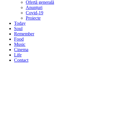
Ofertă generală
Anunțuri
Covid-19
Proiecte
Today
Soul
Remember
Food
Music
Cinema
Life
Contact