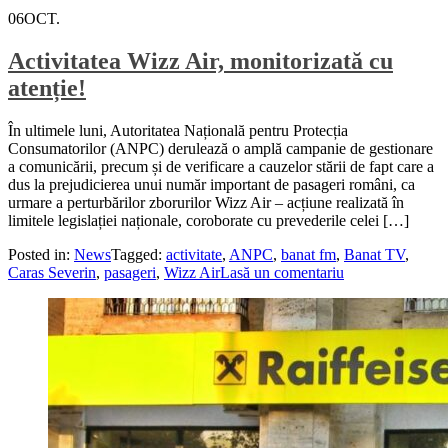
06
OCT.
Activitatea Wizz Air, monitorizată cu
atenție!
În ultimele luni, Autoritatea Națională pentru Protecția
Consumatorilor (ANPC) derulează o amplă campanie de gestionare
a comunicării, precum și de verificare a cauzelor stării de fapt care a
dus la prejudicierea unui număr important de pasageri români, ca
urmare a perturbărilor zborurilor Wizz Air – acțiune realizată în
limitele legislației naționale, coroborate cu prevederile celei […]
Posted in:
News
Tagged:
activitate
,
ANPC
,
banat fm
,
Banat TV
,
Caras Severin
,
pasageri
,
Wizz Air
Lasă un comentariu