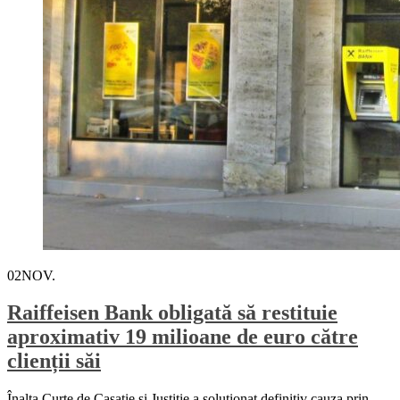
02
NOV.
Raiffeisen Bank obligată să restituie
aproximativ 19 milioane de euro către
clienții săi
Înalta Curte de Casaţie şi Justiţie a soluţionat definitiv cauza prin