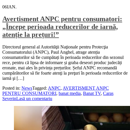
06
IAN.
Avertisment ANPC pentru consumatori:
„Începe perioada reducerilor de iarnă,
atenție la prețuri!”
Directorul general al Autorităţii Naţionale pentru Protecţia
Consumatorului (ANPC), Paul Anghel, atrage atenția
consumatorilor să fie cumpătați în perioada reducerilor din sezonul
rece, pentru că lipsa de informare și graba deseori produc judecăți
eronate, mai ales în privința prețurilor. Șeful ANPC recomandă
cumpărătorilor să fie foarte atenţi la preţuri în perioada reducerilor de
iarnă şi […]
Posted in:
News
Tagged:
ANPC
,
AVERTISMENT ANPC
PENTRU CONSUMATORI
,
banat media
,
Banat TV
,
Caras
Severin
Lasă un comentariu