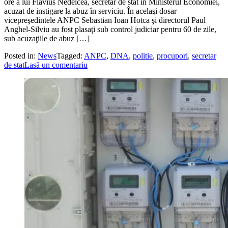
ore a lui Flavius Nedelcea, secretar de stat în Ministerul Economiei,
acuzat de instigare la abuz în serviciu. În acelaşi dosar
vicepreşedintele ANPC Sebastian Ioan Hotca şi directorul Paul
Anghel-Silviu au fost plasaţi sub control judiciar pentru 60 de zile,
sub acuzaţiile de abuz […]
Posted in:
News
Tagged:
ANPC
,
DNA
,
politie
,
procupori
,
secretar
de stat
Lasă un comentariu