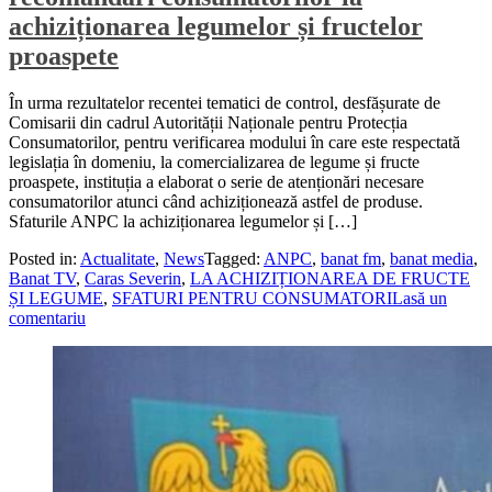
achiziționarea legumelor și fructelor
proaspete
În urma rezultatelor recentei tematici de control, desfășurate de
Comisarii din cadrul Autorității Naționale pentru Protecția
Consumatorilor, pentru verificarea modului în care este respectată
legislația în domeniu, la comercializarea de legume și fructe
proaspete, instituția a elaborat o serie de atenționări necesare
consumatorilor atunci când achiziționează astfel de produse.
Sfaturile ANPC la achiziționarea legumelor și […]
Posted in:
Actualitate
,
News
Tagged:
ANPC
,
banat fm
,
banat media
,
Banat TV
,
Caras Severin
,
LA ACHIZIȚIONAREA DE FRUCTE
ȘI LEGUME
,
SFATURI PENTRU CONSUMATORI
Lasă un
comentariu