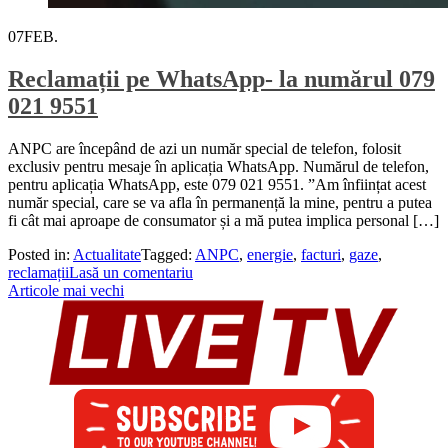
07
FEB.
Reclamații pe WhatsApp- la numărul 079
021 9551
ANPC are începând de azi un număr special de telefon, folosit
exclusiv pentru mesaje în aplicația WhatsApp. Numărul de telefon,
pentru aplicația WhatsApp, este 079 021 9551. ”Am înființat acest
număr special, care se va afla în permanență la mine, pentru a putea
fi cât mai aproape de consumator și a mă putea implica personal […]
Posted in:
Actualitate
Tagged:
ANPC
,
energie
,
facturi
,
gaze
,
reclamații
Lasă un comentariu
Navigare
Articole mai vechi
în
articole