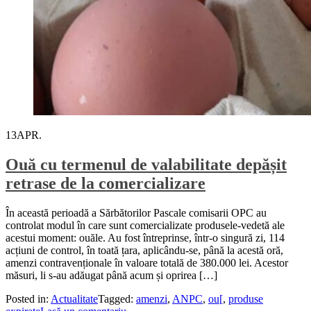
13
APR.
Ouă cu termenul de valabilitate depășit
retrase de la comercializare
În această perioadă a Sărbătorilor Pascale comisarii OPC au
controlat modul în care sunt comercializate produsele-vedetă ale
acestui moment: ouăle. Au fost întreprinse, într-o singură zi, 114
acțiuni de control, în toată țara, aplicându-se, până la acestă oră,
amenzi contravenționale în valoare totală de 380.000 lei. Acestor
măsuri, li s-au adăugat până acum și oprirea […]
Posted in:
Actualitate
Tagged:
amenzi
,
ANPC
,
ou[
,
produse