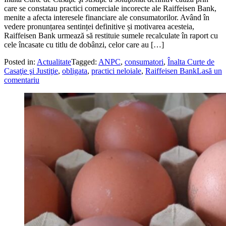
care se constatau practici comerciale incorecte ale Raiffeisen Bank,
menite a afecta interesele financiare ale consumatorilor. Având în
vedere pronunțarea sentinței definitive și motivarea acesteia,
Raiffeisen Bank urmează să restituie sumele recalculate în raport cu
cele încasate cu titlu de dobânzi, celor care au […]
Posted in:
Actualitate
Tagged:
ANPC
,
consumatori
,
Înalta Curte de
Casaţie şi Justiţie
,
obligata
,
practici neloiale
,
Raiffeisen Bank
Lasă un
comentariu