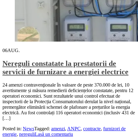
06
AUG.
Nereguli constatate la prestatorii de
servicii de furnizare a energiei electrice
24 amenzi contravenţionale în valoare de peste 370.000 de lei, 10
avertismente și măsura remedierii deficiențelor constatate, pentru 12
operatori economici. Sunt rezultatele unui control efectuat de
inspectorii de la Protecția Consumatorului derulat la nivel național,
premergător eliminării schemei de plafonare a prețurilor la energia
electrică. Au fost controlați 116 operatori economici (inclusiv 431 de
[…]
Posted in:
News
Tagged:
amenzi
,
ANPC
,
contracte
,
furnizori de
energie
,
nereguli
Lasă un comentariu