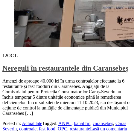
12
OCT.
Nereguli în restaurantele din Caransebeș
Amenzi de aproape 40.000 lei în urma controalelor efectuate la 6
restaurante și fast-fooduri din Caransebeș. Angajații de la
Comisariatul pentru Protecția Consumatorilor Caraș-Severin au
închis temporar 5 dintre unitățile economice până la remedierea
deficiențelor. În cursul zilei de miercuri 11.10.2023, s-a desfășurat o
acțiune de control la unitățile de alimentație publică din Municipiul
Caransebeș […]
Posted in:
Actualitate
Tagged:
ANPC
,
banat fm
,
caransebeș
,
Caras
Severin
,
controale
,
fast food
,
OPC
,
restaurante
Lasă un comentariu