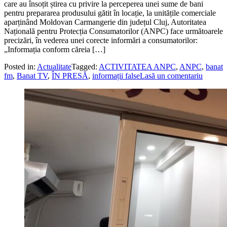
care au însoțit știrea cu privire la perceperea unei sume de bani
pentru prepararea produsului gătit în locație, la unitățile comerciale
aparținând Moldovan Carmangerie din județul Cluj, Autoritatea
Națională pentru Protecția Consumatorilor (ANPC) face următoarele
precizări, în vederea unei corecte informări a consumatorilor:
„Informația conform căreia […]
Posted in:
Actualitate
Tagged:
ACTIVITATEA ANPC
,
ANPC
,
banat
fm
,
Banat TV
,
ÎN PRESĂ
,
informații false
Lasă un comentariu