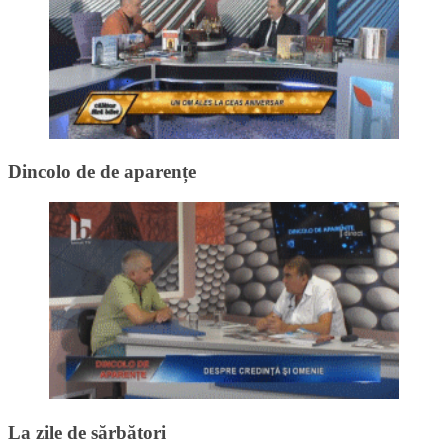
Dincolo de de aparențe
La zile de sărbători